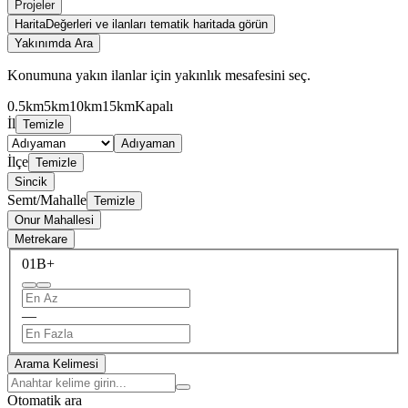
Projeler
Harita
Değerleri ve ilanları tematik haritada görün
Yakınımda Ara
Konumuna yakın ilanlar için yakınlık mesafesini seç.
0.5km
5km
10km
15km
Kapalı
İl
Temizle
Adıyaman
İlçe
Temizle
Sincik
Semt/Mahalle
Temizle
Onur Mahallesi
Metrekare
0
1B+
—
Arama Kelimesi
Otomatik ara