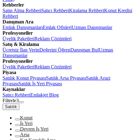
Rehberler
Satın Alma Rehberi
Satıcı Rehberi
Kiralama Rehberi
Konut Kredisi
Rehberi
Danışman Ara
Emlak Danışmanları
Emlak Ofisleri
Uzman Danışmanlar
Profesyoneller
Üyelik Paketleri
Reklam Çözümleri
Satış & Kiralama
Ücretsiz İlan Verin
Değerini Öğren
Danışman Bul
Uzman
Danışmanlar
Profesyoneller
Üyelik Paketleri
Reklam Çözümleri
Piyasa
Satılık Konut Piyasası
Satılık Arsa Piyasası
Satılık Arazi
Piyasası
Satılık İş Yeri Piyasası
Kaynaklar
Satıcı Rehberi
Emlakjet Blog
Filtrele
3
Satılık
Konut
İş Yeri
Devren İş Yeri
Arsa