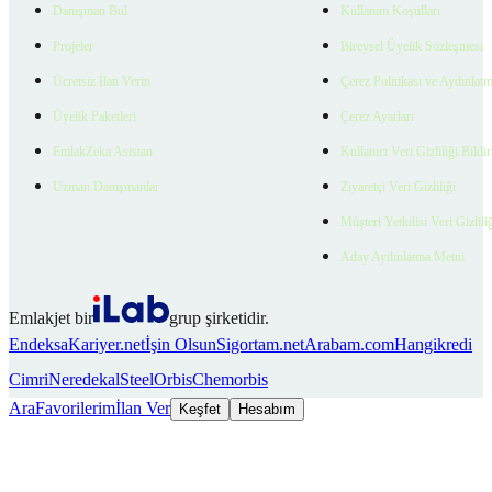
Danışman Bul
Kullanım Koşulları
Projeler
Bireysel Üyelik Sözleşmesi
Ücretsiz İlan Verin
Çerez Politikası ve Aydınlat
Üyelik Paketleri
Çerez Ayarları
EmlakZeka Asistan
Kullanıcı Veri Gizliliği Bildi
Uzman Danışmanlar
Ziyaretçi Veri Gizliliği
Müşteri Yetkilisi Veri Gizlili
Aday Aydınlatma Metni
Emlakjet bir
grup şirketidir.
Endeksa
Kariyer.net
İşin Olsun
Sigortam.net
Arabam.com
Hangikredi
Cimri
Neredekal
SteelOrbis
Chemorbis
Ara
Favorilerim
İlan Ver
Keşfet
Hesabım