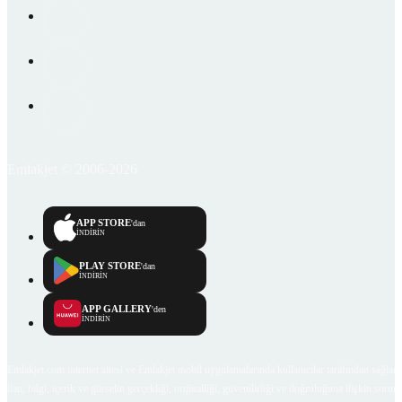
Emlakjet © 2006-2026
APP STORE
'dan
İNDİRİN
PLAY STORE
'dan
İNDİRİN
APP GALLERY
'den
İNDİRİN
Emlakjet.com internet sitesi ve Emlakjet mobil uygulamalarında kullanıcılar tarafından sağlana
ilan, bilgi, içerik ve görselin gerçekliği, orijinalliği, güvenilirliği ve doğruluğuna ilişkin soru