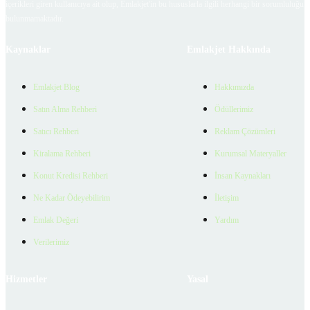
içerikleri giren kullanıcıya ait olup, Emlakjet'in bu hususlarla ilgili herhangi bir sorumluluğu
bulunmamaktadır.
Kaynaklar
Emlakjet Hakkında
Emlakjet Blog
Hakkımızda
Satın Alma Rehberi
Ödüllerimiz
Satıcı Rehberi
Reklam Çözümleri
Kiralama Rehberi
Kurumsal Materyaller
Konut Kredisi Rehberi
İnsan Kaynakları
Ne Kadar Ödeyebilirim
İletişim
Emlak Değeri
Yardım
Verilerimiz
Hizmetler
Yasal