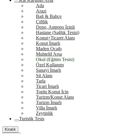
Kat Karşılığı Arsa
Ada
Arazi
Bağ & Bahçe
Çiftlik
Depo, Antrepo İzinli
Hastane (Sağlık Tesisi)
Konut+Ticaret Alanı
Konut İmarlı
Maden Ocağı
Muhtelif Arsa
Okul (Eğitim Tesisi)
Özel Kullanım
Sanayi İmarlı
Sit Alanı
Tarla
Ticari İmarlı
Toplu Konut İçin
Turizm/Konut Alanı
Turizm İmarlı
Villa İmarlı
Zeytinlik
Turistik Tesis
Kiralık