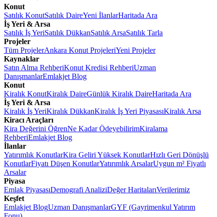
Konut
Satılık Konut
Satılık Daire
Yeni İlanlar
Haritada Ara
İş Yeri & Arsa
Satılık İş Yeri
Satılık Dükkan
Satılık Arsa
Satılık Tarla
Projeler
Tüm Projeler
Ankara Konut Projeleri
Yeni Projeler
Kaynaklar
Satın Alma Rehberi
Konut Kredisi Rehberi
Uzman
Danışmanlar
Emlakjet Blog
Konut
Kiralık Konut
Kiralık Daire
Günlük Kiralık Daire
Haritada Ara
İş Yeri & Arsa
Kiralık İş Yeri
Kiralık Dükkan
Kiralık İş Yeri Piyasası
Kiralık Arsa
Kiracı Araçları
Kira Değerini Öğren
Ne Kadar Ödeyebilirim
Kiralama
Rehberi
Emlakjet Blog
İlanlar
Yatırımlık Konutlar
Kira Geliri Yüksek Konutlar
Hızlı Geri Dönüşlü
Konutlar
Fiyatı Düşen Konutlar
Yatırımlık Arsalar
Uygun m² Fiyatlı
Arsalar
Piyasa
Emlak Piyasası
Demografi Analizi
Değer Haritaları
Verilerimiz
Keşfet
Emlakjet Blog
Uzman Danışmanlar
GYF (Gayrimenkul Yatırım
Fonu)