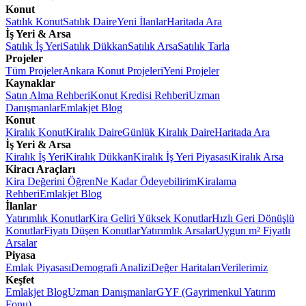
Konut
Satılık Konut
Satılık Daire
Yeni İlanlar
Haritada Ara
İş Yeri & Arsa
Satılık İş Yeri
Satılık Dükkan
Satılık Arsa
Satılık Tarla
Projeler
Tüm Projeler
Ankara Konut Projeleri
Yeni Projeler
Kaynaklar
Satın Alma Rehberi
Konut Kredisi Rehberi
Uzman
Danışmanlar
Emlakjet Blog
Konut
Kiralık Konut
Kiralık Daire
Günlük Kiralık Daire
Haritada Ara
İş Yeri & Arsa
Kiralık İş Yeri
Kiralık Dükkan
Kiralık İş Yeri Piyasası
Kiralık Arsa
Kiracı Araçları
Kira Değerini Öğren
Ne Kadar Ödeyebilirim
Kiralama
Rehberi
Emlakjet Blog
İlanlar
Yatırımlık Konutlar
Kira Geliri Yüksek Konutlar
Hızlı Geri Dönüşlü
Konutlar
Fiyatı Düşen Konutlar
Yatırımlık Arsalar
Uygun m² Fiyatlı
Arsalar
Piyasa
Emlak Piyasası
Demografi Analizi
Değer Haritaları
Verilerimiz
Keşfet
Emlakjet Blog
Uzman Danışmanlar
GYF (Gayrimenkul Yatırım
Fonu)