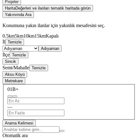
Projeler
Harita
Değerleri ve ilanları tematik haritada görün
Yakınımda Ara
Konumuna yakın ilanlar için yakınlık mesafesini seç.
0.5km
5km
10km
15km
Kapalı
İl
Temizle
Adıyaman
İlçe
Temizle
Sincik
Semt/Mahalle
Temizle
Aksu Köyü
Metrekare
0
1B+
—
Arama Kelimesi
Otomatik ara