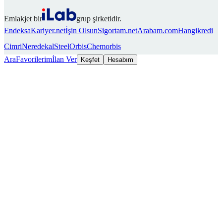
Emlakjet bir
grup şirketidir.
Endeksa
Kariyer.net
İşin Olsun
Sigortam.net
Arabam.com
Hangikredi
Cimri
Neredekal
SteelOrbis
Chemorbis
Ara
Favorilerim
İlan Ver
Keşfet
Hesabım