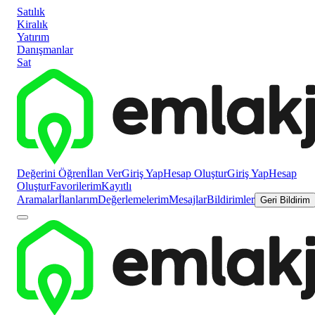
Satılık
Kiralık
Yatırım
Danışmanlar
Sat
Değerini Öğren
İlan Ver
Giriş Yap
Hesap Oluştur
Giriş Yap
Hesap
Oluştur
Favorilerim
Kayıtlı
Aramalar
İlanlarım
Değerlemelerim
Mesajlar
Bildirimler
Geri Bildirim