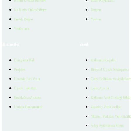
Konut Kredisi Rehberi
İnsan Kaynakları
Ne Kadar Ödeyebilirim
İletişim
Emlak Değeri
Yardım
Verilerimiz
Hizmetler
Yasal
Danışman Bul
Kullanım Koşulları
Projeler
Bireysel Üyelik Sözleşmesi
Ücretsiz İlan Verin
Çerez Politikası ve Aydınlat
Üyelik Paketleri
Çerez Ayarları
EmlakZeka Asistan
Kullanıcı Veri Gizliliği Bildi
Uzman Danışmanlar
Ziyaretçi Veri Gizliliği
Müşteri Yetkilisi Veri Gizlili
Aday Aydınlatma Metni