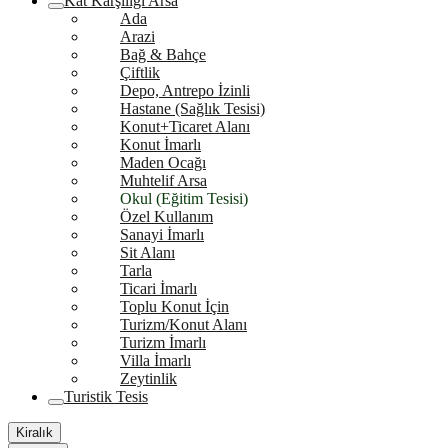
Kat Karşılığı Arsa
Ada
Arazi
Bağ & Bahçe
Çiftlik
Depo, Antrepo İzinli
Hastane (Sağlık Tesisi)
Konut+Ticaret Alanı
Konut İmarlı
Maden Ocağı
Muhtelif Arsa
Okul (Eğitim Tesisi)
Özel Kullanım
Sanayi İmarlı
Sit Alanı
Tarla
Ticari İmarlı
Toplu Konut İçin
Turizm/Konut Alanı
Turizm İmarlı
Villa İmarlı
Zeytinlik
Turistik Tesis
Kiralık