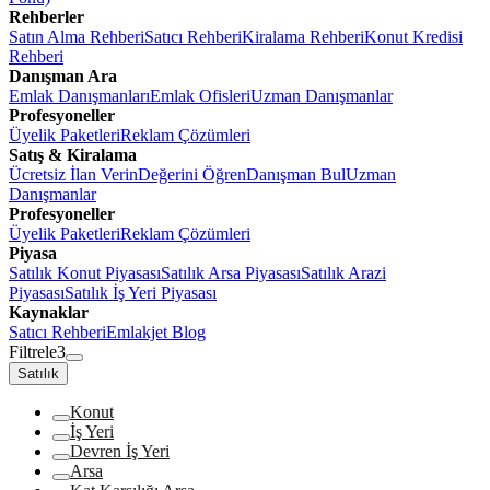
Rehberler
Satın Alma Rehberi
Satıcı Rehberi
Kiralama Rehberi
Konut Kredisi
Rehberi
Danışman Ara
Emlak Danışmanları
Emlak Ofisleri
Uzman Danışmanlar
Profesyoneller
Üyelik Paketleri
Reklam Çözümleri
Satış & Kiralama
Ücretsiz İlan Verin
Değerini Öğren
Danışman Bul
Uzman
Danışmanlar
Profesyoneller
Üyelik Paketleri
Reklam Çözümleri
Piyasa
Satılık Konut Piyasası
Satılık Arsa Piyasası
Satılık Arazi
Piyasası
Satılık İş Yeri Piyasası
Kaynaklar
Satıcı Rehberi
Emlakjet Blog
Filtrele
3
Satılık
Konut
İş Yeri
Devren İş Yeri
Arsa