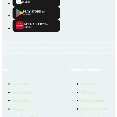
İNDİRİN
PLAY STORE
'dan
İNDİRİN
APP GALLERY
'den
İNDİRİN
Emlakjet.com internet sitesi ve Emlakjet mobil uygulamalarında kullanıcılar tarafından sağlana
ilan, bilgi, içerik ve görselin gerçekliği, orijinalliği, güvenilirliği ve doğruluğuna ilişkin soru
içerikleri giren kullanıcıya ait olup, Emlakjet'in bu hususlarla ilgili herhangi bir sorumluluğu
bulunmamaktadır.
Kaynaklar
Emlakjet Hakkında
Emlakjet Blog
Hakkımızda
Satın Alma Rehberi
Ödüllerimiz
Satıcı Rehberi
Reklam Çözümleri
Kiralama Rehberi
Kurumsal Materyaller