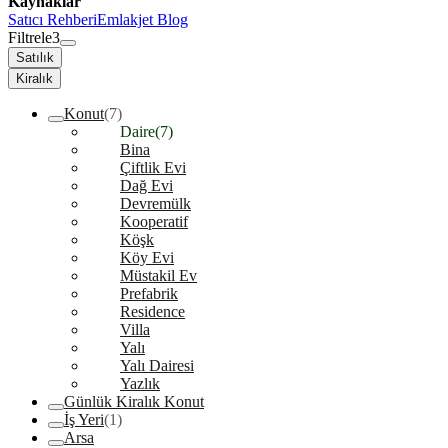
Kaynaklar
Satıcı Rehberi
Emlakjet Blog
Filtrele
3
Satılık
Kiralık
Konut
(7)
Daire
(7)
Bina
Çiftlik Evi
Dağ Evi
Devremülk
Kooperatif
Köşk
Köy Evi
Müstakil Ev
Prefabrik
Residence
Villa
Yalı
Yalı Dairesi
Yazlık
Günlük Kiralık Konut
İş Yeri
(1)
Arsa