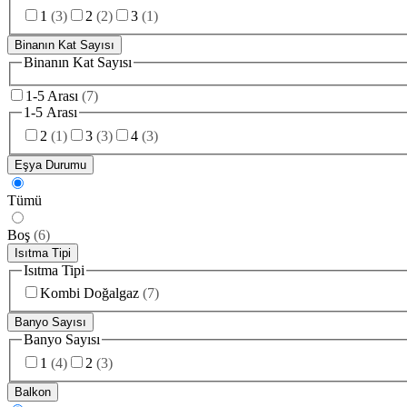
1
(
3
)
2
(
2
)
3
(
1
)
Binanın Kat Sayısı
Binanın Kat Sayısı
1-5 Arası
(
7
)
1-5 Arası
2
(
1
)
3
(
3
)
4
(
3
)
Eşya Durumu
Tümü
Boş
(
6
)
Isıtma Tipi
Isıtma Tipi
Kombi Doğalgaz
(
7
)
Banyo Sayısı
Banyo Sayısı
1
(
4
)
2
(
3
)
Balkon