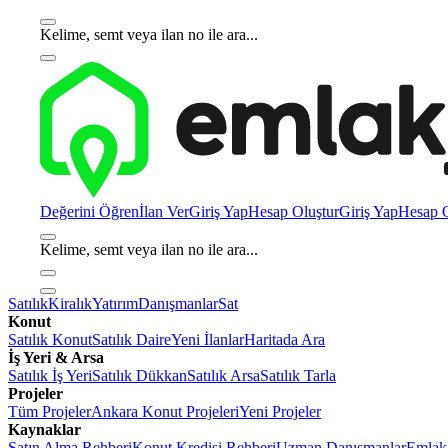
Kelime, semt veya ilan no ile ara...
Değerini Öğren
İlan Ver
Giriş Yap
Hesap Oluştur
Giriş Yap
Hesap O
Kelime, semt veya ilan no ile ara...
Satılık
Kiralık
Yatırım
Danışmanlar
Sat
Konut
Satılık Konut
Satılık Daire
Yeni İlanlar
Haritada Ara
İş Yeri & Arsa
Satılık İş Yeri
Satılık Dükkan
Satılık Arsa
Satılık Tarla
Projeler
Tüm Projeler
Ankara Konut Projeleri
Yeni Projeler
Kaynaklar
Satın Alma Rehberi
Konut Kredisi Rehberi
Uzman Danışmanlar
Emlakj