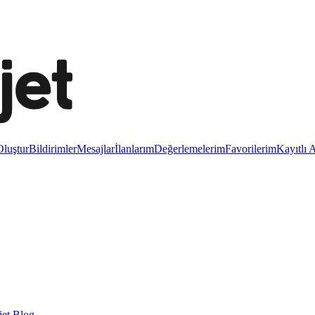
luştur
Bildirimler
Mesajlar
İlanlarım
Değerlemelerim
Favorilerim
Kayıtlı 
et Blog