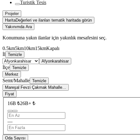
Turistik Tesis
Projeler
Harita
Değerleri ve ilanları tematik haritada görün
Yakınımda Ara
Konumuna yakın ilanlar için yakınlık mesafesini seç.
0.5km
5km
10km
15km
Kapalı
İl
Temizle
Afyonkarahisar
İlçe
Temizle
Merkez
Semt/Mahalle
Temizle
Mareşal Fevzi Çakmak Mahalle…
Fiyat
16B ₺
26B+ ₺
—
Oda Sayısı