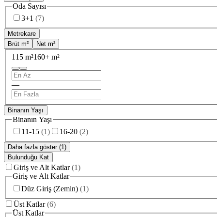
Oda Sayısı
3+1
(
7
)
Metrekare
Brüt m²
Net m²
115 m²
160+ m²
—
Binanın Yaşı
Binanın Yaşı
11-15
(
1
)
16-20
(
2
)
Daha fazla göster (1)
Bulunduğu Kat
Giriş ve Alt Katlar
(
1
)
Giriş ve Alt Katlar
Düz Giriş (Zemin)
(
1
)
Üst Katlar
(
6
)
Üst Katlar