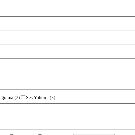
oğrama
(
2
)
Ses Yalıtımı
(
3
)