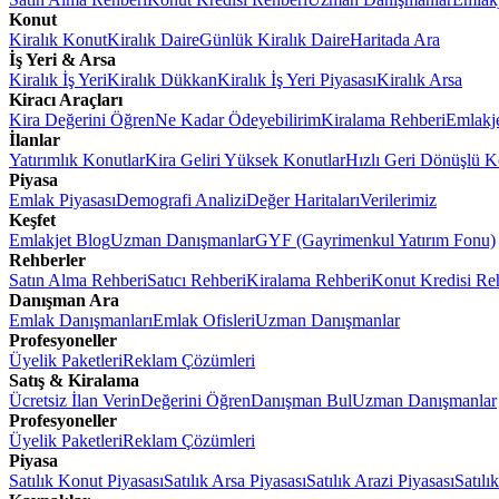
Konut
Kiralık Konut
Kiralık Daire
Günlük Kiralık Daire
Haritada Ara
İş Yeri & Arsa
Kiralık İş Yeri
Kiralık Dükkan
Kiralık İş Yeri Piyasası
Kiralık Arsa
Kiracı Araçları
Kira Değerini Öğren
Ne Kadar Ödeyebilirim
Kiralama Rehberi
Emlakj
İlanlar
Yatırımlık Konutlar
Kira Geliri Yüksek Konutlar
Hızlı Geri Dönüşlü K
Piyasa
Emlak Piyasası
Demografi Analizi
Değer Haritaları
Verilerimiz
Keşfet
Emlakjet Blog
Uzman Danışmanlar
GYF (Gayrimenkul Yatırım Fonu)
Rehberler
Satın Alma Rehberi
Satıcı Rehberi
Kiralama Rehberi
Konut Kredisi Re
Danışman Ara
Emlak Danışmanları
Emlak Ofisleri
Uzman Danışmanlar
Profesyoneller
Üyelik Paketleri
Reklam Çözümleri
Satış & Kiralama
Ücretsiz İlan Verin
Değerini Öğren
Danışman Bul
Uzman Danışmanlar
Profesyoneller
Üyelik Paketleri
Reklam Çözümleri
Piyasa
Satılık Konut Piyasası
Satılık Arsa Piyasası
Satılık Arazi Piyasası
Satılı