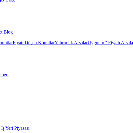
et Blog
onutlar
Fiyatı Düşen Konutlar
Yatırımlık Arsalar
Uygun m² Fiyatlı Arsala
hberi
k İş Yeri Piyasası