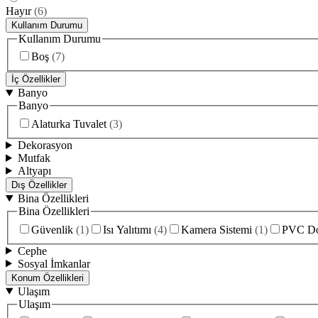
Hayır
(
6
)
Kullanım Durumu
Kullanım Durumu
Boş
(
7
)
İç Özellikler
Banyo
Banyo
Alaturka Tuvalet
(
3
)
Dekorasyon
Mutfak
Altyapı
Dış Özellikler
Bina Özellikleri
Bina Özellikleri
Güvenlik
(
1
)
Isı Yalıtımı
(
4
)
Kamera Sistemi
(
1
)
PVC D
Cephe
Sosyal İmkanlar
Konum Özellikleri
Ulaşım
Ulaşım