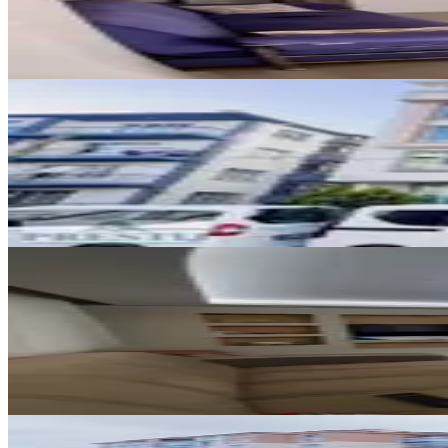
2+0
·
55 m²
·
2. Kat
·
07.08.2026
15.000 ₺
YENİ
Adliyenin Hemen Yanında 2+1 Ank
Merkez, İstiklal Mahallesi
2+1
·
95 m²
·
4. Kat
·
07.08.2026
27.000 ₺
YENİ
Afyon Tezcan Emlak'tan Kanlıca
Merkez, Kanlıca Mahallesi
3+1
·
115 m²
·
1. Kat
·
06.08.2026
22.000 ₺
YENİ
Site İçinde Asansörlü Kiralık Ar