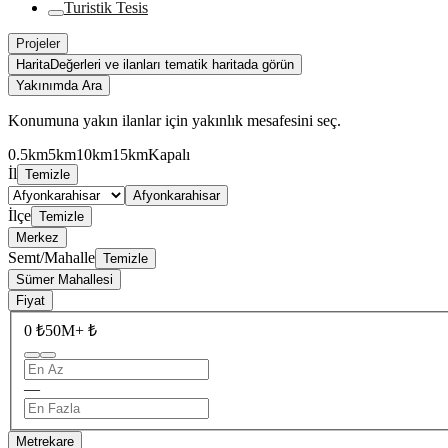
Turistik Tesis
Projeler
Harita
Değerleri ve ilanları tematik haritada görün
Yakınımda Ara
Konumuna yakın ilanlar için yakınlık mesafesini seç.
0.5km
5km
10km
15km
Kapalı
İl
Temizle
Afyonkarahisar
İlçe
Temizle
Merkez
Semt/Mahalle
Temizle
Sümer Mahallesi
Fiyat
0 ₺
50M+ ₺
—
Metrekare