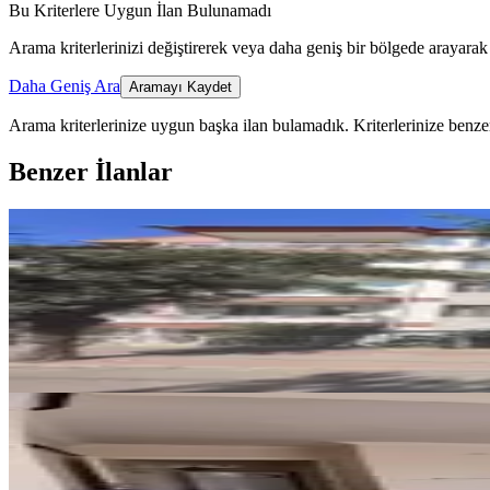
Bu Kriterlere Uygun İlan Bulunamadı
Arama kriterlerinizi değiştirerek veya daha geniş bir bölgede arayarak 
Daha Geniş Ara
Aramayı Kaydet
Arama kriterlerinize uygun başka ilan bulamadık.
Kriterlerinize benzer
Benzer İlanlar
YENİ
Örnekevlerde Arakat | Kocatepe 
Merkez, Örnekevler Mahallesi
3+1
·
125 m²
·
2. Kat
·
07.08.2026
26.500 ₺
YENİ
Duru Group'dan Erenler Ana Cad
Merkez, Erenler Mahallesi