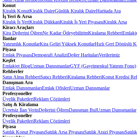
Konut
Kiralık Konut
Kiralık Daire
Günlük Kiralık Daire
Haritada Ara
İş Yeri & Arsa
Kiralık İş Yeri
Kiralık Dükkan
Kiralık İş Yeri Piyasası
Kiralık Arsa
Kiracı Araçları
Kira Değerini Öğren
Ne Kadar Ödeyebilirim
Kiralama Rehberi
Emlakj
İlanlar
Yatırımlık Konutlar
Kira Geliri Yüksek Konutlar
Hızlı Geri Dönüşlü K
Piyasa
Emlak Piyasası
Demografi Analizi
Değer Haritaları
Verilerimiz
Keşfet
Emlakjet Blog
Uzman Danışmanlar
GYF (Gayrimenkul Yatırım Fonu)
Rehberler
Satın Alma Rehberi
Satıcı Rehberi
Kiralama Rehberi
Konut Kredisi Re
Danışman Ara
Emlak Danışmanları
Emlak Ofisleri
Uzman Danışmanlar
Profesyoneller
Üyelik Paketleri
Reklam Çözümleri
Satış & Kiralama
Ücretsiz İlan Verin
Değerini Öğren
Danışman Bul
Uzman Danışmanlar
Profesyoneller
Üyelik Paketleri
Reklam Çözümleri
Piyasa
Satılık Konut Piyasası
Satılık Arsa Piyasası
Satılık Arazi Piyasası
Satılı