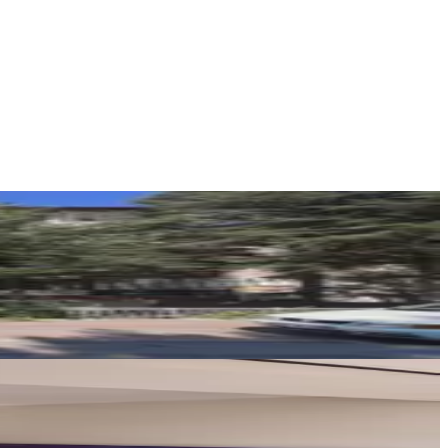
GOOD INVEST PARK
Hüseyin Kınacıoğlu
Ara
Afyon Duru Group Emlak İnşaat
Burak Duru