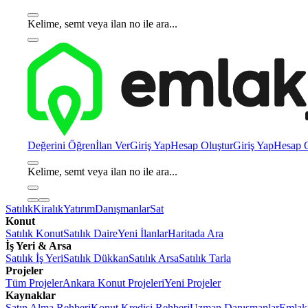
Kelime, semt veya ilan no ile ara...
Değerini Öğren
İlan Ver
Giriş Yap
Hesap Oluştur
Giriş Yap
Hesap O
Kelime, semt veya ilan no ile ara...
Satılık
Kiralık
Yatırım
Danışmanlar
Sat
Konut
Satılık Konut
Satılık Daire
Yeni İlanlar
Haritada Ara
İş Yeri & Arsa
Satılık İş Yeri
Satılık Dükkan
Satılık Arsa
Satılık Tarla
Projeler
Tüm Projeler
Ankara Konut Projeleri
Yeni Projeler
Kaynaklar
Satın Alma Rehberi
Konut Kredisi Rehberi
Uzman Danışmanlar
Emlakj