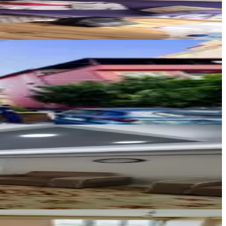
Ara
J GAYRİMENKUL YATIRIM DANIŞMANLIK
Murat BAKIŞKAN
AFYON TEZ-CAN EMLAK
Mustafa Alunur
Ara