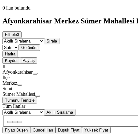
0
ilan bulundu
Afyonkarahisar Merkez Sümer Mahallesi K
Filtrele
3
Sırala
Görünüm
Harita
Kaydet
Paylaş
İl
Afyonkarahisar
İlçe
Merkez
Semt
Sümer Mahallesi
Tümünü Temizle
Tüm İlanlar
Akıllı Sıralama
Fiyatı Düşen
Güncel İlan
Düşük Fiyat
Yüksek Fiyat