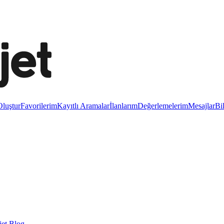
luştur
Favorilerim
Kayıtlı Aramalar
İlanlarım
Değerlemelerim
Mesajlar
Bi
et Blog