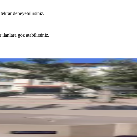
tekrar deneyebilirsiniz.
 ilanlara göz atabilirsiniz.
Okula 150 Mt | Ankastreli | 3+1
de Üzeri Kiralık 2+0 Daire!!