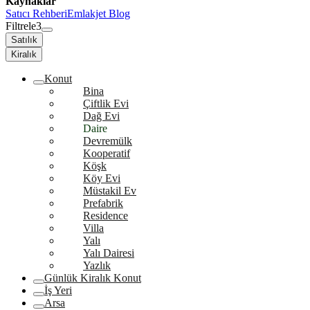
Kaynaklar
Satıcı Rehberi
Emlakjet Blog
Filtrele
3
Satılık
Kiralık
Konut
Bina
Çiftlik Evi
Dağ Evi
Daire
Devremülk
Kooperatif
Köşk
Köy Evi
Müstakil Ev
Prefabrik
Residence
Villa
Yalı
Yalı Dairesi
Yazlık
Günlük Kiralık Konut
İş Yeri
Arsa