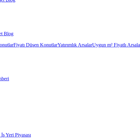
et Blog
onutlar
Fiyatı Düşen Konutlar
Yatırımlık Arsalar
Uygun m² Fiyatlı Arsala
hberi
k İş Yeri Piyasası