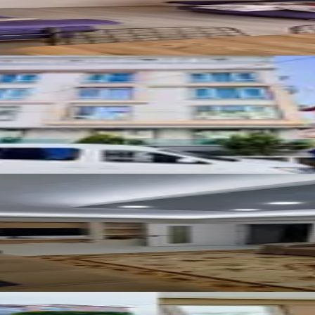
astreli Kiralık Daire
PRESTİ
Ara
 Mahallesi 3+1 Güney Cephe 2 Banyolu Daire
a Kat 2+1 Daire