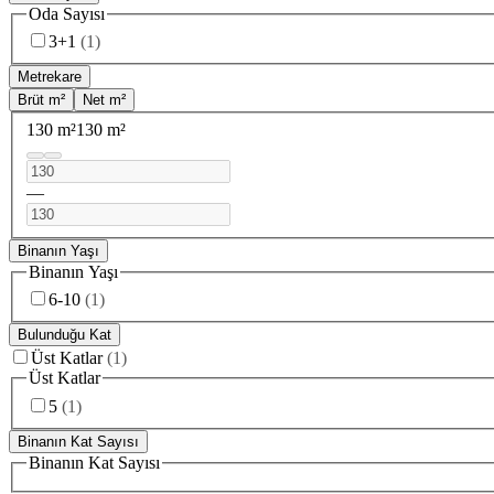
Oda Sayısı
3+1
(
1
)
Metrekare
Brüt m²
Net m²
130 m²
130 m²
—
Binanın Yaşı
Binanın Yaşı
6-10
(
1
)
Bulunduğu Kat
Üst Katlar
(
1
)
Üst Katlar
5
(
1
)
Binanın Kat Sayısı
Binanın Kat Sayısı