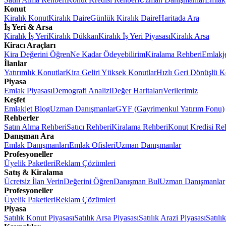
Konut
Kiralık Konut
Kiralık Daire
Günlük Kiralık Daire
Haritada Ara
İş Yeri & Arsa
Kiralık İş Yeri
Kiralık Dükkan
Kiralık İş Yeri Piyasası
Kiralık Arsa
Kiracı Araçları
Kira Değerini Öğren
Ne Kadar Ödeyebilirim
Kiralama Rehberi
Emlakj
İlanlar
Yatırımlık Konutlar
Kira Geliri Yüksek Konutlar
Hızlı Geri Dönüşlü K
Piyasa
Emlak Piyasası
Demografi Analizi
Değer Haritaları
Verilerimiz
Keşfet
Emlakjet Blog
Uzman Danışmanlar
GYF (Gayrimenkul Yatırım Fonu)
Rehberler
Satın Alma Rehberi
Satıcı Rehberi
Kiralama Rehberi
Konut Kredisi Re
Danışman Ara
Emlak Danışmanları
Emlak Ofisleri
Uzman Danışmanlar
Profesyoneller
Üyelik Paketleri
Reklam Çözümleri
Satış & Kiralama
Ücretsiz İlan Verin
Değerini Öğren
Danışman Bul
Uzman Danışmanlar
Profesyoneller
Üyelik Paketleri
Reklam Çözümleri
Piyasa
Satılık Konut Piyasası
Satılık Arsa Piyasası
Satılık Arazi Piyasası
Satılı