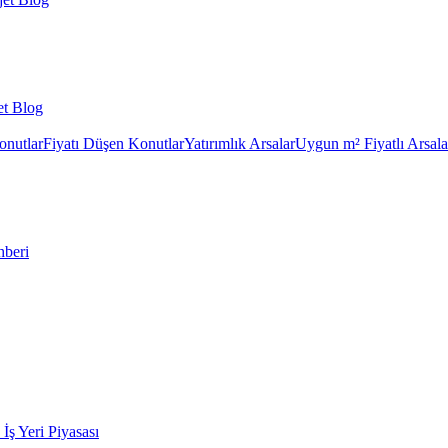
et Blog
onutlar
Fiyatı Düşen Konutlar
Yatırımlık Arsalar
Uygun m² Fiyatlı Arsala
hberi
k İş Yeri Piyasası