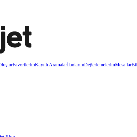
luştur
Favorilerim
Kayıtlı Aramalar
İlanlarım
Değerlemelerim
Mesajlar
Bi
et Blog