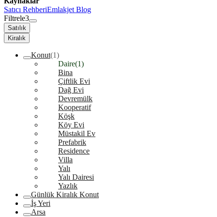
Kaynaklar
Satıcı Rehberi
Emlakjet Blog
Filtrele
3
Satılık
Kiralık
Konut
(1)
Daire
(1)
Bina
Çiftlik Evi
Dağ Evi
Devremülk
Kooperatif
Köşk
Köy Evi
Müstakil Ev
Prefabrik
Residence
Villa
Yalı
Yalı Dairesi
Yazlık
Günlük Kiralık Konut
İş Yeri
Arsa