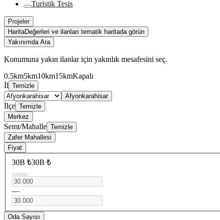
Turistik Tesis
Projeler
Harita
Değerleri ve ilanları tematik haritada görün
Yakınımda Ara
Konumuna yakın ilanlar için yakınlık mesafesini seç.
0.5km
5km
10km
15km
Kapalı
İl
Temizle
Afyonkarahisar
İlçe
Temizle
Merkez
Semt/Mahalle
Temizle
Zafer Mahallesi
Fiyat
30B ₺
30B ₺
—
Oda Sayısı