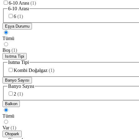
6-10 Arası
(
1
)
6-10 Arası
6
(
1
)
Eşya Durumu
Tümü
Boş
(
1
)
Isıtma Tipi
Isıtma Tipi
Kombi Doğalgaz
(
1
)
Banyo Sayısı
Banyo Sayısı
2
(
1
)
Balkon
Tümü
Var
(
1
)
Otopark