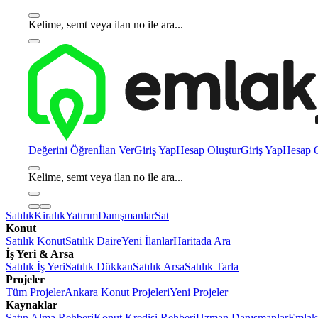
Kelime, semt veya ilan no ile ara...
Değerini Öğren
İlan Ver
Giriş Yap
Hesap Oluştur
Giriş Yap
Hesap O
Kelime, semt veya ilan no ile ara...
Satılık
Kiralık
Yatırım
Danışmanlar
Sat
Konut
Satılık Konut
Satılık Daire
Yeni İlanlar
Haritada Ara
İş Yeri & Arsa
Satılık İş Yeri
Satılık Dükkan
Satılık Arsa
Satılık Tarla
Projeler
Tüm Projeler
Ankara Konut Projeleri
Yeni Projeler
Kaynaklar
Satın Alma Rehberi
Konut Kredisi Rehberi
Uzman Danışmanlar
Emlakj