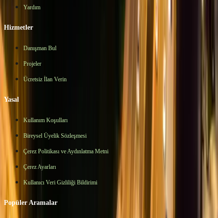
Yardım
Hizmetler
Danışman Bul
Projeler
Ücretsiz İlan Verin
Yasal
Kullanım Koşulları
Bireysel Üyelik Sözleşmesi
Çerez Politikası ve Aydınlatma Metni
Çerez Ayarları
Kullanıcı Veri Gizliliği Bildirimi
Popüler Aramalar