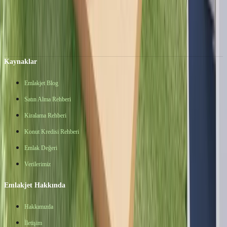
Merkezefendi,
Denizli
Hemen Teslim
Fiyat Sor
Kaynaklar
Emlakjet Blog
Satın Alma Rehberi
Kiralama Rehberi
Konut Kredisi Rehberi
Emlak Değeri
Verilerimiz
Emlakjet Hakkında
Hakkımızda
İletişim