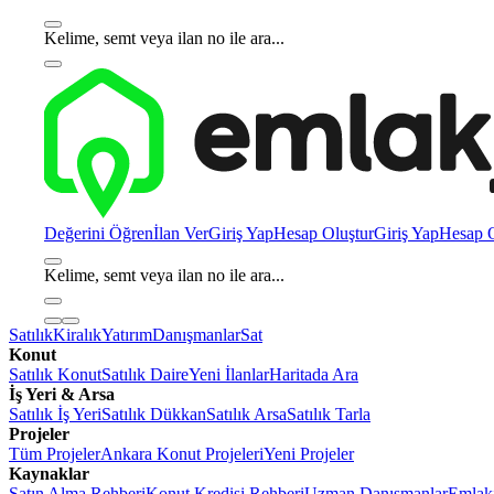
Kelime, semt veya ilan no ile ara...
Değerini Öğren
İlan Ver
Giriş Yap
Hesap Oluştur
Giriş Yap
Hesap O
Kelime, semt veya ilan no ile ara...
Satılık
Kiralık
Yatırım
Danışmanlar
Sat
Konut
Satılık Konut
Satılık Daire
Yeni İlanlar
Haritada Ara
İş Yeri & Arsa
Satılık İş Yeri
Satılık Dükkan
Satılık Arsa
Satılık Tarla
Projeler
Tüm Projeler
Ankara Konut Projeleri
Yeni Projeler
Kaynaklar
Satın Alma Rehberi
Konut Kredisi Rehberi
Uzman Danışmanlar
Emlakj