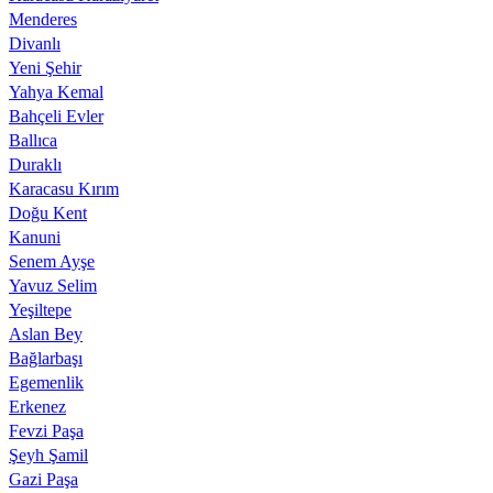
Menderes
Divanlı
Yeni Şehir
Yahya Kemal
Bahçeli Evler
Ballıca
Duraklı
Karacasu Kırım
Doğu Kent
Kanuni
Senem Ayşe
Yavuz Selim
Yeşiltepe
Aslan Bey
Bağlarbaşı
Egemenlik
Erkenez
Fevzi Paşa
Şeyh Şamil
Gazi Paşa