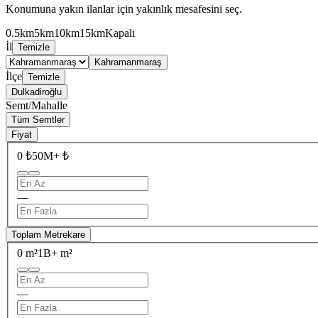
Konumuna yakın ilanlar için yakınlık mesafesini seç.
0.5km
5km
10km
15km
Kapalı
İl
Temizle
Kahramanmaraş
İlçe
Temizle
Dulkadiroğlu
Semt/Mahalle
Tüm Semtler
Fiyat
0 ₺
50M+ ₺
—
Toplam Metrekare
0 m²
1B+ m²
—