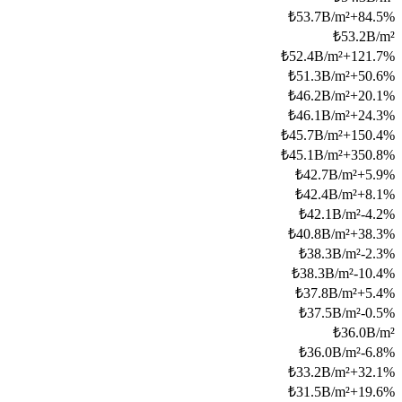
₺
53.7B/m²
+
84.5
%
₺
53.2B/m²
₺
52.4B/m²
+
121.7
%
₺
51.3B/m²
+
50.6
%
₺
46.2B/m²
+
20.1
%
₺
46.1B/m²
+
24.3
%
₺
45.7B/m²
+
150.4
%
₺
45.1B/m²
+
350.8
%
₺
42.7B/m²
+
5.9
%
₺
42.4B/m²
+
8.1
%
₺
42.1B/m²
-4.2
%
₺
40.8B/m²
+
38.3
%
₺
38.3B/m²
-2.3
%
₺
38.3B/m²
-10.4
%
₺
37.8B/m²
+
5.4
%
₺
37.5B/m²
-0.5
%
₺
36.0B/m²
₺
36.0B/m²
-6.8
%
₺
33.2B/m²
+
32.1
%
₺
31.5B/m²
+
19.6
%