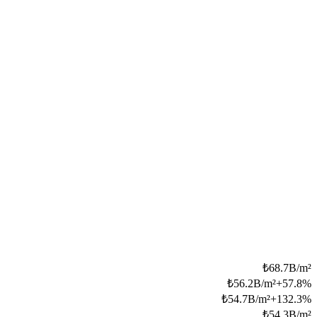
₺
68.7B/m²
₺
56.2B/m²
+
57.8
%
₺
54.7B/m²
+
132.3
%
₺
54.3B/m²