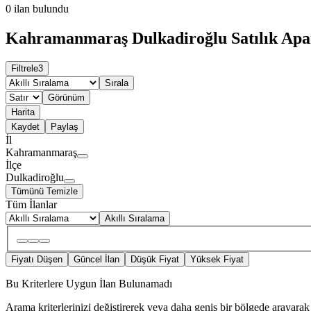
0
ilan bulundu
Kahramanmaraş Dulkadiroğlu Satılık Apar
Filtrele
3
Sırala
Görünüm
Harita
Kaydet
Paylaş
İl
Kahramanmaraş
İlçe
Dulkadiroğlu
Tümünü Temizle
Tüm İlanlar
Akıllı Sıralama
Fiyatı Düşen
Güncel İlan
Düşük Fiyat
Yüksek Fiyat
Bu Kriterlere Uygun İlan Bulunamadı
Arama kriterlerinizi değiştirerek veya daha geniş bir bölgede arayarak 