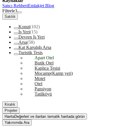
Kaynaklar
Satıcı Rehberi
Emlakjet Blog
Filtrele
3
Satılık
Konut
(102)
İş Yeri
(15)
Devren İş Yeri
Arsa
(58)
Kat Karşılığı Arsa
Turistik Tesis
Apart Otel
Butik Otel
Kaplıca Tesisi
Mocamp(Kamp yeri)
Motel
Otel
Pansiyon
Tatilköyü
Kiralık
Projeler
Harita
Değerleri ve ilanları tematik haritada görün
Yakınımda Ara