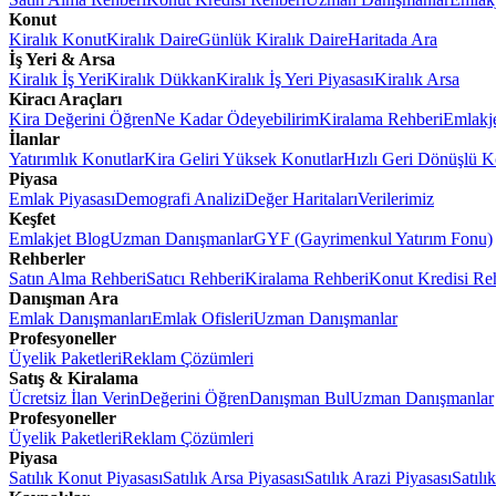
Konut
Kiralık Konut
Kiralık Daire
Günlük Kiralık Daire
Haritada Ara
İş Yeri & Arsa
Kiralık İş Yeri
Kiralık Dükkan
Kiralık İş Yeri Piyasası
Kiralık Arsa
Kiracı Araçları
Kira Değerini Öğren
Ne Kadar Ödeyebilirim
Kiralama Rehberi
Emlakj
İlanlar
Yatırımlık Konutlar
Kira Geliri Yüksek Konutlar
Hızlı Geri Dönüşlü K
Piyasa
Emlak Piyasası
Demografi Analizi
Değer Haritaları
Verilerimiz
Keşfet
Emlakjet Blog
Uzman Danışmanlar
GYF (Gayrimenkul Yatırım Fonu)
Rehberler
Satın Alma Rehberi
Satıcı Rehberi
Kiralama Rehberi
Konut Kredisi Re
Danışman Ara
Emlak Danışmanları
Emlak Ofisleri
Uzman Danışmanlar
Profesyoneller
Üyelik Paketleri
Reklam Çözümleri
Satış & Kiralama
Ücretsiz İlan Verin
Değerini Öğren
Danışman Bul
Uzman Danışmanlar
Profesyoneller
Üyelik Paketleri
Reklam Çözümleri
Piyasa
Satılık Konut Piyasası
Satılık Arsa Piyasası
Satılık Arazi Piyasası
Satılı