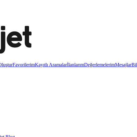
luştur
Favorilerim
Kayıtlı Aramalar
İlanlarım
Değerlemelerim
Mesajlar
Bi
et Blog