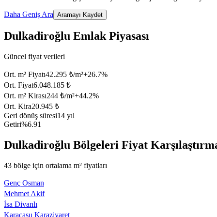
Daha Geniş Ara
Aramayı Kaydet
Dulkadiroğlu Emlak Piyasası
Güncel fiyat verileri
Ort. m² Fiyatı
42.295 ₺/m²
+
26.7
%
Ort. Fiyat
6.048.185 ₺
Ort. m² Kirası
244 ₺/m²
+
44.2
%
Ort. Kira
20.945 ₺
Geri dönüş süresi
14 yıl
Getiri
%6.91
Dulkadiroğlu Bölgeleri Fiyat Karşılaştırm
43 bölge için ortalama m² fiyatları
Genç Osman
Mehmet Akif
İsa Divanlı
Karacasu Karaziyaret