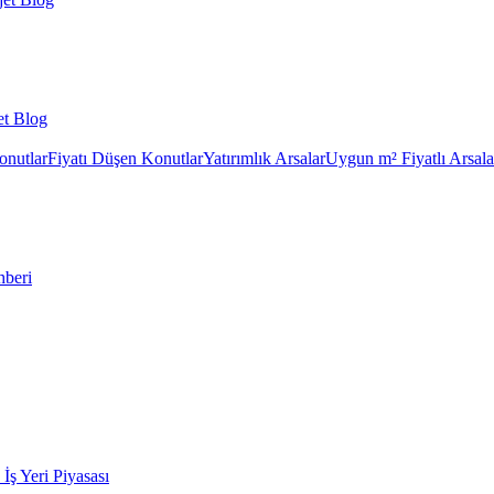
et Blog
onutlar
Fiyatı Düşen Konutlar
Yatırımlık Arsalar
Uygun m² Fiyatlı Arsala
hberi
k İş Yeri Piyasası