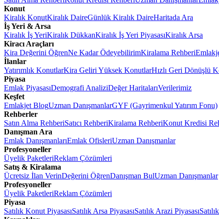
Konut
Kiralık Konut
Kiralık Daire
Günlük Kiralık Daire
Haritada Ara
İş Yeri & Arsa
Kiralık İş Yeri
Kiralık Dükkan
Kiralık İş Yeri Piyasası
Kiralık Arsa
Kiracı Araçları
Kira Değerini Öğren
Ne Kadar Ödeyebilirim
Kiralama Rehberi
Emlakj
İlanlar
Yatırımlık Konutlar
Kira Geliri Yüksek Konutlar
Hızlı Geri Dönüşlü K
Piyasa
Emlak Piyasası
Demografi Analizi
Değer Haritaları
Verilerimiz
Keşfet
Emlakjet Blog
Uzman Danışmanlar
GYF (Gayrimenkul Yatırım Fonu)
Rehberler
Satın Alma Rehberi
Satıcı Rehberi
Kiralama Rehberi
Konut Kredisi Re
Danışman Ara
Emlak Danışmanları
Emlak Ofisleri
Uzman Danışmanlar
Profesyoneller
Üyelik Paketleri
Reklam Çözümleri
Satış & Kiralama
Ücretsiz İlan Verin
Değerini Öğren
Danışman Bul
Uzman Danışmanlar
Profesyoneller
Üyelik Paketleri
Reklam Çözümleri
Piyasa
Satılık Konut Piyasası
Satılık Arsa Piyasası
Satılık Arazi Piyasası
Satılı