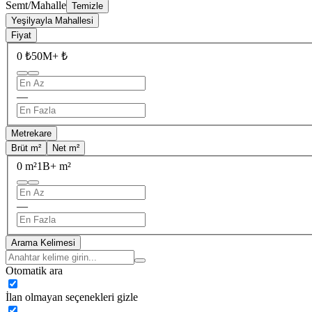
Semt/Mahalle
Temizle
Yeşilyayla Mahallesi
Fiyat
0 ₺
50M+ ₺
—
Metrekare
Brüt m²
Net m²
0 m²
1B+ m²
—
Arama Kelimesi
Otomatik ara
İlan olmayan seçenekleri gizle