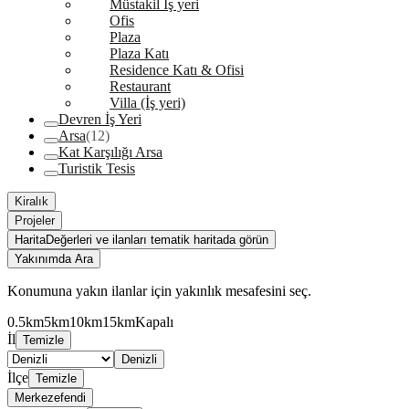
Müstakil İş yeri
Ofis
Plaza
Plaza Katı
Residence Katı & Ofisi
Restaurant
Villa (İş yeri)
Devren İş Yeri
Arsa
(12)
Kat Karşılığı Arsa
Turistik Tesis
Kiralık
Projeler
Harita
Değerleri ve ilanları tematik haritada görün
Yakınımda Ara
Konumuna yakın ilanlar için yakınlık mesafesini seç.
0.5km
5km
10km
15km
Kapalı
İl
Temizle
Denizli
İlçe
Temizle
Merkezefendi