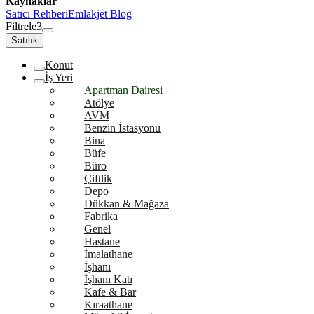
Kaynaklar
Satıcı Rehberi
Emlakjet Blog
Filtrele
3
Satılık
Konut
İş Yeri
Apartman Dairesi
Atölye
AVM
Benzin İstasyonu
Bina
Büfe
Büro
Çiftlik
Depo
Dükkan & Mağaza
Fabrika
Genel
Hastane
İmalathane
İşhanı
İşhanı Katı
Kafe & Bar
Kıraathane