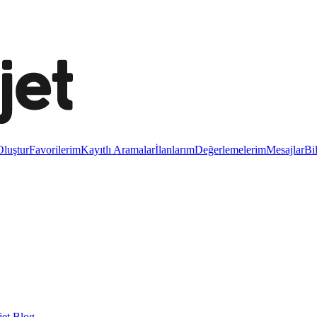
luştur
Favorilerim
Kayıtlı Aramalar
İlanlarım
Değerlemelerim
Mesajlar
Bi
et Blog