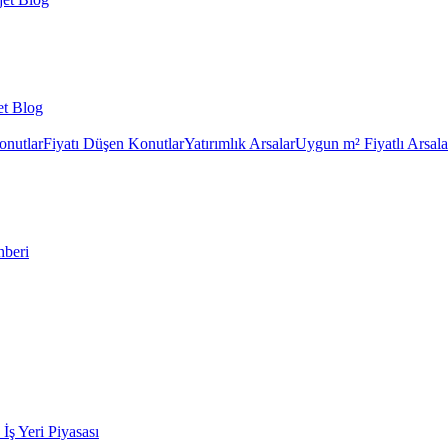
et Blog
onutlar
Fiyatı Düşen Konutlar
Yatırımlık Arsalar
Uygun m² Fiyatlı Arsala
hberi
k İş Yeri Piyasası