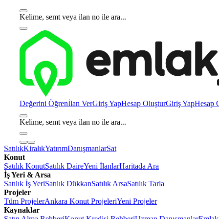
Kelime, semt veya ilan no ile ara...
Değerini Öğren
İlan Ver
Giriş Yap
Hesap Oluştur
Giriş Yap
Hesap O
Kelime, semt veya ilan no ile ara...
Satılık
Kiralık
Yatırım
Danışmanlar
Sat
Konut
Satılık Konut
Satılık Daire
Yeni İlanlar
Haritada Ara
İş Yeri & Arsa
Satılık İş Yeri
Satılık Dükkan
Satılık Arsa
Satılık Tarla
Projeler
Tüm Projeler
Ankara Konut Projeleri
Yeni Projeler
Kaynaklar
Satın Alma Rehberi
Konut Kredisi Rehberi
Uzman Danışmanlar
Emlakj