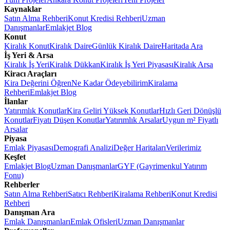
Kaynaklar
Satın Alma Rehberi
Konut Kredisi Rehberi
Uzman
Danışmanlar
Emlakjet Blog
Konut
Kiralık Konut
Kiralık Daire
Günlük Kiralık Daire
Haritada Ara
İş Yeri & Arsa
Kiralık İş Yeri
Kiralık Dükkan
Kiralık İş Yeri Piyasası
Kiralık Arsa
Kiracı Araçları
Kira Değerini Öğren
Ne Kadar Ödeyebilirim
Kiralama
Rehberi
Emlakjet Blog
İlanlar
Yatırımlık Konutlar
Kira Geliri Yüksek Konutlar
Hızlı Geri Dönüşlü
Konutlar
Fiyatı Düşen Konutlar
Yatırımlık Arsalar
Uygun m² Fiyatlı
Arsalar
Piyasa
Emlak Piyasası
Demografi Analizi
Değer Haritaları
Verilerimiz
Keşfet
Emlakjet Blog
Uzman Danışmanlar
GYF (Gayrimenkul Yatırım
Fonu)
Rehberler
Satın Alma Rehberi
Satıcı Rehberi
Kiralama Rehberi
Konut Kredisi
Rehberi
Danışman Ara
Emlak Danışmanları
Emlak Ofisleri
Uzman Danışmanlar