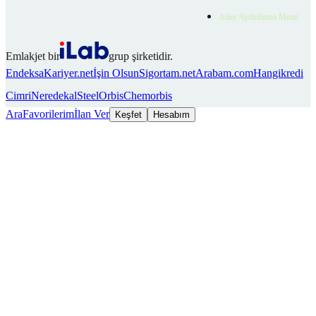
Aday Aydınlatma Metni
Emlakjet bir
grup şirketidir.
Endeksa
Kariyer.net
İşin Olsun
Sigortam.net
Arabam.com
Hangikredi
Cimri
Neredekal
SteelOrbis
Chemorbis
Ara
Favorilerim
İlan Ver
Keşfet
Hesabım