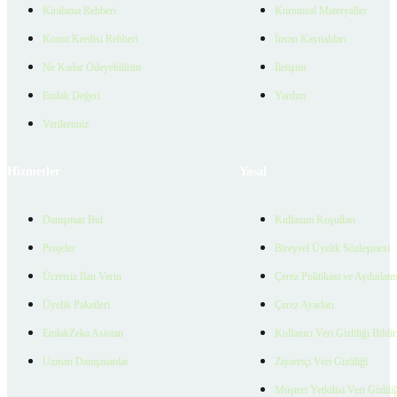
Kiralama Rehberi
Kurumsal Materyaller
Konut Kredisi Rehberi
İnsan Kaynakları
Ne Kadar Ödeyebilirim
İletişim
Emlak Değeri
Yardım
Verilerimiz
Hizmetler
Yasal
Danışman Bul
Kullanım Koşulları
Projeler
Bireysel Üyelik Sözleşmesi
Ücretsiz İlan Verin
Çerez Politikası ve Aydınlat
Üyelik Paketleri
Çerez Ayarları
EmlakZeka Asistan
Kullanıcı Veri Gizliliği Bildi
Uzman Danışmanlar
Ziyaretçi Veri Gizliliği
Müşteri Yetkilisi Veri Gizlili