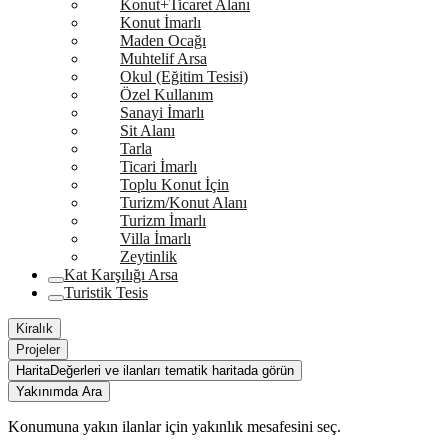
Konut+Ticaret Alanı
Konut İmarlı
Maden Ocağı
Muhtelif Arsa
Okul (Eğitim Tesisi)
Özel Kullanım
Sanayi İmarlı
Sit Alanı
Tarla
Ticari İmarlı
Toplu Konut İçin
Turizm/Konut Alanı
Turizm İmarlı
Villa İmarlı
Zeytinlik
Kat Karşılığı Arsa
Turistik Tesis
Kiralık
Projeler
Harita
Değerleri ve ilanları tematik haritada görün
Yakınımda Ara
Konumuna yakın ilanlar için yakınlık mesafesini seç.