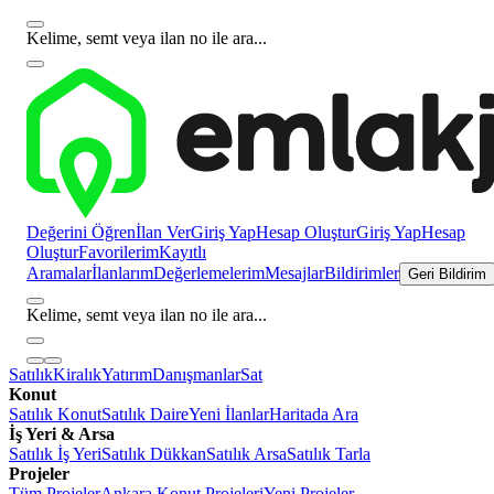
Kelime, semt veya ilan no ile ara...
Değerini Öğren
İlan Ver
Giriş Yap
Hesap Oluştur
Giriş Yap
Hesap
Oluştur
Favorilerim
Kayıtlı
Aramalar
İlanlarım
Değerlemelerim
Mesajlar
Bildirimler
Geri Bildirim
Kelime, semt veya ilan no ile ara...
Satılık
Kiralık
Yatırım
Danışmanlar
Sat
Konut
Satılık Konut
Satılık Daire
Yeni İlanlar
Haritada Ara
İş Yeri & Arsa
Satılık İş Yeri
Satılık Dükkan
Satılık Arsa
Satılık Tarla
Projeler
Tüm Projeler
Ankara Konut Projeleri
Yeni Projeler