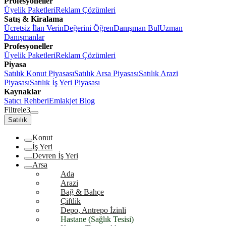
Profesyoneller
Üyelik Paketleri
Reklam Çözümleri
Satış & Kiralama
Ücretsiz İlan Verin
Değerini Öğren
Danışman Bul
Uzman
Danışmanlar
Profesyoneller
Üyelik Paketleri
Reklam Çözümleri
Piyasa
Satılık Konut Piyasası
Satılık Arsa Piyasası
Satılık Arazi
Piyasası
Satılık İş Yeri Piyasası
Kaynaklar
Satıcı Rehberi
Emlakjet Blog
Filtrele
3
Satılık
Konut
İş Yeri
Devren İş Yeri
Arsa
Ada
Arazi
Bağ & Bahçe
Çiftlik
Depo, Antrepo İzinli
Hastane (Sağlık Tesisi)