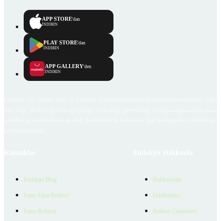
APP STORE
'dan
İNDİRİN
PLAY STORE
'dan
İNDİRİN
APP GALLERY
'den
İNDİRİN
Emlakjet.com internet sitesi ve Emlakjet mobil uygulamalarında kullanıcılar tarafından sağlana
ilan, bilgi, içerik ve görselin gerçekliği, orijinalliği, güvenilirliği ve doğruluğuna ilişkin soru
içerikleri giren kullanıcıya ait olup, Emlakjet'in bu hususlarla ilgili herhangi bir sorumluluğu
bulunmamaktadır.
Kaynaklar
Emlakjet Hakkında
Emlakjet Blog
Hakkımızda
Satın Alma Rehberi
Ödüllerimiz
Satıcı Rehberi
Reklam Çözümleri