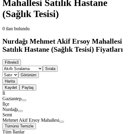
Mahallesi Satılık Hastane
(Sağlık Tesisi)
0
ilan bulundu
Nurdağı Mehmet Akif Ersoy Mahallesi
Satılık Hastane (Sağlık Tesisi) Fiyatları
Filtrele
3
Sırala
Görünüm
Harita
Kaydet
Paylaş
İl
Gaziantep
İlçe
Nurdağı
Semt
Mehmet Akif Ersoy Mahallesi
Tümünü Temizle
Tüm İlanlar