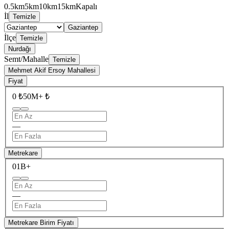
0.5km
5km
10km
15km
Kapalı
İl
Temizle
Gaziantep
İlçe
Temizle
Nurdağı
Semt/Mahalle
Temizle
Mehmet Akif Ersoy Mahallesi
Fiyat
0 ₺
50M+ ₺
—
Metrekare
0
1B+
—
Metrekare Birim Fiyatı