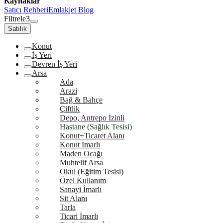
Kaynaklar
Satıcı Rehberi
Emlakjet Blog
Filtrele
3
Satılık
Konut
İş Yeri
Devren İş Yeri
Arsa
Ada
Arazi
Bağ & Bahçe
Çiftlik
Depo, Antrepo İzinli
Hastane (Sağlık Tesisi)
Konut+Ticaret Alanı
Konut İmarlı
Maden Ocağı
Muhtelif Arsa
Okul (Eğitim Tesisi)
Özel Kullanım
Sanayi İmarlı
Sit Alanı
Tarla
Ticari İmarlı