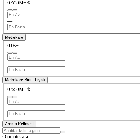
0 ₺
50M+ ₺
—
Metrekare
0
1B+
—
Metrekare Birim Fiyatı
0 ₺
50M+ ₺
—
Arama Kelimesi
Otomatik ara