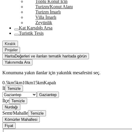
Toplu Konut İçin
Turizm/Konut Alanı
Turizm İmarlı
Villa İmarlı
Zeytinlik
Kat Karşılığı Arsa
Turistik Tesis
Kiralık
Projeler
Harita
Değerleri ve ilanları tematik haritada görün
Yakınımda Ara
Konumuna yakın ilanlar için yakınlık mesafesini seç.
0.5km
5km
10km
15km
Kapalı
İl
Temizle
Gaziantep
İlçe
Temizle
Nurdağı
Semt/Mahalle
Temizle
Kömürler Mahallesi
Fiyat