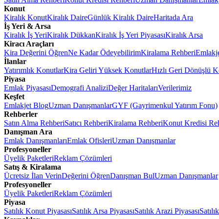
Konut
Kiralık Konut
Kiralık Daire
Günlük Kiralık Daire
Haritada Ara
İş Yeri & Arsa
Kiralık İş Yeri
Kiralık Dükkan
Kiralık İş Yeri Piyasası
Kiralık Arsa
Kiracı Araçları
Kira Değerini Öğren
Ne Kadar Ödeyebilirim
Kiralama Rehberi
Emlakj
İlanlar
Yatırımlık Konutlar
Kira Geliri Yüksek Konutlar
Hızlı Geri Dönüşlü K
Piyasa
Emlak Piyasası
Demografi Analizi
Değer Haritaları
Verilerimiz
Keşfet
Emlakjet Blog
Uzman Danışmanlar
GYF (Gayrimenkul Yatırım Fonu)
Rehberler
Satın Alma Rehberi
Satıcı Rehberi
Kiralama Rehberi
Konut Kredisi Re
Danışman Ara
Emlak Danışmanları
Emlak Ofisleri
Uzman Danışmanlar
Profesyoneller
Üyelik Paketleri
Reklam Çözümleri
Satış & Kiralama
Ücretsiz İlan Verin
Değerini Öğren
Danışman Bul
Uzman Danışmanlar
Profesyoneller
Üyelik Paketleri
Reklam Çözümleri
Piyasa
Satılık Konut Piyasası
Satılık Arsa Piyasası
Satılık Arazi Piyasası
Satılı