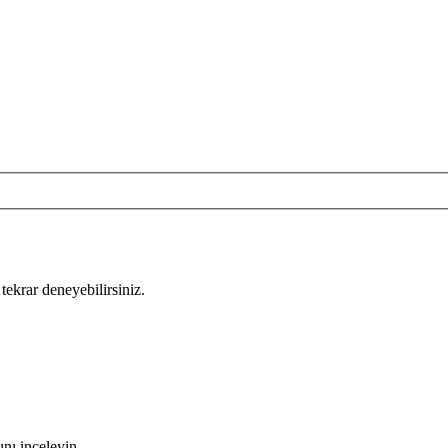
tekrar deneyebilirsiniz.
nı inceleyin