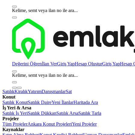
Kelime, semt veya ilan no ile ara...
Değerini Öğren
İlan Ver
Giriş Yap
Hesap Oluştur
Giriş Yap
Hesap O
Kelime, semt veya ilan no ile ara...
Satılık
Kiralık
Yatırım
Danışmanlar
Sat
Konut
Satılık Konut
Satılık Daire
Yeni İlanlar
Haritada Ara
İş Yeri & Arsa
Satılık İş Yeri
Satılık Dükkan
Satılık Arsa
Satılık Tarla
Projeler
Tüm Projeler
Ankara Konut Projeleri
Yeni Projeler
Kaynaklar
Satın Alma Rehberi
Konut Kredisi Rehberi
Uzman Danışmanlar
Emlakj