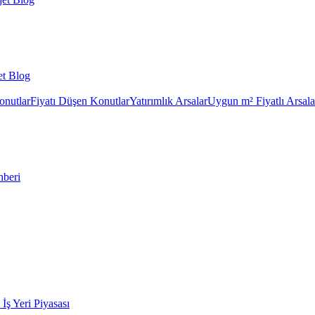
et Blog
onutlar
Fiyatı Düşen Konutlar
Yatırımlık Arsalar
Uygun m² Fiyatlı Arsala
hberi
k İş Yeri Piyasası