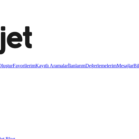
luştur
Favorilerim
Kayıtlı Aramalar
İlanlarım
Değerlemelerim
Mesajlar
Bi
et Blog