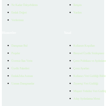
Ne Kadar Ödeyebilirim
İletişim
Emlak Değeri
Yardım
Verilerimiz
Hizmetler
Yasal
Danışman Bul
Kullanım Koşulları
Projeler
Bireysel Üyelik Sözleşmesi
Ücretsiz İlan Verin
Çerez Politikası ve Aydınlat
Üyelik Paketleri
Çerez Ayarları
EmlakZeka Asistan
Kullanıcı Veri Gizliliği Bildi
Uzman Danışmanlar
Ziyaretçi Veri Gizliliği
Müşteri Yetkilisi Veri Gizlili
Aday Aydınlatma Metni