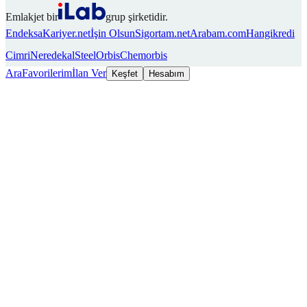
Emlakjet bir
grup şirketidir.
Endeksa
Kariyer.net
İşin Olsun
Sigortam.net
Arabam.com
Hangikredi
Cimri
Neredekal
SteelOrbis
Chemorbis
Ara
Favorilerim
İlan Ver
Keşfet
Hesabım