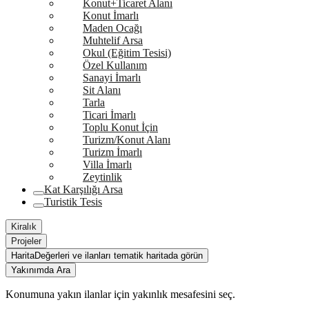
Konut+Ticaret Alanı
Konut İmarlı
Maden Ocağı
Muhtelif Arsa
Okul (Eğitim Tesisi)
Özel Kullanım
Sanayi İmarlı
Sit Alanı
Tarla
Ticari İmarlı
Toplu Konut İçin
Turizm/Konut Alanı
Turizm İmarlı
Villa İmarlı
Zeytinlik
Kat Karşılığı Arsa
Turistik Tesis
Kiralık
Projeler
Harita
Değerleri ve ilanları tematik haritada görün
Yakınımda Ara
Konumuna yakın ilanlar için yakınlık mesafesini seç.