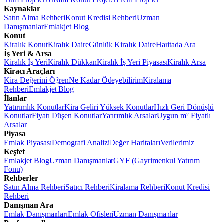
Kaynaklar
Satın Alma Rehberi
Konut Kredisi Rehberi
Uzman
Danışmanlar
Emlakjet Blog
Konut
Kiralık Konut
Kiralık Daire
Günlük Kiralık Daire
Haritada Ara
İş Yeri & Arsa
Kiralık İş Yeri
Kiralık Dükkan
Kiralık İş Yeri Piyasası
Kiralık Arsa
Kiracı Araçları
Kira Değerini Öğren
Ne Kadar Ödeyebilirim
Kiralama
Rehberi
Emlakjet Blog
İlanlar
Yatırımlık Konutlar
Kira Geliri Yüksek Konutlar
Hızlı Geri Dönüşlü
Konutlar
Fiyatı Düşen Konutlar
Yatırımlık Arsalar
Uygun m² Fiyatlı
Arsalar
Piyasa
Emlak Piyasası
Demografi Analizi
Değer Haritaları
Verilerimiz
Keşfet
Emlakjet Blog
Uzman Danışmanlar
GYF (Gayrimenkul Yatırım
Fonu)
Rehberler
Satın Alma Rehberi
Satıcı Rehberi
Kiralama Rehberi
Konut Kredisi
Rehberi
Danışman Ara
Emlak Danışmanları
Emlak Ofisleri
Uzman Danışmanlar