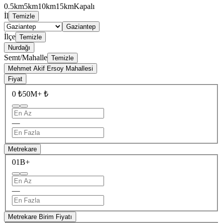
0.5km
5km
10km
15km
Kapalı
İl
Temizle
Gaziantep
İlçe
Temizle
Nurdağı
Semt/Mahalle
Temizle
Mehmet Akif Ersoy Mahallesi
Fiyat
0 ₺
50M+ ₺
—
Metrekare
0
1B+
—
Metrekare Birim Fiyatı