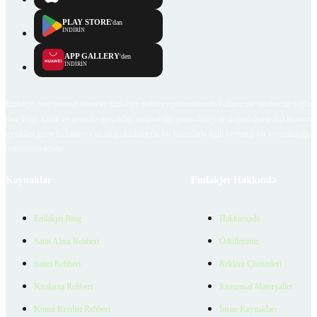
PLAY STORE
'dan
İNDİRİN
APP GALLERY
'den
İNDİRİN
Emlakjet.com internet sitesi ve Emlakjet mobil uygulamalarında kullanıcılar tarafından sağlana
ilan, bilgi, içerik ve görselin gerçekliği, orijinalliği, güvenilirliği ve doğruluğuna ilişkin soru
içerikleri giren kullanıcıya ait olup, Emlakjet'in bu hususlarla ilgili herhangi bir sorumluluğu
bulunmamaktadır.
Kaynaklar
Emlakjet Hakkında
Emlakjet Blog
Hakkımızda
Satın Alma Rehberi
Ödüllerimiz
Satıcı Rehberi
Reklam Çözümleri
Kiralama Rehberi
Kurumsal Materyaller
Konut Kredisi Rehberi
İnsan Kaynakları