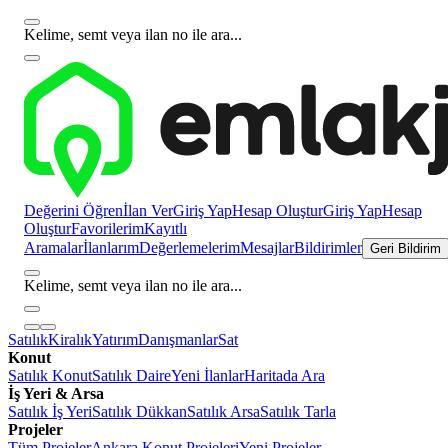
Kelime, semt veya ilan no ile ara...
Değerini Öğren
İlan Ver
Giriş Yap
Hesap Oluştur
Giriş Yap
Hesap
Oluştur
Favorilerim
Kayıtlı
Aramalar
İlanlarım
Değerlemelerim
Mesajlar
Bildirimler
Geri Bildirim
Kelime, semt veya ilan no ile ara...
Satılık
Kiralık
Yatırım
Danışmanlar
Sat
Konut
Satılık Konut
Satılık Daire
Yeni İlanlar
Haritada Ara
İş Yeri & Arsa
Satılık İş Yeri
Satılık Dükkan
Satılık Arsa
Satılık Tarla
Projeler
Tüm Projeler
Ankara Konut Projeleri
Yeni Projeler