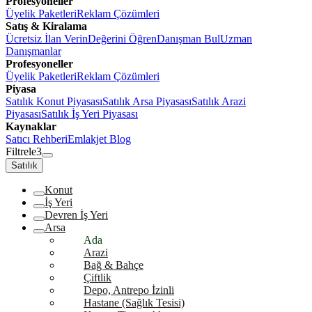
Profesyoneller
Üyelik Paketleri
Reklam Çözümleri
Satış & Kiralama
Ücretsiz İlan Verin
Değerini Öğren
Danışman Bul
Uzman
Danışmanlar
Profesyoneller
Üyelik Paketleri
Reklam Çözümleri
Piyasa
Satılık Konut Piyasası
Satılık Arsa Piyasası
Satılık Arazi
Piyasası
Satılık İş Yeri Piyasası
Kaynaklar
Satıcı Rehberi
Emlakjet Blog
Filtrele
3
Satılık
Konut
İş Yeri
Devren İş Yeri
Arsa
Ada
Arazi
Bağ & Bahçe
Çiftlik
Depo, Antrepo İzinli
Hastane (Sağlık Tesisi)