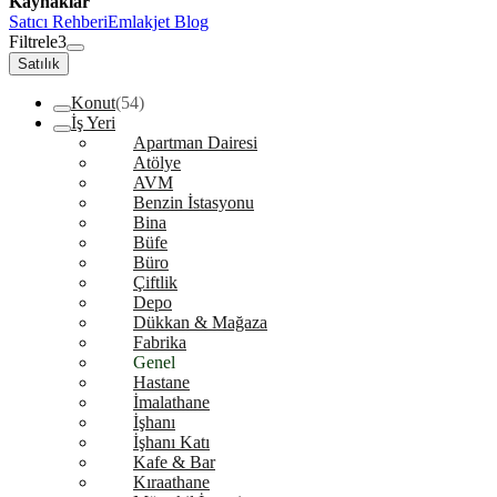
Kaynaklar
Satıcı Rehberi
Emlakjet Blog
Filtrele
3
Satılık
Konut
(54)
İş Yeri
Apartman Dairesi
Atölye
AVM
Benzin İstasyonu
Bina
Büfe
Büro
Çiftlik
Depo
Dükkan & Mağaza
Fabrika
Genel
Hastane
İmalathane
İşhanı
İşhanı Katı
Kafe & Bar
Kıraathane