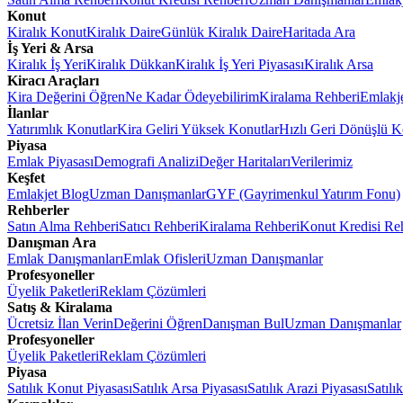
Konut
Kiralık Konut
Kiralık Daire
Günlük Kiralık Daire
Haritada Ara
İş Yeri & Arsa
Kiralık İş Yeri
Kiralık Dükkan
Kiralık İş Yeri Piyasası
Kiralık Arsa
Kiracı Araçları
Kira Değerini Öğren
Ne Kadar Ödeyebilirim
Kiralama Rehberi
Emlakj
İlanlar
Yatırımlık Konutlar
Kira Geliri Yüksek Konutlar
Hızlı Geri Dönüşlü K
Piyasa
Emlak Piyasası
Demografi Analizi
Değer Haritaları
Verilerimiz
Keşfet
Emlakjet Blog
Uzman Danışmanlar
GYF (Gayrimenkul Yatırım Fonu)
Rehberler
Satın Alma Rehberi
Satıcı Rehberi
Kiralama Rehberi
Konut Kredisi Re
Danışman Ara
Emlak Danışmanları
Emlak Ofisleri
Uzman Danışmanlar
Profesyoneller
Üyelik Paketleri
Reklam Çözümleri
Satış & Kiralama
Ücretsiz İlan Verin
Değerini Öğren
Danışman Bul
Uzman Danışmanlar
Profesyoneller
Üyelik Paketleri
Reklam Çözümleri
Piyasa
Satılık Konut Piyasası
Satılık Arsa Piyasası
Satılık Arazi Piyasası
Satılı