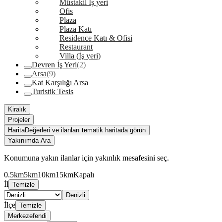
Müstakil İş yeri
Ofis
Plaza
Plaza Katı
Residence Katı & Ofisi
Restaurant
Villa (İş yeri)
Devren İş Yeri
(2)
Arsa
(9)
Kat Karşılığı Arsa
Turistik Tesis
Kiralık
Projeler
Harita
Değerleri ve ilanları tematik haritada görün
Yakınımda Ara
Konumuna yakın ilanlar için yakınlık mesafesini seç.
0.5km
5km
10km
15km
Kapalı
İl
Temizle
Denizli
İlçe
Temizle
Merkezefendi