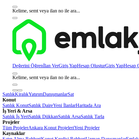
Kelime, semt veya ilan no ile ara...
Değerini Öğren
İlan Ver
Giriş Yap
Hesap Oluştur
Giriş Yap
Hesap O
Kelime, semt veya ilan no ile ara...
Satılık
Kiralık
Yatırım
Danışmanlar
Sat
Konut
Satılık Konut
Satılık Daire
Yeni İlanlar
Haritada Ara
İş Yeri & Arsa
Satılık İş Yeri
Satılık Dükkan
Satılık Arsa
Satılık Tarla
Projeler
Tüm Projeler
Ankara Konut Projeleri
Yeni Projeler
Kaynaklar
Satın Alma Rehberi
Konut Kredisi Rehberi
Uzman Danışmanlar
Emlakj