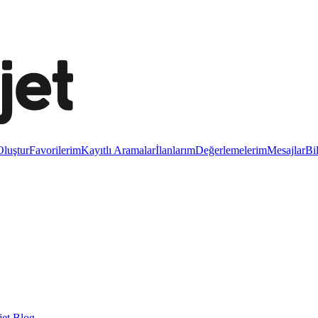
luştur
Favorilerim
Kayıtlı Aramalar
İlanlarım
Değerlemelerim
Mesajlar
Bi
et Blog