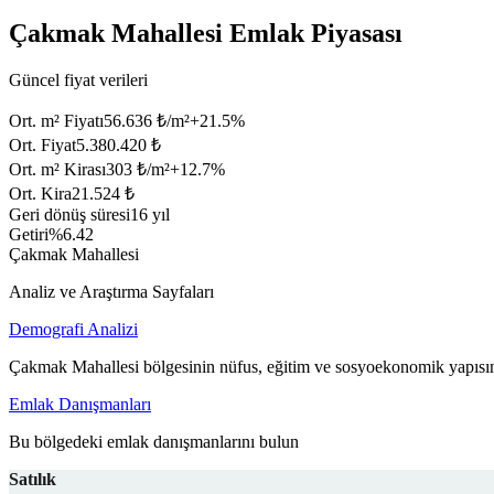
Çakmak Mahallesi Emlak Piyasası
Güncel fiyat verileri
Ort. m² Fiyatı
56.636 ₺/m²
+
21.5
%
Ort. Fiyat
5.380.420 ₺
Ort. m² Kirası
303 ₺/m²
+
12.7
%
Ort. Kira
21.524 ₺
Geri dönüş süresi
16 yıl
Getiri
%6.42
Çakmak Mahallesi
Analiz ve Araştırma Sayfaları
Demografi Analizi
Çakmak Mahallesi bölgesinin nüfus, eğitim ve sosyoekonomik yapısın
Emlak Danışmanları
Bu bölgedeki emlak danışmanlarını bulun
Satılık