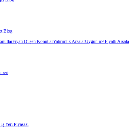
et Blog
onutlar
Fiyatı Düşen Konutlar
Yatırımlık Arsalar
Uygun m² Fiyatlı Arsala
hberi
k İş Yeri Piyasası