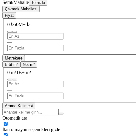
Semt/Mahalle
Temizle
Çakmak Mahallesi
Fiyat
0 ₺
50M+ ₺
—
Metrekare
Brüt m²
Net m²
0 m²
1B+ m²
—
Arama Kelimesi
Otomatik ara
İlan olmayan seçenekleri gizle