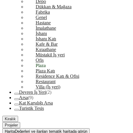
Depo
Dükkan & Mağaza
Fabrika
Genel
Hastane
İmalathane
İşhanı
İşhanı Katı
Kafe & Bar
Kıraathane
Müstakil İş yeri
Ofis
Plaza
Plaza Katı
Residence Katı & Ofisi
Restaurant
Villa (İş yeri)
Devren İş Yeri
(2)
Arsa
(9)
Kat Karşılığı Arsa
Turistik Tesis
Kiralık
Projeler
Harita
Değerleri ve ilanları tematik haritada görün