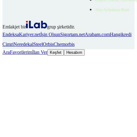
Müşteri Yetkilisi Veri Gizlili
Aday Aydınlatma Metni
Emlakjet bir
grup şirketidir.
Endeksa
Kariyer.net
İşin Olsun
Sigortam.net
Arabam.com
Hangikredi
Cimri
Neredekal
SteelOrbis
Chemorbis
Ara
Favorilerim
İlan Ver
Keşfet
Hesabım