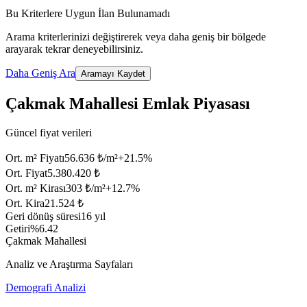
Bu Kriterlere Uygun İlan Bulunamadı
Arama kriterlerinizi değiştirerek veya daha geniş bir bölgede
arayarak tekrar deneyebilirsiniz.
Daha Geniş Ara
Aramayı Kaydet
Çakmak Mahallesi Emlak Piyasası
Güncel fiyat verileri
Ort. m² Fiyatı
56.636 ₺/m²
+
21.5
%
Ort. Fiyat
5.380.420 ₺
Ort. m² Kirası
303 ₺/m²
+
12.7
%
Ort. Kira
21.524 ₺
Geri dönüş süresi
16 yıl
Getiri
%6.42
Çakmak Mahallesi
Analiz ve Araştırma Sayfaları
Demografi Analizi