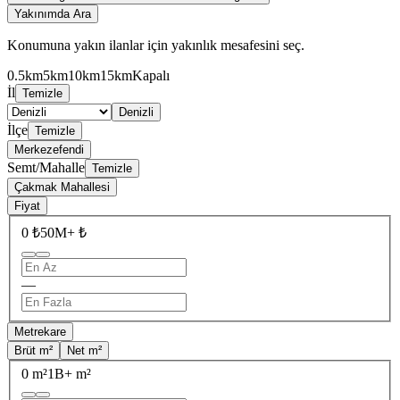
Yakınımda Ara
Konumuna yakın ilanlar için yakınlık mesafesini seç.
0.5km
5km
10km
15km
Kapalı
İl
Temizle
Denizli
İlçe
Temizle
Merkezefendi
Semt/Mahalle
Temizle
Çakmak Mahallesi
Fiyat
0 ₺
50M+ ₺
—
Metrekare
Brüt m²
Net m²
0 m²
1B+ m²