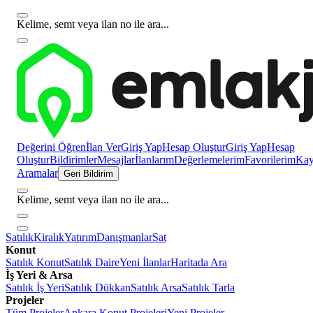
Kelime, semt veya ilan no ile ara...
Değerini Öğren
İlan Ver
Giriş Yap
Hesap Oluştur
Giriş Yap
Hesap
Oluştur
Bildirimler
Mesajlar
İlanlarım
Değerlemelerim
Favorilerim
Kayı
Aramalar
Geri Bildirim
Kelime, semt veya ilan no ile ara...
Satılık
Kiralık
Yatırım
Danışmanlar
Sat
Konut
Satılık Konut
Satılık Daire
Yeni İlanlar
Haritada Ara
İş Yeri & Arsa
Satılık İş Yeri
Satılık Dükkan
Satılık Arsa
Satılık Tarla
Projeler
Tüm Projeler
Ankara Konut Projeleri
Yeni Projeler