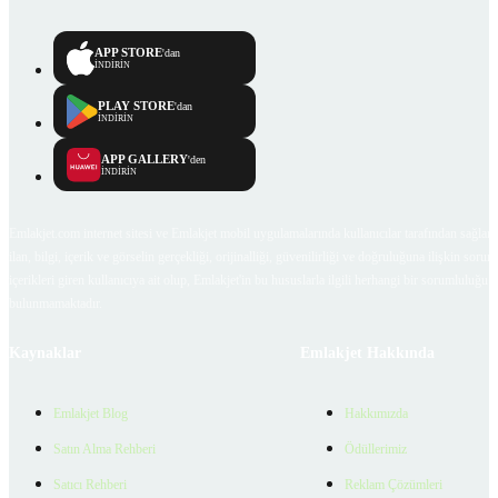
APP STORE
'dan
İNDİRİN
PLAY STORE
'dan
İNDİRİN
APP GALLERY
'den
İNDİRİN
Emlakjet.com internet sitesi ve Emlakjet mobil uygulamalarında kullanıcılar tarafından sağlana
ilan, bilgi, içerik ve görselin gerçekliği, orijinalliği, güvenilirliği ve doğruluğuna ilişkin soru
içerikleri giren kullanıcıya ait olup, Emlakjet'in bu hususlarla ilgili herhangi bir sorumluluğu
bulunmamaktadır.
Kaynaklar
Emlakjet Hakkında
Emlakjet Blog
Hakkımızda
Satın Alma Rehberi
Ödüllerimiz
Satıcı Rehberi
Reklam Çözümleri