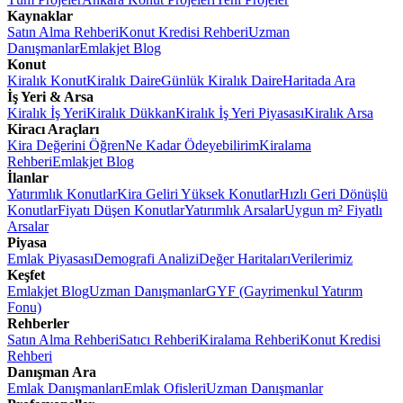
Kaynaklar
Satın Alma Rehberi
Konut Kredisi Rehberi
Uzman
Danışmanlar
Emlakjet Blog
Konut
Kiralık Konut
Kiralık Daire
Günlük Kiralık Daire
Haritada Ara
İş Yeri & Arsa
Kiralık İş Yeri
Kiralık Dükkan
Kiralık İş Yeri Piyasası
Kiralık Arsa
Kiracı Araçları
Kira Değerini Öğren
Ne Kadar Ödeyebilirim
Kiralama
Rehberi
Emlakjet Blog
İlanlar
Yatırımlık Konutlar
Kira Geliri Yüksek Konutlar
Hızlı Geri Dönüşlü
Konutlar
Fiyatı Düşen Konutlar
Yatırımlık Arsalar
Uygun m² Fiyatlı
Arsalar
Piyasa
Emlak Piyasası
Demografi Analizi
Değer Haritaları
Verilerimiz
Keşfet
Emlakjet Blog
Uzman Danışmanlar
GYF (Gayrimenkul Yatırım
Fonu)
Rehberler
Satın Alma Rehberi
Satıcı Rehberi
Kiralama Rehberi
Konut Kredisi
Rehberi
Danışman Ara
Emlak Danışmanları
Emlak Ofisleri
Uzman Danışmanlar