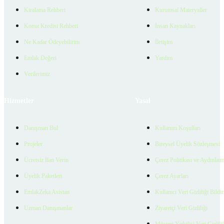
Kiralama Rehberi
Kurumsal Materyaller
Konut Kredisi Rehberi
İnsan Kaynakları
Ne Kadar Ödeyebilirim
İletişim
Emlak Değeri
Yardım
Verilerimiz
Hizmetler
Yasal
Danışman Bul
Kullanım Koşulları
Projeler
Bireysel Üyelik Sözleşmesi
Ücretsiz İlan Verin
Çerez Politikası ve Aydınlat
Üyelik Paketleri
Çerez Ayarları
EmlakZeka Asistan
Kullanıcı Veri Gizliliği Bildi
Uzman Danışmanlar
Ziyaretçi Veri Gizliliği