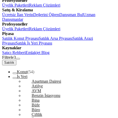
Profesyoneller
Üyelik Paketleri
Reklam Çözümleri
Satış & Kiralama
Ücretsiz İlan Verin
Değerini Öğren
Danışman Bul
Uzman
Danışmanlar
Profesyoneller
Üyelik Paketleri
Reklam Çözümleri
Piyasa
Satılık Konut Piyasası
Satılık Arsa Piyasası
Satılık Arazi
Piyasası
Satılık İş Yeri Piyasası
Kaynaklar
Satıcı Rehberi
Emlakjet Blog
Filtrele
3
Satılık
Konut
(54)
İş Yeri
Apartman Dairesi
Atölye
AVM
Benzin İstasyonu
Bina
Büfe
Büro
Çiftlik