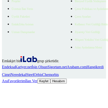
Projeler
Bireysel Üyelik Sözleşmesi
Ücretsiz İlan Verin
Çerez Politikası ve Aydınlat
Üyelik Paketleri
Çerez Ayarları
EmlakZeka Asistan
Kullanıcı Veri Gizliliği Bildi
Uzman Danışmanlar
Ziyaretçi Veri Gizliliği
Müşteri Yetkilisi Veri Gizlili
Aday Aydınlatma Metni
Emlakjet bir
grup şirketidir.
Endeksa
Kariyer.net
İşin Olsun
Sigortam.net
Arabam.com
Hangikredi
Cimri
Neredekal
SteelOrbis
Chemorbis
Ara
Favorilerim
İlan Ver
Keşfet
Hesabım