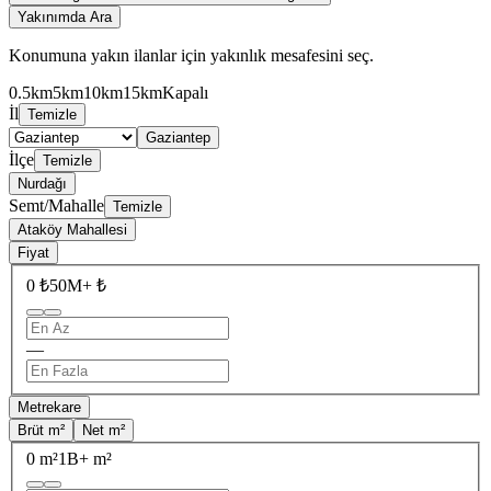
Yakınımda Ara
Konumuna yakın ilanlar için yakınlık mesafesini seç.
0.5km
5km
10km
15km
Kapalı
İl
Temizle
Gaziantep
İlçe
Temizle
Nurdağı
Semt/Mahalle
Temizle
Ataköy Mahallesi
Fiyat
0 ₺
50M+ ₺
—
Metrekare
Brüt m²
Net m²
0 m²
1B+ m²