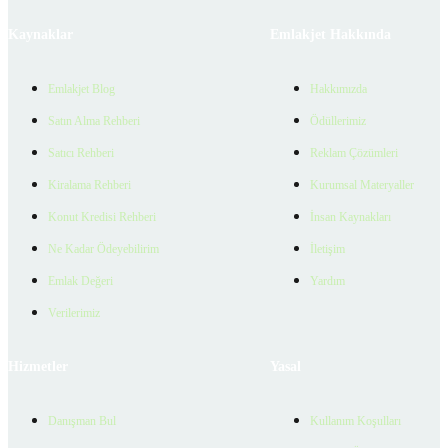
Kaynaklar
Emlakjet Hakkında
Emlakjet Blog
Hakkımızda
Satın Alma Rehberi
Ödüllerimiz
Satıcı Rehberi
Reklam Çözümleri
Kiralama Rehberi
Kurumsal Materyaller
Konut Kredisi Rehberi
İnsan Kaynakları
Ne Kadar Ödeyebilirim
İletişim
Emlak Değeri
Yardım
Verilerimiz
Hizmetler
Yasal
Danışman Bul
Kullanım Koşulları