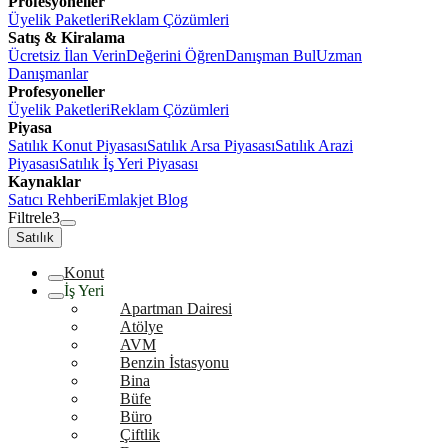
Profesyoneller
Üyelik Paketleri
Reklam Çözümleri
Satış & Kiralama
Ücretsiz İlan Verin
Değerini Öğren
Danışman Bul
Uzman
Danışmanlar
Profesyoneller
Üyelik Paketleri
Reklam Çözümleri
Piyasa
Satılık Konut Piyasası
Satılık Arsa Piyasası
Satılık Arazi
Piyasası
Satılık İş Yeri Piyasası
Kaynaklar
Satıcı Rehberi
Emlakjet Blog
Filtrele
3
Satılık
Konut
İş Yeri
Apartman Dairesi
Atölye
AVM
Benzin İstasyonu
Bina
Büfe
Büro
Çiftlik