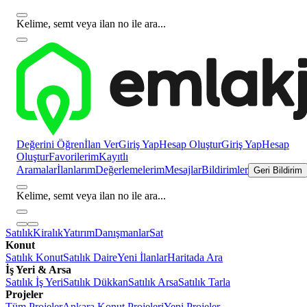
Kelime, semt veya ilan no ile ara...
Değerini Öğren
İlan Ver
Giriş Yap
Hesap Oluştur
Giriş Yap
Hesap
Oluştur
Favorilerim
Kayıtlı
Aramalar
İlanlarım
Değerlemelerim
Mesajlar
Bildirimler
Geri Bildirim
Kelime, semt veya ilan no ile ara...
Satılık
Kiralık
Yatırım
Danışmanlar
Sat
Konut
Satılık Konut
Satılık Daire
Yeni İlanlar
Haritada Ara
İş Yeri & Arsa
Satılık İş Yeri
Satılık Dükkan
Satılık Arsa
Satılık Tarla
Projeler
Tüm Projeler
Ankara Konut Projeleri
Yeni Projeler