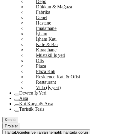
Depo
Dükkan & Mağaza
Fabrika
Genel
Hastane
İmalathane
İşhanı
İşhanı Katı
Kafe & Bar
Kıraathane
Müstakil İş yeri
Ofis
Plaza
Plaza Katı
Residence Katı & Ofisi
Restaurant
Villa (İş yeri)
Devren İş Yeri
Arsa
Kat Karşılığı Arsa
Turistik Tesis
Kiralık
Projeler
Harita
Değerleri ve ilanları tematik haritada görün