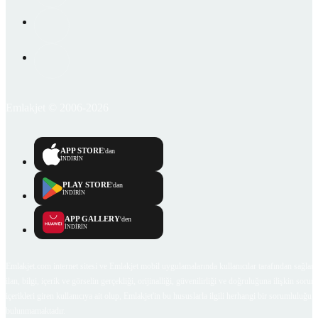
Emlakjet © 2006-2026
APP STORE
'dan
İNDİRİN
PLAY STORE
'dan
İNDİRİN
APP GALLERY
'den
İNDİRİN
Emlakjet.com internet sitesi ve Emlakjet mobil uygulamalarında kullanıcılar tarafından sağlana
ilan, bilgi, içerik ve görselin gerçekliği, orijinalliği, güvenilirliği ve doğruluğuna ilişkin soru
içerikleri giren kullanıcıya ait olup, Emlakjet'in bu hususlarla ilgili herhangi bir sorumluluğu
bulunmamaktadır.