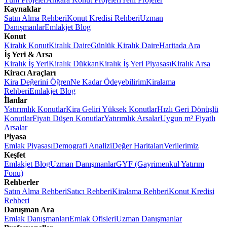
Kaynaklar
Satın Alma Rehberi
Konut Kredisi Rehberi
Uzman
Danışmanlar
Emlakjet Blog
Konut
Kiralık Konut
Kiralık Daire
Günlük Kiralık Daire
Haritada Ara
İş Yeri & Arsa
Kiralık İş Yeri
Kiralık Dükkan
Kiralık İş Yeri Piyasası
Kiralık Arsa
Kiracı Araçları
Kira Değerini Öğren
Ne Kadar Ödeyebilirim
Kiralama
Rehberi
Emlakjet Blog
İlanlar
Yatırımlık Konutlar
Kira Geliri Yüksek Konutlar
Hızlı Geri Dönüşlü
Konutlar
Fiyatı Düşen Konutlar
Yatırımlık Arsalar
Uygun m² Fiyatlı
Arsalar
Piyasa
Emlak Piyasası
Demografi Analizi
Değer Haritaları
Verilerimiz
Keşfet
Emlakjet Blog
Uzman Danışmanlar
GYF (Gayrimenkul Yatırım
Fonu)
Rehberler
Satın Alma Rehberi
Satıcı Rehberi
Kiralama Rehberi
Konut Kredisi
Rehberi
Danışman Ara
Emlak Danışmanları
Emlak Ofisleri
Uzman Danışmanlar