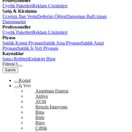
Profesyoneller
Üyelik Paketleri
Reklam Çözümleri
Satış & Kiralama
Ücretsiz İlan Verin
Değerini Öğren
Danışman Bul
Uzman
Danışmanlar
Profesyoneller
Üyelik Paketleri
Reklam Çözümleri
Piyasa
Satılık Konut Piyasası
Satılık Arsa Piyasası
Satılık Arazi
Piyasası
Satılık İş Yeri Piyasası
Kaynaklar
Satıcı Rehberi
Emlakjet Blog
Filtrele
3
Satılık
Konut
İş Yeri
Apartman Dairesi
Atölye
AVM
Benzin İstasyonu
Bina
Büfe
Büro
Çiftlik