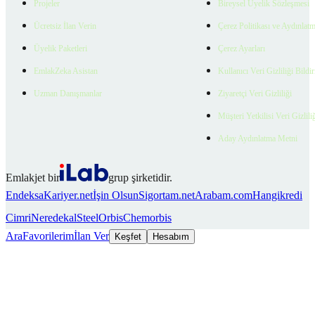
Projeler
Bireysel Üyelik Sözleşmesi
Ücretsiz İlan Verin
Çerez Politikası ve Aydınlat
Üyelik Paketleri
Çerez Ayarları
EmlakZeka Asistan
Kullanıcı Veri Gizliliği Bildi
Uzman Danışmanlar
Ziyaretçi Veri Gizliliği
Müşteri Yetkilisi Veri Gizlili
Aday Aydınlatma Metni
Emlakjet bir
grup şirketidir.
Endeksa
Kariyer.net
İşin Olsun
Sigortam.net
Arabam.com
Hangikredi
Cimri
Neredekal
SteelOrbis
Chemorbis
Ara
Favorilerim
İlan Ver
Keşfet
Hesabım