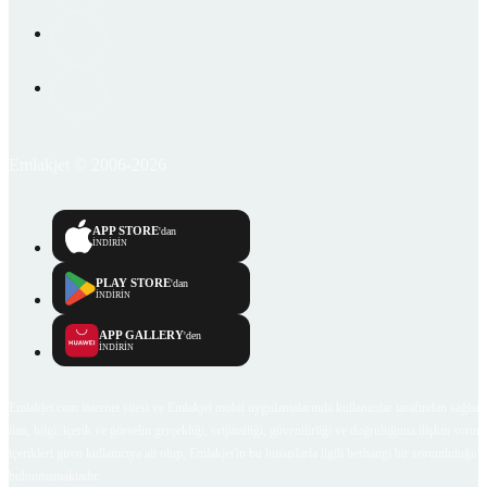
Emlakjet © 2006-2026
APP STORE
'dan
İNDİRİN
PLAY STORE
'dan
İNDİRİN
APP GALLERY
'den
İNDİRİN
Emlakjet.com internet sitesi ve Emlakjet mobil uygulamalarında kullanıcılar tarafından sağlana
ilan, bilgi, içerik ve görselin gerçekliği, orijinalliği, güvenilirliği ve doğruluğuna ilişkin soru
içerikleri giren kullanıcıya ait olup, Emlakjet'in bu hususlarla ilgili herhangi bir sorumluluğu
bulunmamaktadır.