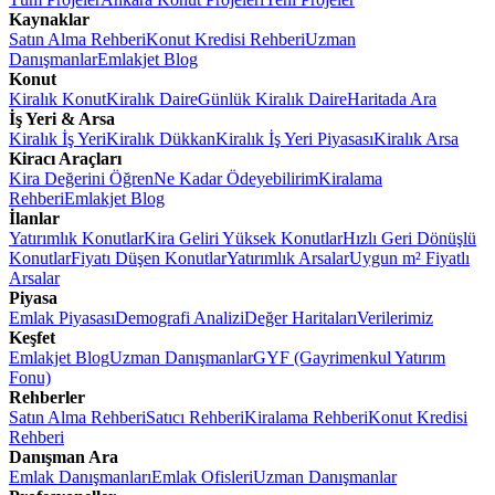
Kaynaklar
Satın Alma Rehberi
Konut Kredisi Rehberi
Uzman
Danışmanlar
Emlakjet Blog
Konut
Kiralık Konut
Kiralık Daire
Günlük Kiralık Daire
Haritada Ara
İş Yeri & Arsa
Kiralık İş Yeri
Kiralık Dükkan
Kiralık İş Yeri Piyasası
Kiralık Arsa
Kiracı Araçları
Kira Değerini Öğren
Ne Kadar Ödeyebilirim
Kiralama
Rehberi
Emlakjet Blog
İlanlar
Yatırımlık Konutlar
Kira Geliri Yüksek Konutlar
Hızlı Geri Dönüşlü
Konutlar
Fiyatı Düşen Konutlar
Yatırımlık Arsalar
Uygun m² Fiyatlı
Arsalar
Piyasa
Emlak Piyasası
Demografi Analizi
Değer Haritaları
Verilerimiz
Keşfet
Emlakjet Blog
Uzman Danışmanlar
GYF (Gayrimenkul Yatırım
Fonu)
Rehberler
Satın Alma Rehberi
Satıcı Rehberi
Kiralama Rehberi
Konut Kredisi
Rehberi
Danışman Ara
Emlak Danışmanları
Emlak Ofisleri
Uzman Danışmanlar