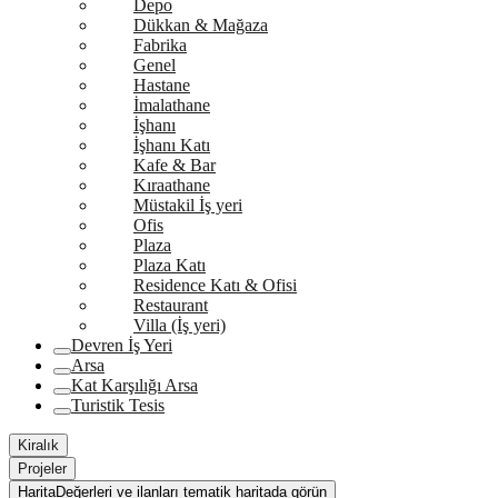
Depo
Dükkan & Mağaza
Fabrika
Genel
Hastane
İmalathane
İşhanı
İşhanı Katı
Kafe & Bar
Kıraathane
Müstakil İş yeri
Ofis
Plaza
Plaza Katı
Residence Katı & Ofisi
Restaurant
Villa (İş yeri)
Devren İş Yeri
Arsa
Kat Karşılığı Arsa
Turistik Tesis
Kiralık
Projeler
Harita
Değerleri ve ilanları tematik haritada görün