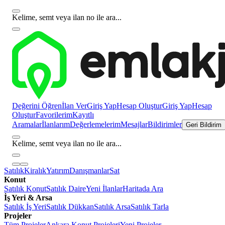
Kelime, semt veya ilan no ile ara...
Değerini Öğren
İlan Ver
Giriş Yap
Hesap Oluştur
Giriş Yap
Hesap
Oluştur
Favorilerim
Kayıtlı
Aramalar
İlanlarım
Değerlemelerim
Mesajlar
Bildirimler
Geri Bildirim
Kelime, semt veya ilan no ile ara...
Satılık
Kiralık
Yatırım
Danışmanlar
Sat
Konut
Satılık Konut
Satılık Daire
Yeni İlanlar
Haritada Ara
İş Yeri & Arsa
Satılık İş Yeri
Satılık Dükkan
Satılık Arsa
Satılık Tarla
Projeler
Tüm Projeler
Ankara Konut Projeleri
Yeni Projeler