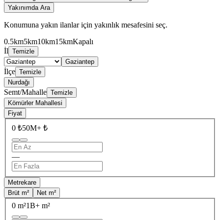
Yakınımda Ara
Konumuna yakın ilanlar için yakınlık mesafesini seç.
0.5km
5km
10km
15km
Kapalı
İl
Temizle
Gaziantep
İlçe
Temizle
Nurdağı
Semt/Mahalle
Temizle
Kömürler Mahallesi
Fiyat
0 ₺
50M+ ₺
—
Metrekare
Brüt m²
Net m²
0 m²
1B+ m²