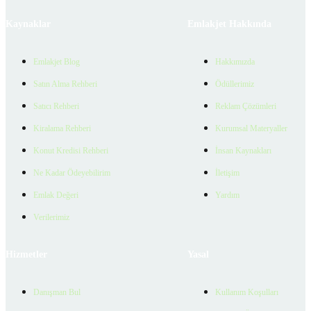
Kaynaklar
Emlakjet Hakkında
Emlakjet Blog
Hakkımızda
Satın Alma Rehberi
Ödüllerimiz
Satıcı Rehberi
Reklam Çözümleri
Kiralama Rehberi
Kurumsal Materyaller
Konut Kredisi Rehberi
İnsan Kaynakları
Ne Kadar Ödeyebilirim
İletişim
Emlak Değeri
Yardım
Verilerimiz
Hizmetler
Yasal
Danışman Bul
Kullanım Koşulları