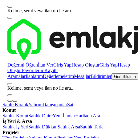
Kelime, semt veya ilan no ile ara...
Değerini Öğren
İlan Ver
Giriş Yap
Hesap Oluştur
Giriş Yap
Hesap
Oluştur
Favorilerim
Kayıtlı
Aramalar
İlanlarım
Değerlemelerim
Mesajlar
Bildirimler
Geri Bildirim
Kelime, semt veya ilan no ile ara...
Satılık
Kiralık
Yatırım
Danışmanlar
Sat
Konut
Satılık Konut
Satılık Daire
Yeni İlanlar
Haritada Ara
İş Yeri & Arsa
Satılık İş Yeri
Satılık Dükkan
Satılık Arsa
Satılık Tarla
Projeler
Tüm Projeler
Ankara Konut Projeleri
Yeni Projeler