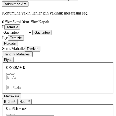
Yakınımda Ara
Konumuna yakın ilanlar için yakınlık mesafesini seç.
0.5km
5km
10km
15km
Kapalı
İl
Temizle
Gaziantep
İlçe
Temizle
Nurdağı
Semt/Mahalle
Temizle
Tandırlı Mahallesi
Fiyat
0 ₺
50M+ ₺
—
Metrekare
Brüt m²
Net m²
0 m²
1B+ m²