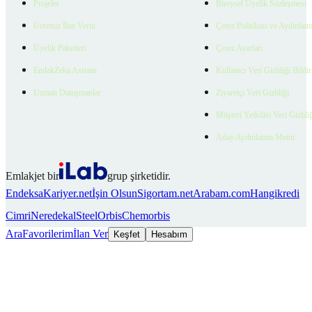
Projeler
Bireysel Üyelik Sözleşmesi
Ücretsiz İlan Verin
Çerez Politikası ve Aydınlat
Üyelik Paketleri
Çerez Ayarları
EmlakZeka Asistan
Kullanıcı Veri Gizliliği Bildi
Uzman Danışmanlar
Ziyaretçi Veri Gizliliği
Müşteri Yetkilisi Veri Gizlili
Aday Aydınlatma Metni
Emlakjet bir
grup şirketidir.
Endeksa
Kariyer.net
İşin Olsun
Sigortam.net
Arabam.com
Hangikredi
Cimri
Neredekal
SteelOrbis
Chemorbis
Ara
Favorilerim
İlan Ver
Keşfet
Hesabım