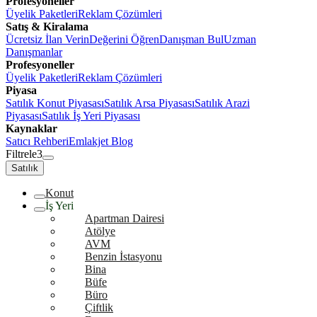
Profesyoneller
Üyelik Paketleri
Reklam Çözümleri
Satış & Kiralama
Ücretsiz İlan Verin
Değerini Öğren
Danışman Bul
Uzman
Danışmanlar
Profesyoneller
Üyelik Paketleri
Reklam Çözümleri
Piyasa
Satılık Konut Piyasası
Satılık Arsa Piyasası
Satılık Arazi
Piyasası
Satılık İş Yeri Piyasası
Kaynaklar
Satıcı Rehberi
Emlakjet Blog
Filtrele
3
Satılık
Konut
İş Yeri
Apartman Dairesi
Atölye
AVM
Benzin İstasyonu
Bina
Büfe
Büro
Çiftlik