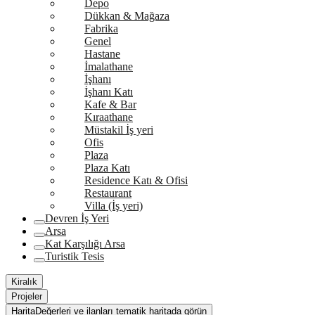
Depo
Dükkan & Mağaza
Fabrika
Genel
Hastane
İmalathane
İşhanı
İşhanı Katı
Kafe & Bar
Kıraathane
Müstakil İş yeri
Ofis
Plaza
Plaza Katı
Residence Katı & Ofisi
Restaurant
Villa (İş yeri)
Devren İş Yeri
Arsa
Kat Karşılığı Arsa
Turistik Tesis
Kiralık
Projeler
Harita
Değerleri ve ilanları tematik haritada görün