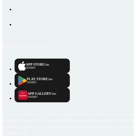
Emlakjet © 2006-2026
APP STORE
'dan
İNDİRİN
PLAY STORE
'dan
İNDİRİN
APP GALLERY
'den
İNDİRİN
Emlakjet.com internet sitesi ve Emlakjet mobil uygulamalarında kullanıcılar tarafından sağlana
ilan, bilgi, içerik ve görselin gerçekliği, orijinalliği, güvenilirliği ve doğruluğuna ilişkin soru
içerikleri giren kullanıcıya ait olup, Emlakjet'in bu hususlarla ilgili herhangi bir sorumluluğu
bulunmamaktadır.