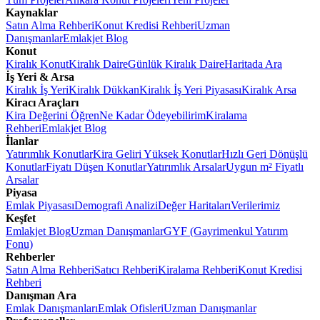
Kaynaklar
Satın Alma Rehberi
Konut Kredisi Rehberi
Uzman
Danışmanlar
Emlakjet Blog
Konut
Kiralık Konut
Kiralık Daire
Günlük Kiralık Daire
Haritada Ara
İş Yeri & Arsa
Kiralık İş Yeri
Kiralık Dükkan
Kiralık İş Yeri Piyasası
Kiralık Arsa
Kiracı Araçları
Kira Değerini Öğren
Ne Kadar Ödeyebilirim
Kiralama
Rehberi
Emlakjet Blog
İlanlar
Yatırımlık Konutlar
Kira Geliri Yüksek Konutlar
Hızlı Geri Dönüşlü
Konutlar
Fiyatı Düşen Konutlar
Yatırımlık Arsalar
Uygun m² Fiyatlı
Arsalar
Piyasa
Emlak Piyasası
Demografi Analizi
Değer Haritaları
Verilerimiz
Keşfet
Emlakjet Blog
Uzman Danışmanlar
GYF (Gayrimenkul Yatırım
Fonu)
Rehberler
Satın Alma Rehberi
Satıcı Rehberi
Kiralama Rehberi
Konut Kredisi
Rehberi
Danışman Ara
Emlak Danışmanları
Emlak Ofisleri
Uzman Danışmanlar