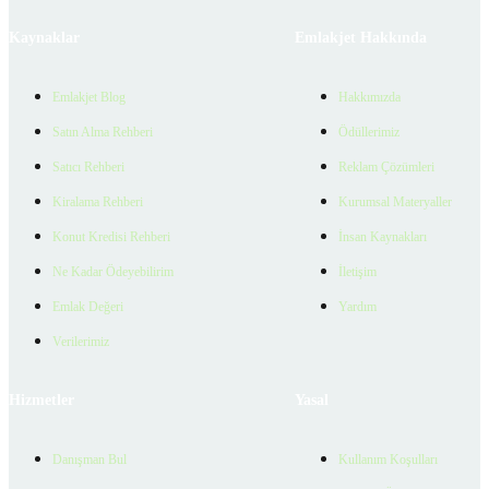
Kaynaklar
Emlakjet Hakkında
Emlakjet Blog
Hakkımızda
Satın Alma Rehberi
Ödüllerimiz
Satıcı Rehberi
Reklam Çözümleri
Kiralama Rehberi
Kurumsal Materyaller
Konut Kredisi Rehberi
İnsan Kaynakları
Ne Kadar Ödeyebilirim
İletişim
Emlak Değeri
Yardım
Verilerimiz
Hizmetler
Yasal
Danışman Bul
Kullanım Koşulları