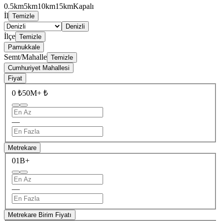
0.5km
5km
10km
15km
Kapalı
İl
Temizle
Denizli
İlçe
Temizle
Pamukkale
Semt/Mahalle
Temizle
Cumhuriyet Mahallesi
Fiyat
0 ₺
50M+ ₺
—
Metrekare
0
1B+
—
Metrekare Birim Fiyatı