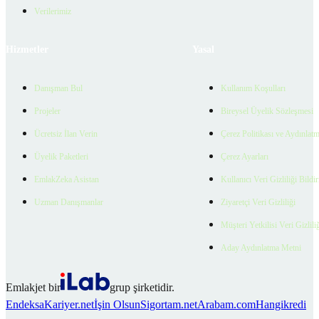
Verilerimiz
Hizmetler
Yasal
Danışman Bul
Kullanım Koşulları
Projeler
Bireysel Üyelik Sözleşmesi
Ücretsiz İlan Verin
Çerez Politikası ve Aydınlat
Üyelik Paketleri
Çerez Ayarları
EmlakZeka Asistan
Kullanıcı Veri Gizliliği Bildi
Uzman Danışmanlar
Ziyaretçi Veri Gizliliği
Müşteri Yetkilisi Veri Gizlili
Aday Aydınlatma Metni
Emlakjet bir
grup şirketidir.
Endeksa
Kariyer.net
İşin Olsun
Sigortam.net
Arabam.com
Hangikredi