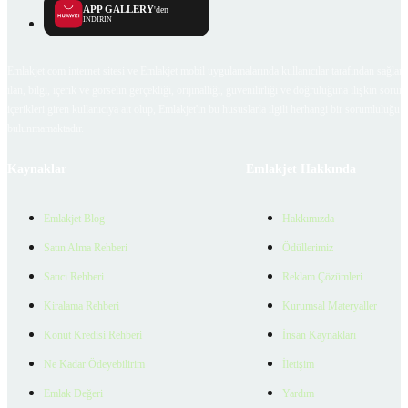
APP GALLERY
'den
İNDİRİN
Emlakjet.com internet sitesi ve Emlakjet mobil uygulamalarında kullanıcılar tarafından sağlana
ilan, bilgi, içerik ve görselin gerçekliği, orijinalliği, güvenilirliği ve doğruluğuna ilişkin soru
içerikleri giren kullanıcıya ait olup, Emlakjet'in bu hususlarla ilgili herhangi bir sorumluluğu
bulunmamaktadır.
Kaynaklar
Emlakjet Hakkında
Emlakjet Blog
Hakkımızda
Satın Alma Rehberi
Ödüllerimiz
Satıcı Rehberi
Reklam Çözümleri
Kiralama Rehberi
Kurumsal Materyaller
Konut Kredisi Rehberi
İnsan Kaynakları
Ne Kadar Ödeyebilirim
İletişim
Emlak Değeri
Yardım