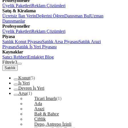
Profesyoneller
Üyelik Paketleri
Reklam Çözümleri
Satış & Kiralama
Ücretsiz İlan Verin
Değerini Öğren
Danışman Bul
Uzman
Danışmanlar
Profesyoneller
Üyelik Paketleri
Reklam Çözümleri
Piyasa
Satılık Konut Piyasası
Satılık Arsa Piyasası
Satılık Arazi
Piyasası
Satılık İş Yeri Piyasası
Kaynaklar
Satıcı Rehberi
Emlakjet Blog
Filtrele
3
Satılık
Konut
(5)
İş Yeri
Devren İş Yeri
Arsa
(1)
Ticari İmarlı
(1)
Ada
Arazi
Bağ & Bahçe
Çiftlik
Depo, Antrepo İzinli