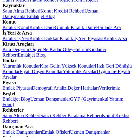
Kaynaklar
Satın Alma Rehberi
Konut Kredisi Rehberi
Uzman
Danışmanlar
Emlakjet Blog
Konut
Kiralık Konut
Kiralık Daire
Günlük Kiralık Daire
Haritada Ara
İş Yeri & Arsa
Kiralık İş Yeri
Kiralık Dükkan
Kiralık İş Yeri Piyasası
Kiralık Arsa
Kiracı Araçları
Kira Değerini Öğren
Ne Kadar Ödeyebilirim
Kiralama
Rehberi
Emlakjet Blog
İlanlar
Yatırımlık Konutlar
Kira Geliri Yüksek Konutlar
Hızlı Geri Dönüşlü
Konutlar
Fiyatı Düşen Konutlar
Yatırımlık Arsalar
Uygun m² Fiyatlı
Arsalar
Piyasa
Emlak Piyasası
Demografi Analizi
Değer Haritaları
Verilerimiz
Keşfet
Emlakjet Blog
Uzman Danışmanlar
GYF (Gayrimenkul Yatırım
Fonu)
Rehberler
Satın Alma Rehberi
Satıcı Rehberi
Kiralama Rehberi
Konut Kredisi
Rehberi
Danışman Ara
Emlak Danışmanları
Emlak Ofisleri
Uzman Danışmanlar