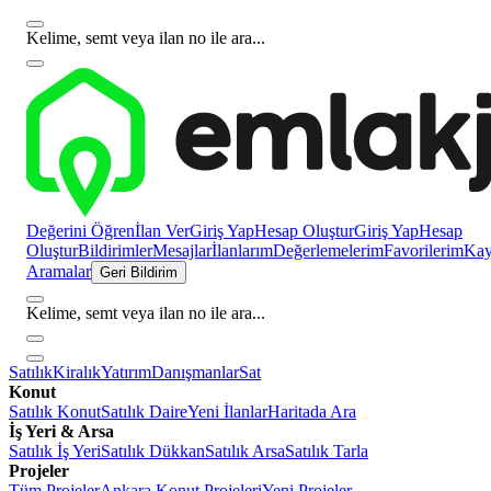
Kelime, semt veya ilan no ile ara...
Değerini Öğren
İlan Ver
Giriş Yap
Hesap Oluştur
Giriş Yap
Hesap
Oluştur
Bildirimler
Mesajlar
İlanlarım
Değerlemelerim
Favorilerim
Kayı
Aramalar
Geri Bildirim
Kelime, semt veya ilan no ile ara...
Satılık
Kiralık
Yatırım
Danışmanlar
Sat
Konut
Satılık Konut
Satılık Daire
Yeni İlanlar
Haritada Ara
İş Yeri & Arsa
Satılık İş Yeri
Satılık Dükkan
Satılık Arsa
Satılık Tarla
Projeler
Tüm Projeler
Ankara Konut Projeleri
Yeni Projeler