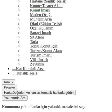
Hastane (Sağlık Tesisi)
Konut+Ticaret Alanı
Konut İmarlı
Maden Ocağı
Muhtelif Arsa
Okul (Eğitim Tesisi)
Özel Kullanım
Sanayi İmarlı
Sit Alanı
Tarla
Toplu Konut İçin
Turizm/Konut Alanı
Turizm İmarlı
Villa İmarlı
Zeytinlik
Kat Karşılığı Arsa
Turistik Tesis
Kiralık
Projeler
Harita
Değerleri ve ilanları tematik haritada görün
Yakınımda Ara
Konumuna yakın ilanlar için yakınlık mesafesini seç.