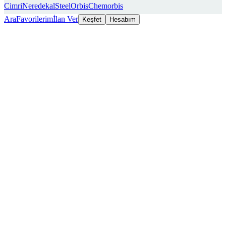
Cimri
Neredekal
SteelOrbis
Chemorbis
Ara
Favorilerim
İlan Ver
Keşfet
Hesabım