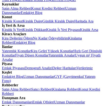
Kaynaklar
Satın Alma Rehberi
Konut Kredisi Rehberi
Uzman
Danışmanlar
Emlakjet Blog
Konut
Kiralık Konut
Kiralık Daire
Günlük Kiralık Daire
Haritada Ara
İş Yeri & Arsa
Kiralık İş Yeri
Kiralık Dükkan
Kiralık İş Yeri Piyasası
Kiralık Arsa
Kiracı Araçları
Kira Değerini Öğren
Ne Kadar Ödeyebilirim
Kiralama
Rehberi
Emlakjet Blog
İlanlar
Yatırımlık Konutlar
Kira Geliri Yüksek Konutlar
Hızlı Geri Dönüşlü
Konutlar
Fiyatı Düşen Konutlar
Yatırımlık Arsalar
Uygun m² Fiyatlı
Arsalar
Piyasa
Emlak Piyasası
Demografi Analizi
Değer Haritaları
Verilerimiz
Keşfet
Emlakjet Blog
Uzman Danışmanlar
GYF (Gayrimenkul Yatırım
Fonu)
Rehberler
Satın Alma Rehberi
Satıcı Rehberi
Kiralama Rehberi
Konut Kredisi
Rehberi
Danışman Ara
Emlak Danışmanları
Emlak Ofisleri
Uzman Danışmanlar