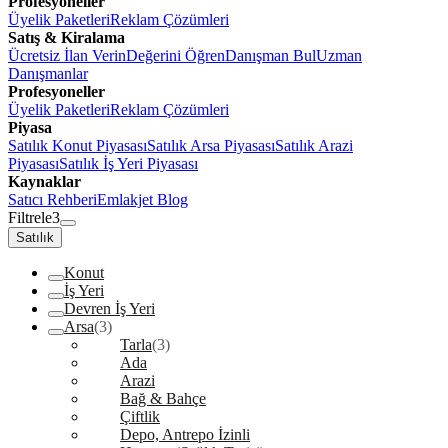
Profesyoneller
Üyelik Paketleri
Reklam Çözümleri
Satış & Kiralama
Ücretsiz İlan Verin
Değerini Öğren
Danışman Bul
Uzman
Danışmanlar
Profesyoneller
Üyelik Paketleri
Reklam Çözümleri
Piyasa
Satılık Konut Piyasası
Satılık Arsa Piyasası
Satılık Arazi
Piyasası
Satılık İş Yeri Piyasası
Kaynaklar
Satıcı Rehberi
Emlakjet Blog
Filtrele
3
Satılık
Konut
İş Yeri
Devren İş Yeri
Arsa
(3)
Tarla
(3)
Ada
Arazi
Bağ & Bahçe
Çiftlik
Depo, Antrepo İzinli