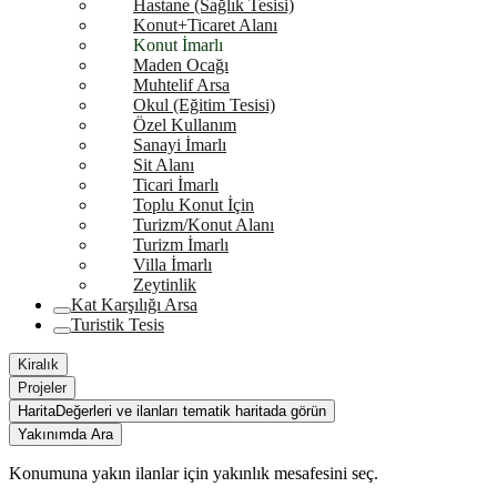
Hastane (Sağlık Tesisi)
Konut+Ticaret Alanı
Konut İmarlı
Maden Ocağı
Muhtelif Arsa
Okul (Eğitim Tesisi)
Özel Kullanım
Sanayi İmarlı
Sit Alanı
Ticari İmarlı
Toplu Konut İçin
Turizm/Konut Alanı
Turizm İmarlı
Villa İmarlı
Zeytinlik
Kat Karşılığı Arsa
Turistik Tesis
Kiralık
Projeler
Harita
Değerleri ve ilanları tematik haritada görün
Yakınımda Ara
Konumuna yakın ilanlar için yakınlık mesafesini seç.