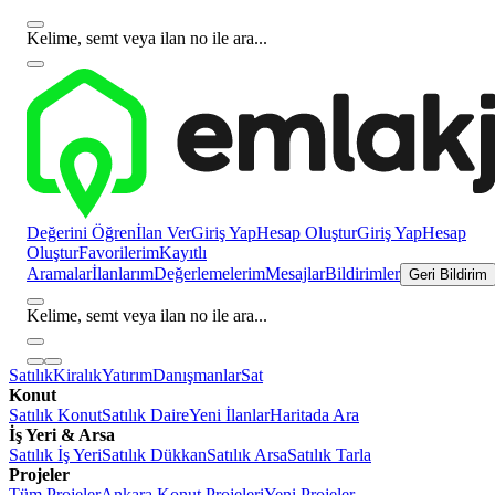
Kelime, semt veya ilan no ile ara...
Değerini Öğren
İlan Ver
Giriş Yap
Hesap Oluştur
Giriş Yap
Hesap
Oluştur
Favorilerim
Kayıtlı
Aramalar
İlanlarım
Değerlemelerim
Mesajlar
Bildirimler
Geri Bildirim
Kelime, semt veya ilan no ile ara...
Satılık
Kiralık
Yatırım
Danışmanlar
Sat
Konut
Satılık Konut
Satılık Daire
Yeni İlanlar
Haritada Ara
İş Yeri & Arsa
Satılık İş Yeri
Satılık Dükkan
Satılık Arsa
Satılık Tarla
Projeler
Tüm Projeler
Ankara Konut Projeleri
Yeni Projeler