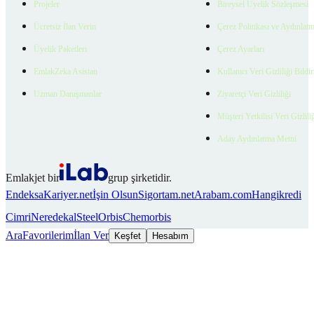
Projeler
Bireysel Üyelik Sözleşmesi
Ücretsiz İlan Verin
Çerez Politikası ve Aydınlat
Üyelik Paketleri
Çerez Ayarları
EmlakZeka Asistan
Kullanıcı Veri Gizliliği Bildi
Uzman Danışmanlar
Ziyaretçi Veri Gizliliği
Müşteri Yetkilisi Veri Gizlili
Aday Aydınlatma Metni
Emlakjet bir
grup şirketidir.
Endeksa
Kariyer.net
İşin Olsun
Sigortam.net
Arabam.com
Hangikredi
Cimri
Neredekal
SteelOrbis
Chemorbis
Ara
Favorilerim
İlan Ver
Keşfet
Hesabım