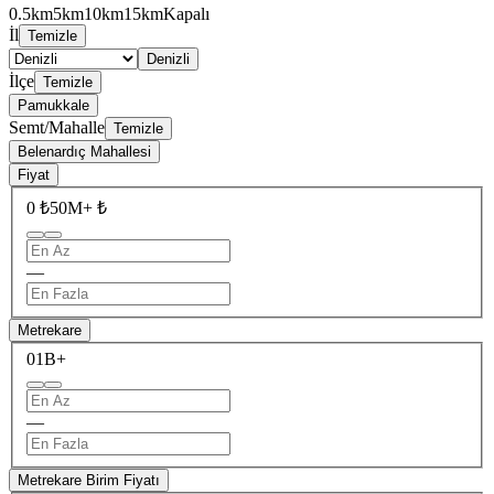
0.5km
5km
10km
15km
Kapalı
İl
Temizle
Denizli
İlçe
Temizle
Pamukkale
Semt/Mahalle
Temizle
Belenardıç Mahallesi
Fiyat
0 ₺
50M+ ₺
—
Metrekare
0
1B+
—
Metrekare Birim Fiyatı