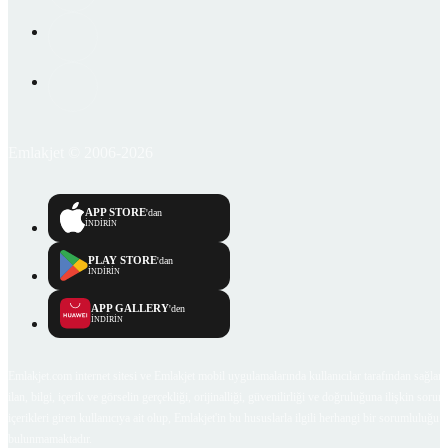
Emlakjet © 2006-2026
APP STORE
'dan
İNDİRİN
PLAY STORE
'dan
İNDİRİN
APP GALLERY
'den
İNDİRİN
Emlakjet.com internet sitesi ve Emlakjet mobil uygulamalarında kullanıcılar tarafından sağlana
ilan, bilgi, içerik ve görselin gerçekliği, orijinalliği, güvenilirliği ve doğruluğuna ilişkin soru
içerikleri giren kullanıcıya ait olup, Emlakjet'in bu hususlarla ilgili herhangi bir sorumluluğu
bulunmamaktadır.