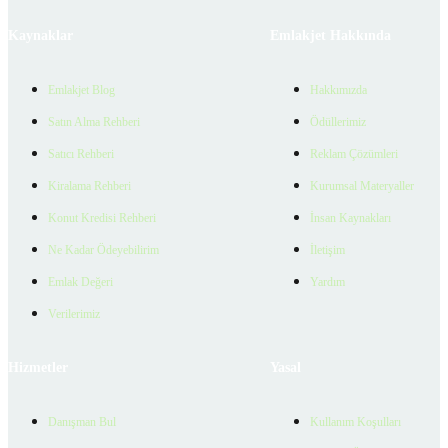
Kaynaklar
Emlakjet Hakkında
Emlakjet Blog
Hakkımızda
Satın Alma Rehberi
Ödüllerimiz
Satıcı Rehberi
Reklam Çözümleri
Kiralama Rehberi
Kurumsal Materyaller
Konut Kredisi Rehberi
İnsan Kaynakları
Ne Kadar Ödeyebilirim
İletişim
Emlak Değeri
Yardım
Verilerimiz
Hizmetler
Yasal
Danışman Bul
Kullanım Koşulları