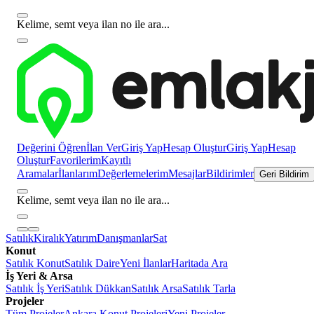
Kelime, semt veya ilan no ile ara...
Değerini Öğren
İlan Ver
Giriş Yap
Hesap Oluştur
Giriş Yap
Hesap
Oluştur
Favorilerim
Kayıtlı
Aramalar
İlanlarım
Değerlemelerim
Mesajlar
Bildirimler
Geri Bildirim
Kelime, semt veya ilan no ile ara...
Satılık
Kiralık
Yatırım
Danışmanlar
Sat
Konut
Satılık Konut
Satılık Daire
Yeni İlanlar
Haritada Ara
İş Yeri & Arsa
Satılık İş Yeri
Satılık Dükkan
Satılık Arsa
Satılık Tarla
Projeler
Tüm Projeler
Ankara Konut Projeleri
Yeni Projeler