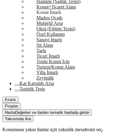
Hastane (Sağlık Tesisi)
Konut+Ticaret Alanı
Konut İmarlı
Maden Ocağı
Muhtelif Arsa
Okul (Eğitim Tesisi)
Özel Kullanım
Sanayi İmarlı
Sit Alanı
Tarla
Ticari İmarlı
Toplu Konut İçin
Turizm/Konut Alanı
Villa İmarlı
Zeytinlik
Kat Karşılığı Arsa
Turistik Tesis
Kiralık
Projeler
Harita
Değerleri ve ilanları tematik haritada görün
Yakınımda Ara
Konumuna yakın ilanlar için yakınlık mesafesini seç.