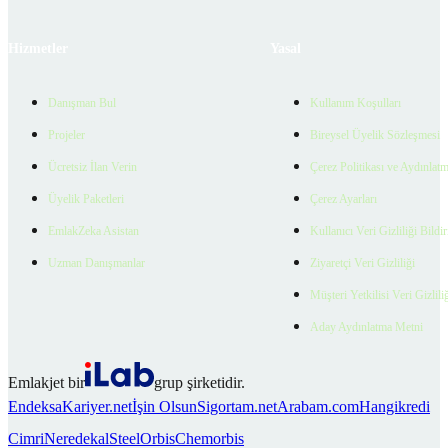
Hizmetler
Yasal
Danışman Bul
Kullanım Koşulları
Projeler
Bireysel Üyelik Sözleşmesi
Ücretsiz İlan Verin
Çerez Politikası ve Aydınlat
Üyelik Paketleri
Çerez Ayarları
EmlakZeka Asistan
Kullanıcı Veri Gizliliği Bildi
Uzman Danışmanlar
Ziyaretçi Veri Gizliliği
Müşteri Yetkilisi Veri Gizlili
Aday Aydınlatma Metni
Emlakjet bir
grup şirketidir.
Endeksa
Kariyer.net
İşin Olsun
Sigortam.net
Arabam.com
Hangikredi
Cimri
Neredekal
SteelOrbis
Chemorbis