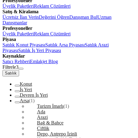
Profesyoneller
Üyelik Paketleri
Reklam Çözümleri
Satış & Kiralama
Ücretsiz İlan Verin
Değerini Öğren
Danışman Bul
Uzman
Danışmanlar
Profesyoneller
Üyelik Paketleri
Reklam Çözümleri
Piyasa
Satılık Konut Piyasası
Satılık Arsa Piyasası
Satılık Arazi
Piyasası
Satılık İş Yeri Piyasası
Kaynaklar
Satıcı Rehberi
Emlakjet Blog
Filtrele
3
Satılık
Konut
İş Yeri
Devren İş Yeri
Arsa
(1)
Turizm İmarlı
(1)
Ada
Arazi
Bağ & Bahçe
Çiftlik
Depo, Antrepo İzinli