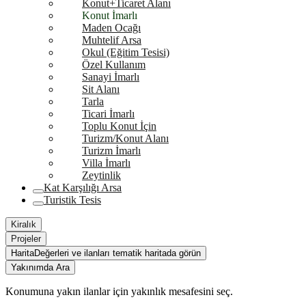
Konut+Ticaret Alanı
Konut İmarlı
Maden Ocağı
Muhtelif Arsa
Okul (Eğitim Tesisi)
Özel Kullanım
Sanayi İmarlı
Sit Alanı
Tarla
Ticari İmarlı
Toplu Konut İçin
Turizm/Konut Alanı
Turizm İmarlı
Villa İmarlı
Zeytinlik
Kat Karşılığı Arsa
Turistik Tesis
Kiralık
Projeler
Harita
Değerleri ve ilanları tematik haritada görün
Yakınımda Ara
Konumuna yakın ilanlar için yakınlık mesafesini seç.