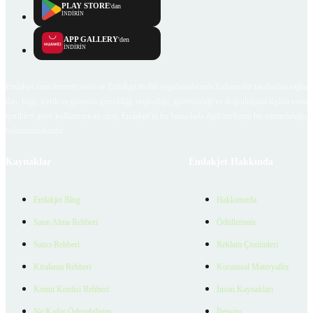
PLAY STORE
'dan
İNDİRİN
APP GALLERY
'den
İNDİRİN
Emlakjet.com internet sitesi ve Emlakjet mobil uygulamalarında kullanıcılar tarafından sağlana
ilan, bilgi, içerik ve görselin gerçekliği, orijinalliği, güvenilirliği ve doğruluğuna ilişkin soru
içerikleri giren kullanıcıya ait olup, Emlakjet'in bu hususlarla ilgili herhangi bir sorumluluğu
bulunmamaktadır.
Kaynaklar
Emlakjet Hakkında
Emlakjet Blog
Hakkımızda
Satın Alma Rehberi
Ödüllerimiz
Satıcı Rehberi
Reklam Çözümleri
Kiralama Rehberi
Kurumsal Materyaller
Konut Kredisi Rehberi
İnsan Kaynakları
Ne Kadar Ödeyebilirim
İletişim