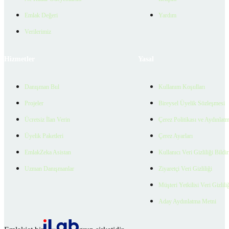
Emlak Değeri
Yardım
Verilerimiz
Hizmetler
Yasal
Danışman Bul
Kullanım Koşulları
Projeler
Bireysel Üyelik Sözleşmesi
Ücretsiz İlan Verin
Çerez Politikası ve Aydınlat
Üyelik Paketleri
Çerez Ayarları
EmlakZeka Asistan
Kullanıcı Veri Gizliliği Bildi
Uzman Danışmanlar
Ziyaretçi Veri Gizliliği
Müşteri Yetkilisi Veri Gizlili
Aday Aydınlatma Metni