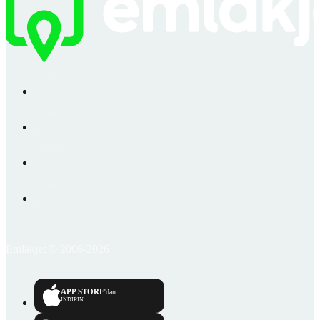
Emlakjet © 2006-2026
APP STORE
'dan
İNDİRİN