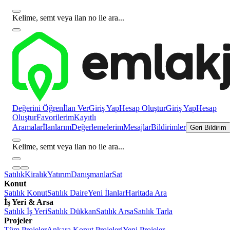
Kelime, semt veya ilan no ile ara...
Değerini Öğren
İlan Ver
Giriş Yap
Hesap Oluştur
Giriş Yap
Hesap
Oluştur
Favorilerim
Kayıtlı
Aramalar
İlanlarım
Değerlemelerim
Mesajlar
Bildirimler
Geri Bildirim
Kelime, semt veya ilan no ile ara...
Satılık
Kiralık
Yatırım
Danışmanlar
Sat
Konut
Satılık Konut
Satılık Daire
Yeni İlanlar
Haritada Ara
İş Yeri & Arsa
Satılık İş Yeri
Satılık Dükkan
Satılık Arsa
Satılık Tarla
Projeler
Tüm Projeler
Ankara Konut Projeleri
Yeni Projeler