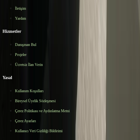
İletişim
Yardım
Hizmetler
Danışman Bul
Projeler
Ücretsiz İlan Verin
Yasal
Kullanım Koşulları
Bireysel Üyelik Sözleşmesi
Çerez Politikası ve Aydınlatma Metni
Çerez Ayarları
Kullanıcı Veri Gizliliği Bildirimi