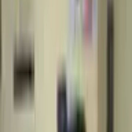
Paylaş
Topaloğlu Emlak
İstanbul / Sarıyer
Ana Sayfa
Emlak Ofisleri
İstanbul Emlak Ofisleri
İstanbul Sarıyer Emlak Ofisleri
Sarıyer Ferahevler Mahallesi Emlak Ofisleri
Topaloğlu Emlak
17. YIL