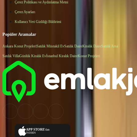
Çerez Politikası ve Aydınlatma Metni
Çerez Ayarları
Kullanıcı Veri Gizliliği Bildirimi
Popüler Aramalar
Ankara Konut Projeleri
Satılık Müstakil Ev
Satılık Daire
Kiralık Daire
Satılık Arsa
Satılık Villa
Günlük Kiralık Ev
İstanbul Kiralık Daire
Konut Projeleri
APP STORE
'dan
İNDİRİN