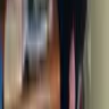
Mahallede 2+1 Kombili Daire
İstanbul, Sarıyer
2+1
·
95 m²
·
4. Kat
·
23.01.2026
50.000 ₺
Hemen Ara
Sarıyer İstinye Boğaziçi Sitesinde Kiralık 3+1
Kombili
İstanbul, Sarıyer
3+1
·
118 m²
·
1. Kat
·
19.11.2025
65.000 ₺
Hemen Ara
Danışmanlar