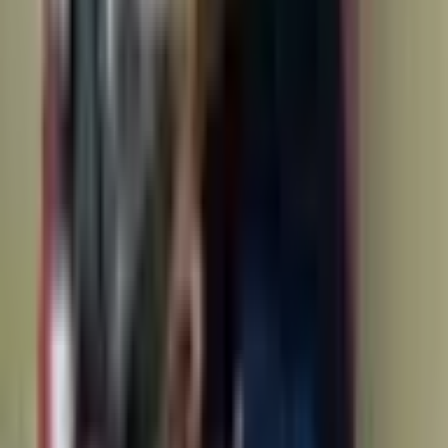
İstanbul, Sarıyer
3+1
·
150 m²
·
4. Kat
·
07.07.2026
75.000 ₺
Hemen Ara
İstinyepark 'a Yakın Güvenlikli Site İçinde Teraslı
3+1 Dubleks
İstanbul, Sarıyer
3+1
·
150 m²
·
4. Kat
·
06.07.2026
70.000 ₺
Hemen Ara
İstinye Koyu Manzaralı Sahile 2 Adım Aydınlık 1+1
Kombili Daire