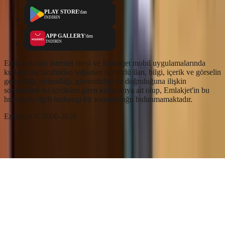
PLAY STORE
'dan
İNDİRİN
APP GALLERY
'den
İNDİRİN
Emlakjet.com internet sitesi ve Emlakjet mobil uygulamalarında
kullanıcılar tarafından sağlanan her türlü ilan, bilgi, içerik ve görselin
gerçekliği, orijinalliği, güvenilirliği ve doğruluğuna ilişkin
sorumluluk bu içerikleri giren kullanıcıya ait olup, Emlakjet'in bu
hususlarla ilgili herhangi bir sorumluluğu bulunmamaktadır.
Emlakjet © 2006-2026
Ara
Favorilerim
İlan Ver
Keşfet
Hesabım