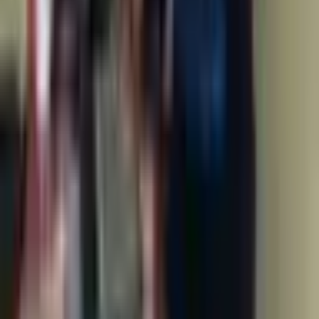
İstanbul, Sarıyer
1+1
·
75 m²
·
2. Kat
·
22.05.2026
47.000 ₺
Hemen Ara
İstinye Boğaziçi C Bloklarında Teraslı Bakımlı Çatı
Dubleks
İstanbul, Sarıyer
3+1
·
150 m²
·
4. Kat
·
30.04.2026
70.000 ₺
Hemen Ara
İstinye 'de İstinye Parka Yakın Ulaşımı Kolay