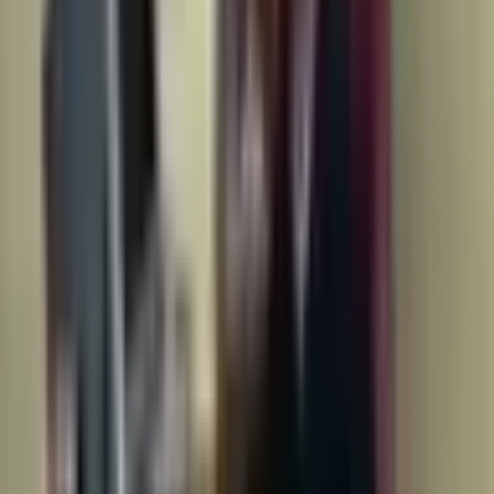
İstanbul, Sarıyer
1+1
·
65 m²
·
Yüksek giriş
·
04.08.2026
55.000 ₺
Hemen Ara
Bahçeköy Entel Yeşil Vadi Sitesinde 4+1 Çatı
Dubleks Daire
İstanbul, Sarıyer
4+1
·
170 m²
·
4. Kat
·
17.07.2026
65.000 ₺
Hemen Ara
İstinye Boğaziçi Sitesi 3+1 Teraslı Çatı Dubleks Daire