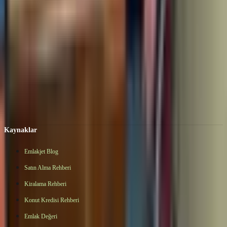
Ozan Topaloğlu
Gayrimenkul Danışmanı
Dil
Türkçe
Aktif İlan
10
WhatsApp
Hemen Ara
Ofisimiz
BALABANDERE CAD. SABIR SK No:54 B İSTİNYE
SARIYER İSTANBUL
Topaloğlu Emlak
WhatsApp
Hemen Ara
Kaynaklar
Emlakjet Blog
Satın Alma Rehberi
Kiralama Rehberi
Konut Kredisi Rehberi
Emlak Değeri