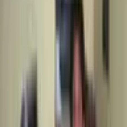
Topaloğlu Emlak
İstanbul / Sarıyer
WhatsApp
Hemen Ara
Dil
:
Türkçe
İlan Sayısı
:
10
Ort. Pazarlama Süresi
:
91 Gün
Ort. Satış Fiyatı
:
12.000.000 ₺
Son 3 Aylık İşlem Sayısı
:
12
Tüm İlanlar
10
Filtrele
Kiralık Daire
(
9
)
Satılık Daire
(
1
)
Önerilen
YENİ
Daruşafaka 'da Otoparklı Asansörlü Sitede 3+1
Kombili 2.kat