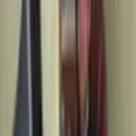
İstanbul, Sarıyer
3+1
·
100 m²
·
2. Kat
·
06.08.2026
65.000 ₺
Hemen Ara
İstinye Boğaziçi Sitesi'nde 3+1 Kombili Çatı Dubleks
Özel Daire
İstanbul, Sarıyer
3+1
·
150 m²
·
4. Kat
·
05.08.2026
15.000.000 ₺
Hemen Ara
İstinye Boğaziçi Sitesi Özel Yapım Balkonlu Full
Mobilyalı Daire