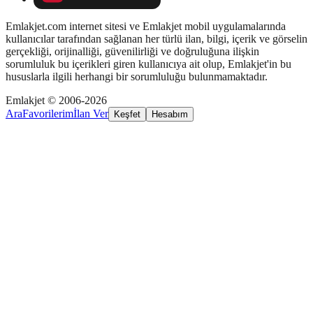
Emlakjet.com internet sitesi ve Emlakjet mobil uygulamalarında
kullanıcılar tarafından sağlanan her türlü ilan, bilgi, içerik ve görselin
gerçekliği, orijinalliği, güvenilirliği ve doğruluğuna ilişkin
sorumluluk bu içerikleri giren kullanıcıya ait olup, Emlakjet'in bu
hususlarla ilgili herhangi bir sorumluluğu bulunmamaktadır.
Emlakjet © 2006-2026
Ara
Favorilerim
İlan Ver
Keşfet
Hesabım