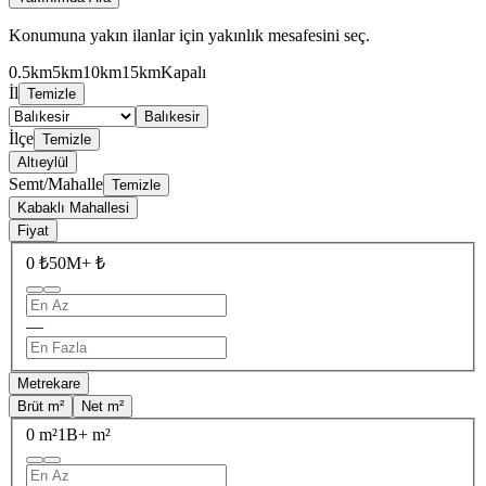
Konumuna yakın ilanlar için yakınlık mesafesini seç.
0.5km
5km
10km
15km
Kapalı
İl
Temizle
Balıkesir
İlçe
Temizle
Altıeylül
Semt/Mahalle
Temizle
Kabaklı Mahallesi
Fiyat
0 ₺
50M+ ₺
—
Metrekare
Brüt m²
Net m²
0 m²
1B+ m²