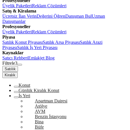
Profesyoneller
Üyelik Paketleri
Reklam Çözümleri
Satış & Kiralama
Ücretsiz İlan Verin
Değerini Öğren
Danışman Bul
Uzman
Danışmanlar
Profesyoneller
Üyelik Paketleri
Reklam Çözümleri
Piyasa
Satılık Konut Piyasası
Satılık Arsa Piyasası
Satılık Arazi
Piyasası
Satılık İş Yeri Piyasası
Kaynaklar
Satıcı Rehberi
Emlakjet Blog
Filtrele
3
Satılık
Kiralık
Konut
Günlük Kiralık Konut
İş Yeri
Apartman Dairesi
Atölye
AVM
Benzin İstasyonu
Bina
Büfe