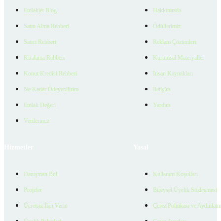
Emlakjet Blog
Hakkımızda
Satın Alma Rehberi
Ödüllerimiz
Satıcı Rehberi
Reklam Çözümleri
Kiralama Rehberi
Kurumsal Materyaller
Konut Kredisi Rehberi
İnsan Kaynakları
Ne Kadar Ödeyebilirim
İletişim
Emlak Değeri
Yardım
Verilerimiz
Hizmetler
Yasal
Danışman Bul
Kullanım Koşulları
Projeler
Bireysel Üyelik Sözleşmesi
Ücretsiz İlan Verin
Çerez Politikası ve Aydınlat