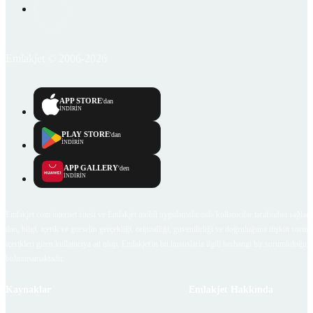
Emlakjet © 2006-2026
APP STORE
'dan
İNDİRİN
PLAY STORE
'dan
İNDİRİN
APP GALLERY
'den
İNDİRİN
Emlakjet.com internet sitesi ve Emlakjet mobil uygulamalarında kullanıcılar tarafından sağlana
ilan, bilgi, içerik ve görselin gerçekliği, orijinalliği, güvenilirliği ve doğruluğuna ilişkin soru
içerikleri giren kullanıcıya ait olup, Emlakjet'in bu hususlarla ilgili herhangi bir sorumluluğu
bulunmamaktadır.
Kaynaklar
Emlakjet Hakkında