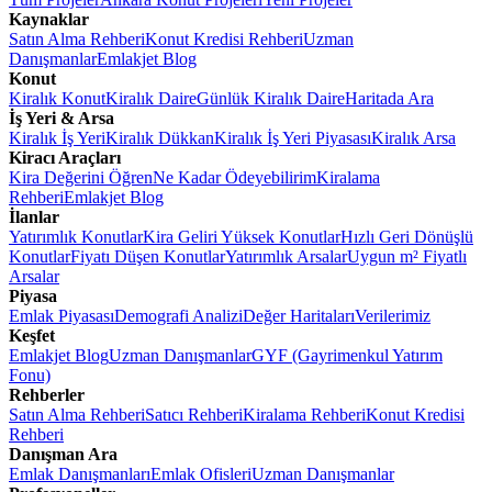
Kaynaklar
Satın Alma Rehberi
Konut Kredisi Rehberi
Uzman
Danışmanlar
Emlakjet Blog
Konut
Kiralık Konut
Kiralık Daire
Günlük Kiralık Daire
Haritada Ara
İş Yeri & Arsa
Kiralık İş Yeri
Kiralık Dükkan
Kiralık İş Yeri Piyasası
Kiralık Arsa
Kiracı Araçları
Kira Değerini Öğren
Ne Kadar Ödeyebilirim
Kiralama
Rehberi
Emlakjet Blog
İlanlar
Yatırımlık Konutlar
Kira Geliri Yüksek Konutlar
Hızlı Geri Dönüşlü
Konutlar
Fiyatı Düşen Konutlar
Yatırımlık Arsalar
Uygun m² Fiyatlı
Arsalar
Piyasa
Emlak Piyasası
Demografi Analizi
Değer Haritaları
Verilerimiz
Keşfet
Emlakjet Blog
Uzman Danışmanlar
GYF (Gayrimenkul Yatırım
Fonu)
Rehberler
Satın Alma Rehberi
Satıcı Rehberi
Kiralama Rehberi
Konut Kredisi
Rehberi
Danışman Ara
Emlak Danışmanları
Emlak Ofisleri
Uzman Danışmanlar