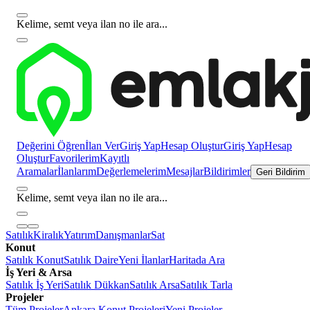
Kelime, semt veya ilan no ile ara...
Değerini Öğren
İlan Ver
Giriş Yap
Hesap Oluştur
Giriş Yap
Hesap
Oluştur
Favorilerim
Kayıtlı
Aramalar
İlanlarım
Değerlemelerim
Mesajlar
Bildirimler
Geri Bildirim
Kelime, semt veya ilan no ile ara...
Satılık
Kiralık
Yatırım
Danışmanlar
Sat
Konut
Satılık Konut
Satılık Daire
Yeni İlanlar
Haritada Ara
İş Yeri & Arsa
Satılık İş Yeri
Satılık Dükkan
Satılık Arsa
Satılık Tarla
Projeler
Tüm Projeler
Ankara Konut Projeleri
Yeni Projeler