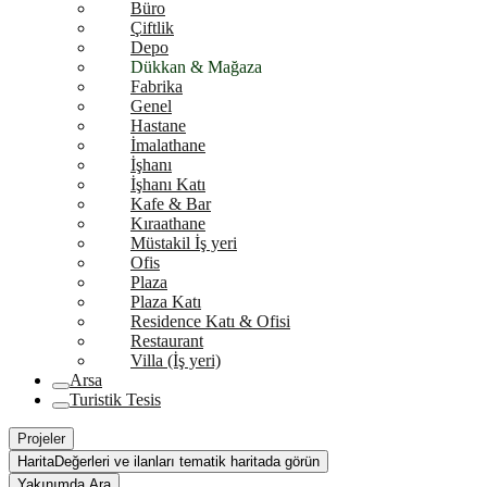
Büro
Çiftlik
Depo
Dükkan & Mağaza
Fabrika
Genel
Hastane
İmalathane
İşhanı
İşhanı Katı
Kafe & Bar
Kıraathane
Müstakil İş yeri
Ofis
Plaza
Plaza Katı
Residence Katı & Ofisi
Restaurant
Villa (İş yeri)
Arsa
Turistik Tesis
Projeler
Harita
Değerleri ve ilanları tematik haritada görün
Yakınımda Ara