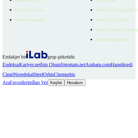
Üyelik Paketleri
Çerez Ayarları
EmlakZeka Asistan
Kullanıcı Veri Gizliliği Bildi
Uzman Danışmanlar
Ziyaretçi Veri Gizliliği
Müşteri Yetkilisi Veri Gizlili
Aday Aydınlatma Metni
Emlakjet bir
grup şirketidir.
Endeksa
Kariyer.net
İşin Olsun
Sigortam.net
Arabam.com
Hangikredi
Cimri
Neredekal
SteelOrbis
Chemorbis
Ara
Favorilerim
İlan Ver
Keşfet
Hesabım