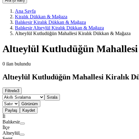
Ara (0 ilan)
Ana Sayfa
Kiralık Dükkan & Mağaza
Balıkesir Kiralık Dükkan & Mağaza
Balıkesir Altıeylül Kiralık Dükkan & Mağaza
Altıeylül Kutludüğün Mahallesi Kiralık Dükkan & Mağaza
Altıeylül Kutludüğün Mahalles
0
ilan bulundu
Altıeylül Kutludüğün Mahallesi Kiralık 
Filtrele
3
Sırala
Görünüm
Paylaş
Kaydet
İl
Balıkesir
İlçe
Altıeylül
Semt