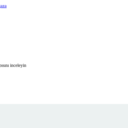
ğaza
ısını inceleyin