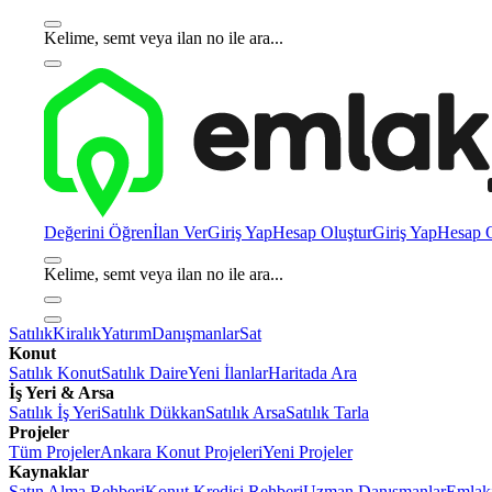
Kelime, semt veya ilan no ile ara...
Değerini Öğren
İlan Ver
Giriş Yap
Hesap Oluştur
Giriş Yap
Hesap O
Kelime, semt veya ilan no ile ara...
Satılık
Kiralık
Yatırım
Danışmanlar
Sat
Konut
Satılık Konut
Satılık Daire
Yeni İlanlar
Haritada Ara
İş Yeri & Arsa
Satılık İş Yeri
Satılık Dükkan
Satılık Arsa
Satılık Tarla
Projeler
Tüm Projeler
Ankara Konut Projeleri
Yeni Projeler
Kaynaklar
Satın Alma Rehberi
Konut Kredisi Rehberi
Uzman Danışmanlar
Emlakj