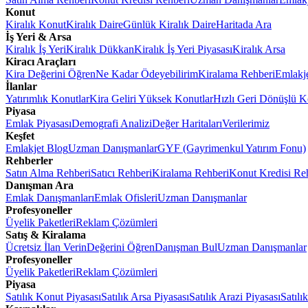
Konut
Kiralık Konut
Kiralık Daire
Günlük Kiralık Daire
Haritada Ara
İş Yeri & Arsa
Kiralık İş Yeri
Kiralık Dükkan
Kiralık İş Yeri Piyasası
Kiralık Arsa
Kiracı Araçları
Kira Değerini Öğren
Ne Kadar Ödeyebilirim
Kiralama Rehberi
Emlakj
İlanlar
Yatırımlık Konutlar
Kira Geliri Yüksek Konutlar
Hızlı Geri Dönüşlü K
Piyasa
Emlak Piyasası
Demografi Analizi
Değer Haritaları
Verilerimiz
Keşfet
Emlakjet Blog
Uzman Danışmanlar
GYF (Gayrimenkul Yatırım Fonu)
Rehberler
Satın Alma Rehberi
Satıcı Rehberi
Kiralama Rehberi
Konut Kredisi Re
Danışman Ara
Emlak Danışmanları
Emlak Ofisleri
Uzman Danışmanlar
Profesyoneller
Üyelik Paketleri
Reklam Çözümleri
Satış & Kiralama
Ücretsiz İlan Verin
Değerini Öğren
Danışman Bul
Uzman Danışmanlar
Profesyoneller
Üyelik Paketleri
Reklam Çözümleri
Piyasa
Satılık Konut Piyasası
Satılık Arsa Piyasası
Satılık Arazi Piyasası
Satılı