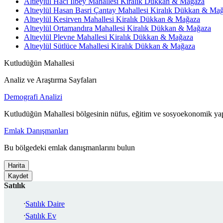
Altıeylül Hacı İlbey Mahallesi Kiralık Dükkan & Mağaza
Altıeylül Hasan Basri Çantay Mahallesi Kiralık Dükkan & Ma
Altıeylül Kesirven Mahallesi Kiralık Dükkan & Mağaza
Altıeylül Ortamandıra Mahallesi Kiralık Dükkan & Mağaza
Altıeylül Plevne Mahallesi Kiralık Dükkan & Mağaza
Altıeylül Sütlüce Mahallesi Kiralık Dükkan & Mağaza
Kutludüğün Mahallesi
Analiz ve Araştırma Sayfaları
Demografi Analizi
Kutludüğün Mahallesi bölgesinin nüfus, eğitim ve sosyoekonomik yap
Emlak Danışmanları
Bu bölgedeki emlak danışmanlarını bulun
Harita
Kaydet
Satılık
Satılık Daire
Satılık Ev