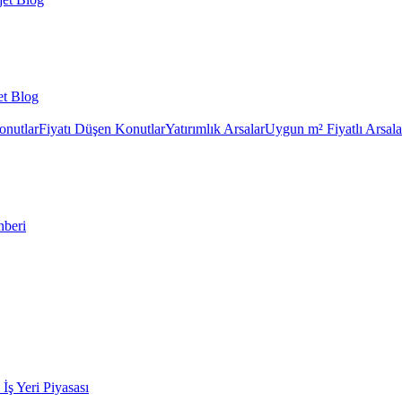
et Blog
onutlar
Fiyatı Düşen Konutlar
Yatırımlık Arsalar
Uygun m² Fiyatlı Arsala
hberi
k İş Yeri Piyasası