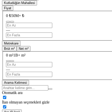
Kutludüğün Mahallesi
Fiyat
0 ₺
50M+ ₺
—
Metrekare
Brüt m²
Net m²
0 m²
1B+ m²
—
Arama Kelimesi
Otomatik ara
İlan olmayan seçenekleri gizle