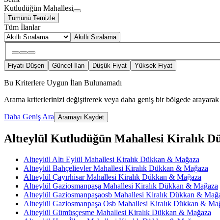
Kutludüğün Mahallesi
Tümünü Temizle
Tüm İlanlar
Akıllı Sıralama
Fiyatı Düşen
Güncel İlan
Düşük Fiyat
Yüksek Fiyat
Bu Kriterlere Uygun İlan Bulunamadı
Arama kriterlerinizi değiştirerek veya daha geniş bir bölgede arayarak 
Daha Geniş Ara
Aramayı Kaydet
Altıeylül Kutludüğün Mahallesi Kiralık Dü
Altıeylül Altı Eylül Mahallesi Kiralık Dükkan & Mağaza
Altıeylül Bahçelievler Mahallesi Kiralık Dükkan & Mağaza
Altıeylül Çayırhisar Mahallesi Kiralık Dükkan & Mağaza
Altıeylül Gaziosmanpaşa Mahallesi Kiralık Dükkan & Mağaza
Altıeylül Gaziosmanpaşaosb Mahallesi Kiralık Dükkan & Mağ
Altıeylül Gaziosmanpaşa Osb Mahallesi Kiralık Dükkan & Ma
Altıeylül Gümüsçesme Mahallesi Kiralık Dükkan & Mağaza