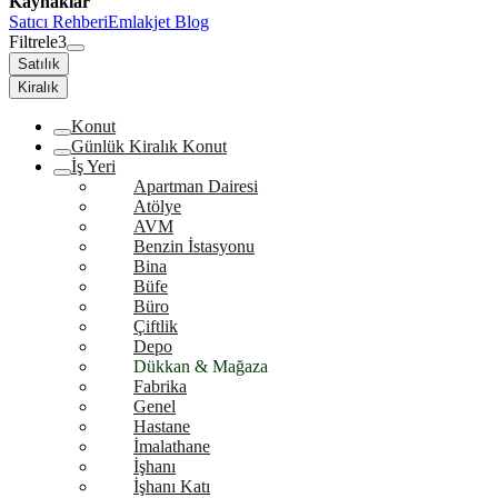
Kaynaklar
Satıcı Rehberi
Emlakjet Blog
Filtrele
3
Satılık
Kiralık
Konut
Günlük Kiralık Konut
İş Yeri
Apartman Dairesi
Atölye
AVM
Benzin İstasyonu
Bina
Büfe
Büro
Çiftlik
Depo
Dükkan & Mağaza
Fabrika
Genel
Hastane
İmalathane
İşhanı
İşhanı Katı