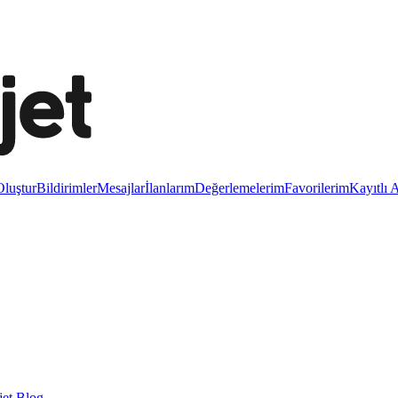
luştur
Bildirimler
Mesajlar
İlanlarım
Değerlemelerim
Favorilerim
Kayıtlı 
et Blog