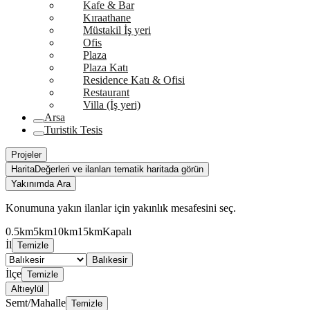
Kafe & Bar
Kıraathane
Müstakil İş yeri
Ofis
Plaza
Plaza Katı
Residence Katı & Ofisi
Restaurant
Villa (İş yeri)
Arsa
Turistik Tesis
Projeler
Harita
Değerleri ve ilanları tematik haritada görün
Yakınımda Ara
Konumuna yakın ilanlar için yakınlık mesafesini seç.
0.5km
5km
10km
15km
Kapalı
İl
Temizle
Balıkesir
İlçe
Temizle
Altıeylül
Semt/Mahalle
Temizle