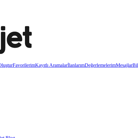
luştur
Favorilerim
Kayıtlı Aramalar
İlanlarım
Değerlemelerim
Mesajlar
Bi
et Blog