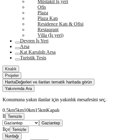
Müstakil İş yeri
Ofis
Plaza
Plaza Katı
Residence Katı & Ofisi
Restaurant
Villa (İş yeri)
Devren İş Yeri
Arsa
Kat Karşılığı Arsa
Turistik Tesis
Kiralık
Projeler
Harita
Değerleri ve ilanları tematik haritada görün
Yakınımda Ara
Konumuna yakın ilanlar için yakınlık mesafesini seç.
0.5km
5km
10km
15km
Kapalı
İl
Temizle
Gaziantep
İlçe
Temizle
Nurdağı