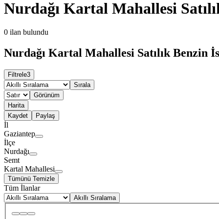
Nurdağı Kartal Mahallesi Satılı
0
ilan bulundu
Nurdağı Kartal Mahallesi Satılık Benzin İs
Filtrele
3
Sırala
Görünüm
Harita
Kaydet
Paylaş
İl
Gaziantep
İlçe
Nurdağı
Semt
Kartal Mahallesi
Tümünü Temizle
Tüm İlanlar
Akıllı Sıralama