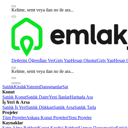
Kelime, semt veya ilan no ile ara...
Değerini Öğren
İlan Ver
Giriş Yap
Hesap Oluştur
Giriş Yap
Hesap O
Kelime, semt veya ilan no ile ara...
Satılık
Kiralık
Yatırım
Danışmanlar
Sat
Konut
Satılık Konut
Satılık Daire
Yeni İlanlar
Haritada Ara
İş Yeri & Arsa
Satılık İş Yeri
Satılık Dükkan
Satılık Arsa
Satılık Tarla
Projeler
Tüm Projeler
Ankara Konut Projeleri
Yeni Projeler
Kaynaklar
Satın Alma Rehberi
Konut Kredisi Rehberi
Uzman Danışmanlar
Emlakj