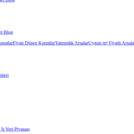
et Blog
onutlar
Fiyatı Düşen Konutlar
Yatırımlık Arsalar
Uygun m² Fiyatlı Arsala
hberi
k İş Yeri Piyasası