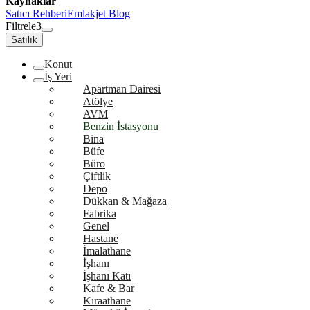
Kaynaklar
Satıcı Rehberi
Emlakjet Blog
Filtrele
3
Satılık
Konut
İş Yeri
Apartman Dairesi
Atölye
AVM
Benzin İstasyonu
Bina
Büfe
Büro
Çiftlik
Depo
Dükkan & Mağaza
Fabrika
Genel
Hastane
İmalathane
İşhanı
İşhanı Katı
Kafe & Bar
Kıraathane