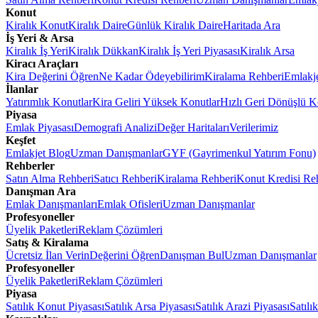
Konut
Kiralık Konut
Kiralık Daire
Günlük Kiralık Daire
Haritada Ara
İş Yeri & Arsa
Kiralık İş Yeri
Kiralık Dükkan
Kiralık İş Yeri Piyasası
Kiralık Arsa
Kiracı Araçları
Kira Değerini Öğren
Ne Kadar Ödeyebilirim
Kiralama Rehberi
Emlakj
İlanlar
Yatırımlık Konutlar
Kira Geliri Yüksek Konutlar
Hızlı Geri Dönüşlü K
Piyasa
Emlak Piyasası
Demografi Analizi
Değer Haritaları
Verilerimiz
Keşfet
Emlakjet Blog
Uzman Danışmanlar
GYF (Gayrimenkul Yatırım Fonu)
Rehberler
Satın Alma Rehberi
Satıcı Rehberi
Kiralama Rehberi
Konut Kredisi Re
Danışman Ara
Emlak Danışmanları
Emlak Ofisleri
Uzman Danışmanlar
Profesyoneller
Üyelik Paketleri
Reklam Çözümleri
Satış & Kiralama
Ücretsiz İlan Verin
Değerini Öğren
Danışman Bul
Uzman Danışmanlar
Profesyoneller
Üyelik Paketleri
Reklam Çözümleri
Piyasa
Satılık Konut Piyasası
Satılık Arsa Piyasası
Satılık Arazi Piyasası
Satılı