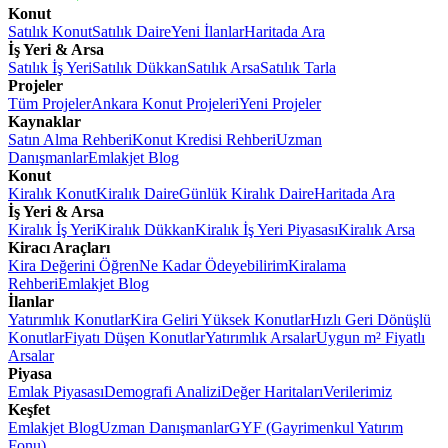
Konut
Satılık Konut
Satılık Daire
Yeni İlanlar
Haritada Ara
İş Yeri & Arsa
Satılık İş Yeri
Satılık Dükkan
Satılık Arsa
Satılık Tarla
Projeler
Tüm Projeler
Ankara Konut Projeleri
Yeni Projeler
Kaynaklar
Satın Alma Rehberi
Konut Kredisi Rehberi
Uzman
Danışmanlar
Emlakjet Blog
Konut
Kiralık Konut
Kiralık Daire
Günlük Kiralık Daire
Haritada Ara
İş Yeri & Arsa
Kiralık İş Yeri
Kiralık Dükkan
Kiralık İş Yeri Piyasası
Kiralık Arsa
Kiracı Araçları
Kira Değerini Öğren
Ne Kadar Ödeyebilirim
Kiralama
Rehberi
Emlakjet Blog
İlanlar
Yatırımlık Konutlar
Kira Geliri Yüksek Konutlar
Hızlı Geri Dönüşlü
Konutlar
Fiyatı Düşen Konutlar
Yatırımlık Arsalar
Uygun m² Fiyatlı
Arsalar
Piyasa
Emlak Piyasası
Demografi Analizi
Değer Haritaları
Verilerimiz
Keşfet
Emlakjet Blog
Uzman Danışmanlar
GYF (Gayrimenkul Yatırım
Fonu)