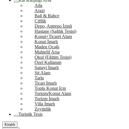
Kat Karşılığı Arsa
Ada
Arazi
Bağ & Bahçe
Çiftlik
Depo, Antrepo İzinli
Hastane (Sağlık Tesisi)
Konut+Ticaret Alanı
Konut İmarlı
Maden Ocağı
Muhtelif Arsa
Okul (Eğitim Tesisi)
Özel Kullanım
Sanayi İmarlı
Sit Alanı
Tarla
Ticari İmarlı
Toplu Konut İçin
Turizm/Konut Alanı
Turizm İmarlı
Villa İmarlı
Zeytinlik
Turistik Tesis
Kiralık