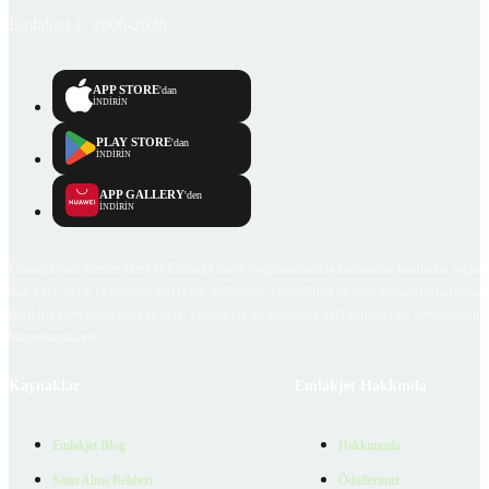
Emlakjet © 2006-2026
APP STORE
'dan
İNDİRİN
PLAY STORE
'dan
İNDİRİN
APP GALLERY
'den
İNDİRİN
Emlakjet.com internet sitesi ve Emlakjet mobil uygulamalarında kullanıcılar tarafından sağlana
ilan, bilgi, içerik ve görselin gerçekliği, orijinalliği, güvenilirliği ve doğruluğuna ilişkin soru
içerikleri giren kullanıcıya ait olup, Emlakjet'in bu hususlarla ilgili herhangi bir sorumluluğu
bulunmamaktadır.
Kaynaklar
Emlakjet Hakkında
Emlakjet Blog
Hakkımızda
Satın Alma Rehberi
Ödüllerimiz