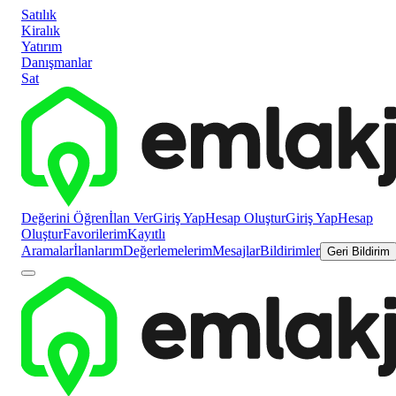
Satılık
Kiralık
Yatırım
Danışmanlar
Sat
Değerini Öğren
İlan Ver
Giriş Yap
Hesap Oluştur
Giriş Yap
Hesap
Oluştur
Favorilerim
Kayıtlı
Aramalar
İlanlarım
Değerlemelerim
Mesajlar
Bildirimler
Geri Bildirim