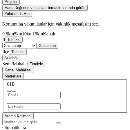
Projeler
Harita
Değerleri ve ilanları tematik haritada görün
Yakınımda Ara
Konumuna yakın ilanlar için yakınlık mesafesini seç.
0.5km
5km
10km
15km
Kapalı
İl
Temizle
Gaziantep
İlçe
Temizle
Nurdağı
Semt/Mahalle
Temizle
Kartal Mahallesi
Metrekare
0
1B+
—
Arama Kelimesi
Otomatik ara