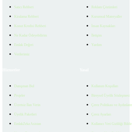
Satıcı Rehberi
Reklam Çözümleri
Kiralama Rehberi
Kurumsal Materyaller
Konut Kredisi Rehberi
İnsan Kaynakları
Ne Kadar Ödeyebilirim
İletişim
Emlak Değeri
Yardım
Verilerimiz
Hizmetler
Yasal
Danışman Bul
Kullanım Koşulları
Projeler
Bireysel Üyelik Sözleşmesi
Ücretsiz İlan Verin
Çerez Politikası ve Aydınlat
Üyelik Paketleri
Çerez Ayarları
EmlakZeka Asistan
Kullanıcı Veri Gizliliği Bildi