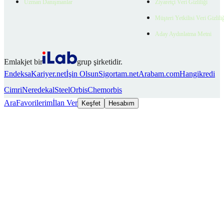
Uzman Danışmanlar
Ziyaretçi Veri Gizliliği
Müşteri Yetkilisi Veri Gizlili
Aday Aydınlatma Metni
Emlakjet bir
grup şirketidir.
Endeksa
Kariyer.net
İşin Olsun
Sigortam.net
Arabam.com
Hangikredi
Cimri
Neredekal
SteelOrbis
Chemorbis
Ara
Favorilerim
İlan Ver
Keşfet
Hesabım