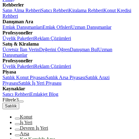
Rehberler
Satın Alma Rehberi
Satıcı Rehberi
Kiralama Rehberi
Konut Kredisi
Rehberi
Danışman Ara
Emlak Danışmanları
Emlak Ofisleri
Uzman Danışmanlar
Profesyoneller
Üyelik Paketleri
Reklam Çözümleri
Satış & Kiralama
Ücretsiz İlan Verin
Değerini Öğren
Danışman Bul
Uzman
Danışmanlar
Profesyoneller
Üyelik Paketleri
Reklam Çözümleri
Piyasa
Satılık Konut Piyasası
Satılık Arsa Piyasası
Satılık Arazi
Piyasası
Satılık İş Yeri Piyasası
Kaynaklar
Satıcı Rehberi
Emlakjet Blog
Filtrele
3
Satılık
Konut
İş Yeri
Devren İş Yeri
Arsa