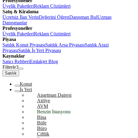
Profesyoneller
Üyelik Paketleri
Reklam Çözümleri
Satış & Kiralama
Ücretsiz İlan Verin
Değerini Öğren
Danışman Bul
Uzman
Danışmanlar
Profesyoneller
Üyelik Paketleri
Reklam Çözümleri
Piyasa
Satılık Konut Piyasası
Satılık Arsa Piyasası
Satılık Arazi
Piyasası
Satılık İş Yeri Piyasası
Kaynaklar
Satıcı Rehberi
Emlakjet Blog
Filtrele
3
Satılık
Konut
İş Yeri
Apartman Dairesi
Atölye
AVM
Benzin İstasyonu
Bina
Büfe
Büro
Çiftlik