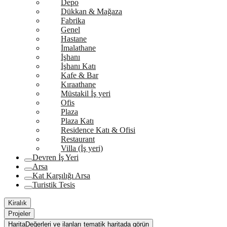
Depo
Dükkan & Mağaza
Fabrika
Genel
Hastane
İmalathane
İşhanı
İşhanı Katı
Kafe & Bar
Kıraathane
Müstakil İş yeri
Ofis
Plaza
Plaza Katı
Residence Katı & Ofisi
Restaurant
Villa (İş yeri)
Devren İş Yeri
Arsa
Kat Karşılığı Arsa
Turistik Tesis
Kiralık
Projeler
Harita
Değerleri ve ilanları tematik haritada görün