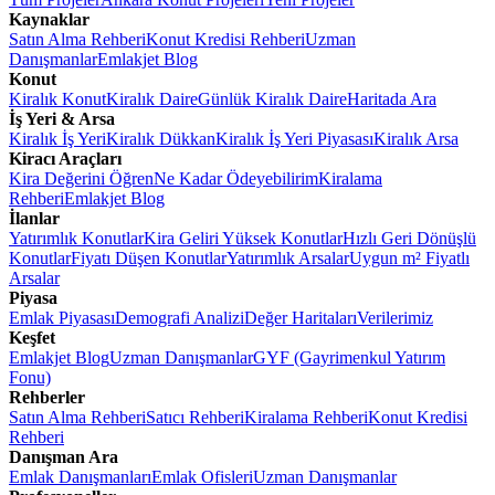
Kaynaklar
Satın Alma Rehberi
Konut Kredisi Rehberi
Uzman
Danışmanlar
Emlakjet Blog
Konut
Kiralık Konut
Kiralık Daire
Günlük Kiralık Daire
Haritada Ara
İş Yeri & Arsa
Kiralık İş Yeri
Kiralık Dükkan
Kiralık İş Yeri Piyasası
Kiralık Arsa
Kiracı Araçları
Kira Değerini Öğren
Ne Kadar Ödeyebilirim
Kiralama
Rehberi
Emlakjet Blog
İlanlar
Yatırımlık Konutlar
Kira Geliri Yüksek Konutlar
Hızlı Geri Dönüşlü
Konutlar
Fiyatı Düşen Konutlar
Yatırımlık Arsalar
Uygun m² Fiyatlı
Arsalar
Piyasa
Emlak Piyasası
Demografi Analizi
Değer Haritaları
Verilerimiz
Keşfet
Emlakjet Blog
Uzman Danışmanlar
GYF (Gayrimenkul Yatırım
Fonu)
Rehberler
Satın Alma Rehberi
Satıcı Rehberi
Kiralama Rehberi
Konut Kredisi
Rehberi
Danışman Ara
Emlak Danışmanları
Emlak Ofisleri
Uzman Danışmanlar