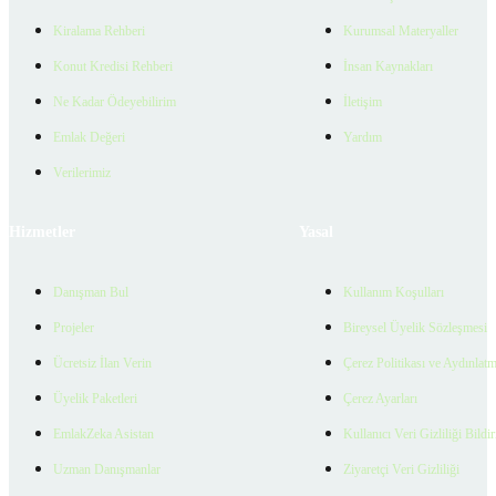
Kiralama Rehberi
Kurumsal Materyaller
Konut Kredisi Rehberi
İnsan Kaynakları
Ne Kadar Ödeyebilirim
İletişim
Emlak Değeri
Yardım
Verilerimiz
Hizmetler
Yasal
Danışman Bul
Kullanım Koşulları
Projeler
Bireysel Üyelik Sözleşmesi
Ücretsiz İlan Verin
Çerez Politikası ve Aydınlat
Üyelik Paketleri
Çerez Ayarları
EmlakZeka Asistan
Kullanıcı Veri Gizliliği Bildi
Uzman Danışmanlar
Ziyaretçi Veri Gizliliği