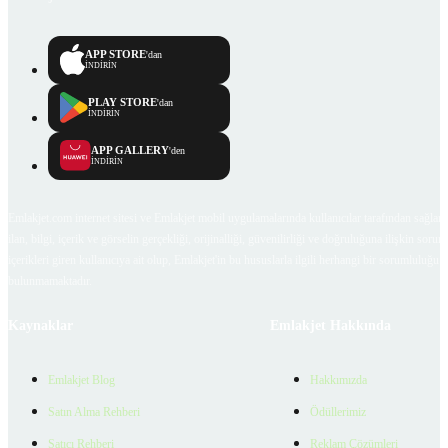
APP STORE
'dan
İNDİRİN
PLAY STORE
'dan
İNDİRİN
APP GALLERY
'den
İNDİRİN
Emlakjet.com internet sitesi ve Emlakjet mobil uygulamalarında kullanıcılar tarafından sağlana
ilan, bilgi, içerik ve görselin gerçekliği, orijinalliği, güvenilirliği ve doğruluğuna ilişkin soru
içerikleri giren kullanıcıya ait olup, Emlakjet'in bu hususlarla ilgili herhangi bir sorumluluğu
bulunmamaktadır.
Kaynaklar
Emlakjet Hakkında
Emlakjet Blog
Hakkımızda
Satın Alma Rehberi
Ödüllerimiz
Satıcı Rehberi
Reklam Çözümleri