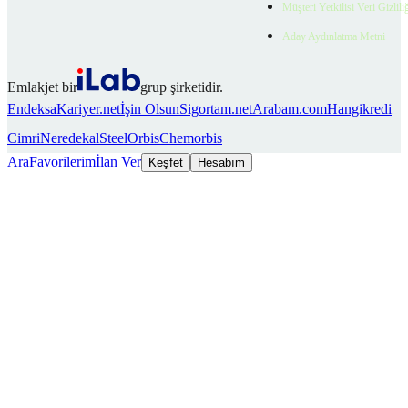
Müşteri Yetkilisi Veri Gizlili
Aday Aydınlatma Metni
Emlakjet bir
grup şirketidir.
Endeksa
Kariyer.net
İşin Olsun
Sigortam.net
Arabam.com
Hangikredi
Cimri
Neredekal
SteelOrbis
Chemorbis
Ara
Favorilerim
İlan Ver
Keşfet
Hesabım