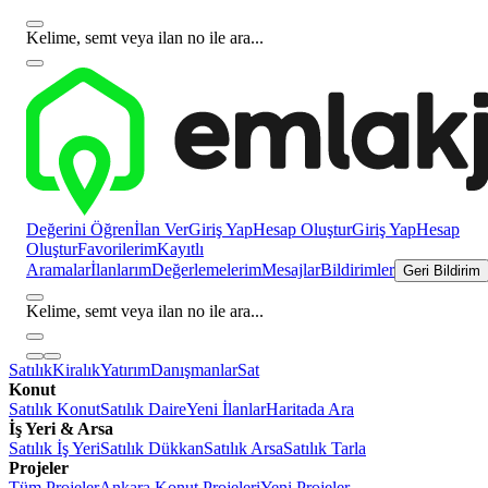
Kelime, semt veya ilan no ile ara...
Değerini Öğren
İlan Ver
Giriş Yap
Hesap Oluştur
Giriş Yap
Hesap
Oluştur
Favorilerim
Kayıtlı
Aramalar
İlanlarım
Değerlemelerim
Mesajlar
Bildirimler
Geri Bildirim
Kelime, semt veya ilan no ile ara...
Satılık
Kiralık
Yatırım
Danışmanlar
Sat
Konut
Satılık Konut
Satılık Daire
Yeni İlanlar
Haritada Ara
İş Yeri & Arsa
Satılık İş Yeri
Satılık Dükkan
Satılık Arsa
Satılık Tarla
Projeler
Tüm Projeler
Ankara Konut Projeleri
Yeni Projeler