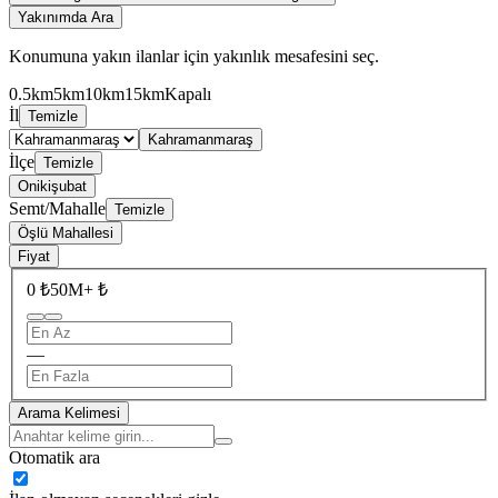
Yakınımda Ara
Konumuna yakın ilanlar için yakınlık mesafesini seç.
0.5km
5km
10km
15km
Kapalı
İl
Temizle
Kahramanmaraş
İlçe
Temizle
Onikişubat
Semt/Mahalle
Temizle
Öşlü Mahallesi
Fiyat
0 ₺
50M+ ₺
—
Arama Kelimesi
Otomatik ara