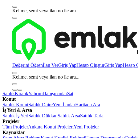
Kelime, semt veya ilan no ile ara...
Değerini Öğren
İlan Ver
Giriş Yap
Hesap Oluştur
Giriş Yap
Hesap O
Kelime, semt veya ilan no ile ara...
Satılık
Kiralık
Yatırım
Danışmanlar
Sat
Konut
Satılık Konut
Satılık Daire
Yeni İlanlar
Haritada Ara
İş Yeri & Arsa
Satılık İş Yeri
Satılık Dükkan
Satılık Arsa
Satılık Tarla
Projeler
Tüm Projeler
Ankara Konut Projeleri
Yeni Projeler
Kaynaklar
Satın Alma Rehberi
Konut Kredisi Rehberi
Uzman Danışmanlar
Emlakj