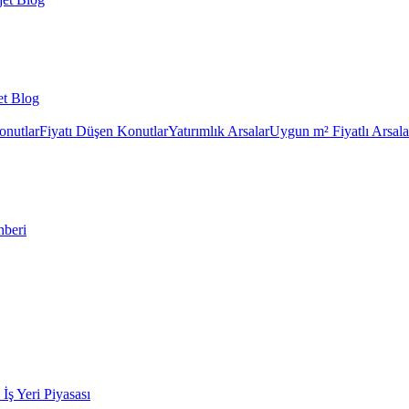
et Blog
onutlar
Fiyatı Düşen Konutlar
Yatırımlık Arsalar
Uygun m² Fiyatlı Arsala
hberi
k İş Yeri Piyasası