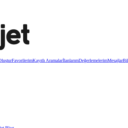
luştur
Favorilerim
Kayıtlı Aramalar
İlanlarım
Değerlemelerim
Mesajlar
Bi
et Blog