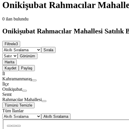
Onikişubat Rahmacılar Mahalles
0
ilan bulundu
Onikişubat Rahmacılar Mahallesi Satılık B
Filtrele
3
Sırala
Görünüm
Harita
Kaydet
Paylaş
İl
Kahramanmaraş
İlçe
Onikişubat
Semt
Rahmacılar Mahallesi
Tümünü Temizle
Tüm İlanlar
Akıllı Sıralama