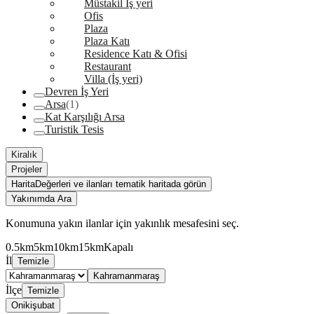
Müstakil İş yeri
Ofis
Plaza
Plaza Katı
Residence Katı & Ofisi
Restaurant
Villa (İş yeri)
Devren İş Yeri
Arsa
(1)
Kat Karşılığı Arsa
Turistik Tesis
Kiralık
Projeler
Harita
Değerleri ve ilanları tematik haritada görün
Yakınımda Ara
Konumuna yakın ilanlar için yakınlık mesafesini seç.
0.5km
5km
10km
15km
Kapalı
İl
Temizle
Kahramanmaraş
İlçe
Temizle
Onikişubat