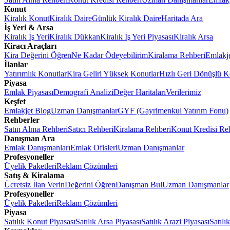
Konut
Kiralık Konut
Kiralık Daire
Günlük Kiralık Daire
Haritada Ara
İş Yeri & Arsa
Kiralık İş Yeri
Kiralık Dükkan
Kiralık İş Yeri Piyasası
Kiralık Arsa
Kiracı Araçları
Kira Değerini Öğren
Ne Kadar Ödeyebilirim
Kiralama Rehberi
Emlakj
İlanlar
Yatırımlık Konutlar
Kira Geliri Yüksek Konutlar
Hızlı Geri Dönüşlü K
Piyasa
Emlak Piyasası
Demografi Analizi
Değer Haritaları
Verilerimiz
Keşfet
Emlakjet Blog
Uzman Danışmanlar
GYF (Gayrimenkul Yatırım Fonu)
Rehberler
Satın Alma Rehberi
Satıcı Rehberi
Kiralama Rehberi
Konut Kredisi Re
Danışman Ara
Emlak Danışmanları
Emlak Ofisleri
Uzman Danışmanlar
Profesyoneller
Üyelik Paketleri
Reklam Çözümleri
Satış & Kiralama
Ücretsiz İlan Verin
Değerini Öğren
Danışman Bul
Uzman Danışmanlar
Profesyoneller
Üyelik Paketleri
Reklam Çözümleri
Piyasa
Satılık Konut Piyasası
Satılık Arsa Piyasası
Satılık Arazi Piyasası
Satılı