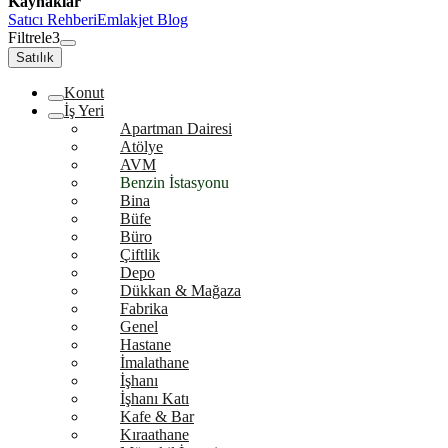
Kaynaklar
Satıcı Rehberi
Emlakjet Blog
Filtrele
3
Satılık
Konut
İş Yeri
Apartman Dairesi
Atölye
AVM
Benzin İstasyonu
Bina
Büfe
Büro
Çiftlik
Depo
Dükkan & Mağaza
Fabrika
Genel
Hastane
İmalathane
İşhanı
İşhanı Katı
Kafe & Bar
Kıraathane