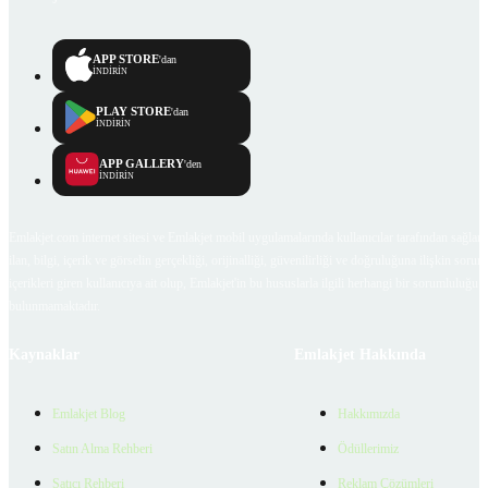
APP STORE
'dan
İNDİRİN
PLAY STORE
'dan
İNDİRİN
APP GALLERY
'den
İNDİRİN
Emlakjet.com internet sitesi ve Emlakjet mobil uygulamalarında kullanıcılar tarafından sağlana
ilan, bilgi, içerik ve görselin gerçekliği, orijinalliği, güvenilirliği ve doğruluğuna ilişkin soru
içerikleri giren kullanıcıya ait olup, Emlakjet'in bu hususlarla ilgili herhangi bir sorumluluğu
bulunmamaktadır.
Kaynaklar
Emlakjet Hakkında
Emlakjet Blog
Hakkımızda
Satın Alma Rehberi
Ödüllerimiz
Satıcı Rehberi
Reklam Çözümleri