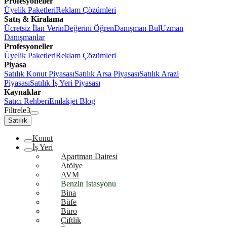
Profesyoneller
Üyelik Paketleri
Reklam Çözümleri
Satış & Kiralama
Ücretsiz İlan Verin
Değerini Öğren
Danışman Bul
Uzman
Danışmanlar
Profesyoneller
Üyelik Paketleri
Reklam Çözümleri
Piyasa
Satılık Konut Piyasası
Satılık Arsa Piyasası
Satılık Arazi
Piyasası
Satılık İş Yeri Piyasası
Kaynaklar
Satıcı Rehberi
Emlakjet Blog
Filtrele
3
Satılık
Konut
İş Yeri
Apartman Dairesi
Atölye
AVM
Benzin İstasyonu
Bina
Büfe
Büro
Çiftlik