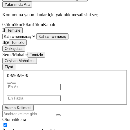
Yakınımda Ara
Konumuna yakın ilanlar için yakınlık mesafesini seç.
0.5km
5km
10km
15km
Kapalı
İl
Temizle
Kahramanmaraş
İlçe
Temizle
Onikişubat
Semt/Mahalle
Temizle
Ceyhan Mahallesi
Fiyat
0 ₺
50M+ ₺
—
Arama Kelimesi
Otomatik ara