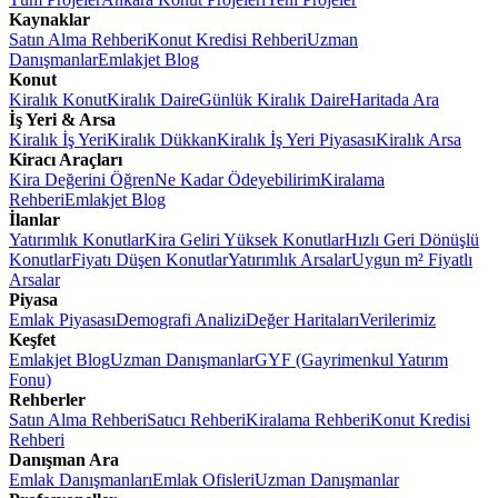
Kaynaklar
Satın Alma Rehberi
Konut Kredisi Rehberi
Uzman
Danışmanlar
Emlakjet Blog
Konut
Kiralık Konut
Kiralık Daire
Günlük Kiralık Daire
Haritada Ara
İş Yeri & Arsa
Kiralık İş Yeri
Kiralık Dükkan
Kiralık İş Yeri Piyasası
Kiralık Arsa
Kiracı Araçları
Kira Değerini Öğren
Ne Kadar Ödeyebilirim
Kiralama
Rehberi
Emlakjet Blog
İlanlar
Yatırımlık Konutlar
Kira Geliri Yüksek Konutlar
Hızlı Geri Dönüşlü
Konutlar
Fiyatı Düşen Konutlar
Yatırımlık Arsalar
Uygun m² Fiyatlı
Arsalar
Piyasa
Emlak Piyasası
Demografi Analizi
Değer Haritaları
Verilerimiz
Keşfet
Emlakjet Blog
Uzman Danışmanlar
GYF (Gayrimenkul Yatırım
Fonu)
Rehberler
Satın Alma Rehberi
Satıcı Rehberi
Kiralama Rehberi
Konut Kredisi
Rehberi
Danışman Ara
Emlak Danışmanları
Emlak Ofisleri
Uzman Danışmanlar