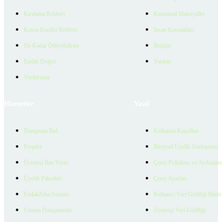
Kiralama Rehberi
Kurumsal Materyaller
Konut Kredisi Rehberi
İnsan Kaynakları
Ne Kadar Ödeyebilirim
İletişim
Emlak Değeri
Yardım
Verilerimiz
Hizmetler
Yasal
Danışman Bul
Kullanım Koşulları
Projeler
Bireysel Üyelik Sözleşmesi
Ücretsiz İlan Verin
Çerez Politikası ve Aydınlat
Üyelik Paketleri
Çerez Ayarları
EmlakZeka Asistan
Kullanıcı Veri Gizliliği Bildi
Uzman Danışmanlar
Ziyaretçi Veri Gizliliği