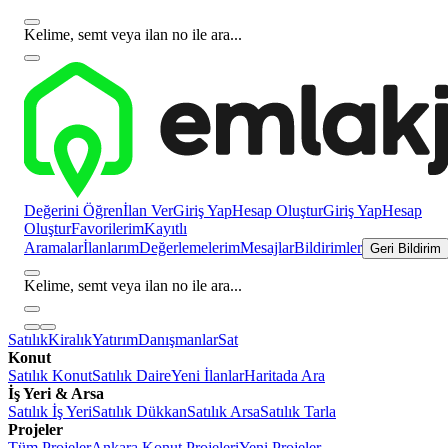
Kelime, semt veya ilan no ile ara...
Değerini Öğren
İlan Ver
Giriş Yap
Hesap Oluştur
Giriş Yap
Hesap
Oluştur
Favorilerim
Kayıtlı
Aramalar
İlanlarım
Değerlemelerim
Mesajlar
Bildirimler
Geri Bildirim
Kelime, semt veya ilan no ile ara...
Satılık
Kiralık
Yatırım
Danışmanlar
Sat
Konut
Satılık Konut
Satılık Daire
Yeni İlanlar
Haritada Ara
İş Yeri & Arsa
Satılık İş Yeri
Satılık Dükkan
Satılık Arsa
Satılık Tarla
Projeler
Tüm Projeler
Ankara Konut Projeleri
Yeni Projeler