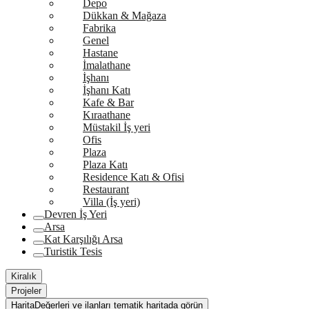
Depo
Dükkan & Mağaza
Fabrika
Genel
Hastane
İmalathane
İşhanı
İşhanı Katı
Kafe & Bar
Kıraathane
Müstakil İş yeri
Ofis
Plaza
Plaza Katı
Residence Katı & Ofisi
Restaurant
Villa (İş yeri)
Devren İş Yeri
Arsa
Kat Karşılığı Arsa
Turistik Tesis
Kiralık
Projeler
Harita
Değerleri ve ilanları tematik haritada görün