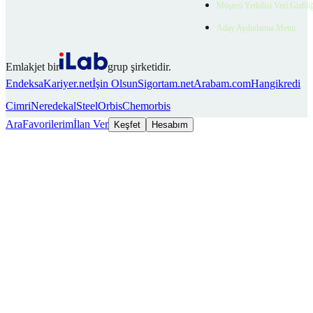
Müşteri Yetkilisi Veri Gizlili
Aday Aydınlatma Metni
Emlakjet bir
grup şirketidir.
Endeksa
Kariyer.net
İşin Olsun
Sigortam.net
Arabam.com
Hangikredi
Cimri
Neredekal
SteelOrbis
Chemorbis
Ara
Favorilerim
İlan Ver
Keşfet
Hesabım