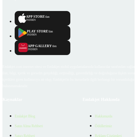
APP STORE
'dan
İNDİRİN
PLAY STORE
'dan
İNDİRİN
APP GALLERY
'den
İNDİRİN
Emlakjet.com internet sitesi ve Emlakjet mobil uygulamalarında kullanıcılar tarafından sağlana
ilan, bilgi, içerik ve görselin gerçekliği, orijinalliği, güvenilirliği ve doğruluğuna ilişkin soru
içerikleri giren kullanıcıya ait olup, Emlakjet'in bu hususlarla ilgili herhangi bir sorumluluğu
bulunmamaktadır.
Kaynaklar
Emlakjet Hakkında
Emlakjet Blog
Hakkımızda
Satın Alma Rehberi
Ödüllerimiz
Satıcı Rehberi
Reklam Çözümleri