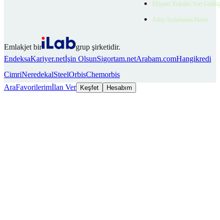
Müşteri Yetkilisi Veri Gizlili
Aday Aydınlatma Metni
Emlakjet bir
grup şirketidir.
Endeksa
Kariyer.net
İşin Olsun
Sigortam.net
Arabam.com
Hangikredi
Cimri
Neredekal
SteelOrbis
Chemorbis
Ara
Favorilerim
İlan Ver
Keşfet
Hesabım