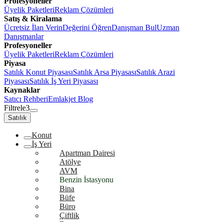
Profesyoneller
Üyelik Paketleri
Reklam Çözümleri
Satış & Kiralama
Ücretsiz İlan Verin
Değerini Öğren
Danışman Bul
Uzman
Danışmanlar
Profesyoneller
Üyelik Paketleri
Reklam Çözümleri
Piyasa
Satılık Konut Piyasası
Satılık Arsa Piyasası
Satılık Arazi
Piyasası
Satılık İş Yeri Piyasası
Kaynaklar
Satıcı Rehberi
Emlakjet Blog
Filtrele
3
Satılık
Konut
İş Yeri
Apartman Dairesi
Atölye
AVM
Benzin İstasyonu
Bina
Büfe
Büro
Çiftlik