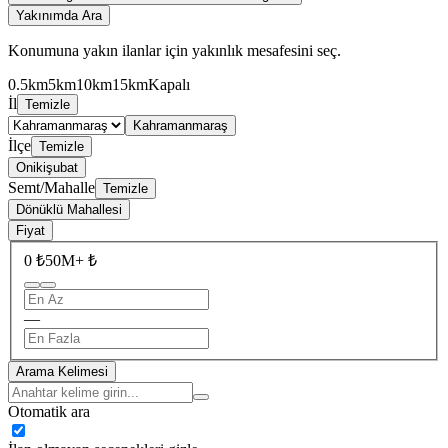
Yakınımda Ara
Konumuna yakın ilanlar için yakınlık mesafesini seç.
0.5km
5km
10km
15km
Kapalı
İl
Temizle
Kahramanmaraş
İlçe
Temizle
Onikişubat
Semt/Mahalle
Temizle
Dönüklü Mahallesi
Fiyat
0 ₺
50M+ ₺
—
Arama Kelimesi
Otomatik ara