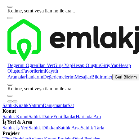
Kelime, semt veya ilan no ile ara...
Değerini Öğren
İlan Ver
Giriş Yap
Hesap Oluştur
Giriş Yap
Hesap
Oluştur
Favorilerim
Kayıtlı
Aramalar
İlanlarım
Değerlemelerim
Mesajlar
Bildirimler
Geri Bildirim
Kelime, semt veya ilan no ile ara...
Satılık
Kiralık
Yatırım
Danışmanlar
Sat
Konut
Satılık Konut
Satılık Daire
Yeni İlanlar
Haritada Ara
İş Yeri & Arsa
Satılık İş Yeri
Satılık Dükkan
Satılık Arsa
Satılık Tarla
Projeler
Tüm Projeler
Ankara Konut Projeleri
Yeni Projeler