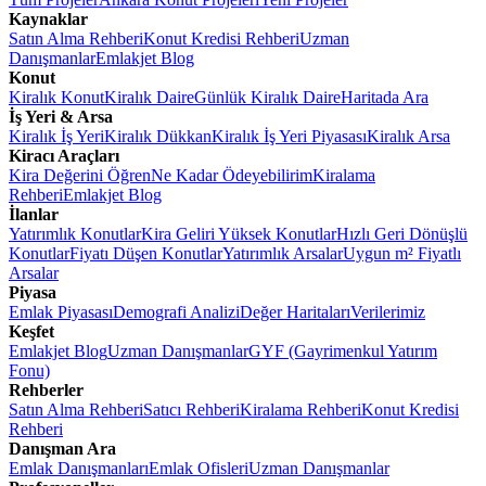
Kaynaklar
Satın Alma Rehberi
Konut Kredisi Rehberi
Uzman
Danışmanlar
Emlakjet Blog
Konut
Kiralık Konut
Kiralık Daire
Günlük Kiralık Daire
Haritada Ara
İş Yeri & Arsa
Kiralık İş Yeri
Kiralık Dükkan
Kiralık İş Yeri Piyasası
Kiralık Arsa
Kiracı Araçları
Kira Değerini Öğren
Ne Kadar Ödeyebilirim
Kiralama
Rehberi
Emlakjet Blog
İlanlar
Yatırımlık Konutlar
Kira Geliri Yüksek Konutlar
Hızlı Geri Dönüşlü
Konutlar
Fiyatı Düşen Konutlar
Yatırımlık Arsalar
Uygun m² Fiyatlı
Arsalar
Piyasa
Emlak Piyasası
Demografi Analizi
Değer Haritaları
Verilerimiz
Keşfet
Emlakjet Blog
Uzman Danışmanlar
GYF (Gayrimenkul Yatırım
Fonu)
Rehberler
Satın Alma Rehberi
Satıcı Rehberi
Kiralama Rehberi
Konut Kredisi
Rehberi
Danışman Ara
Emlak Danışmanları
Emlak Ofisleri
Uzman Danışmanlar