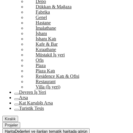
Depo
Dükkan & Mağaza
Fabrika
Genel
Hastane
İmalathane
İşhanı
İşhanı Katı
Kafe & Bar
Kıraathane
Müstakil İş yeri
Ofis
Plaza
Plaza Katı
Residence Katı & Ofisi
Restaurant
Villa (İş yeri)
Devren İş Yeri
Arsa
Kat Karşılığı Arsa
Turistik Tesis
Kiralık
Projeler
Harita
Değerleri ve ilanları tematik haritada görün