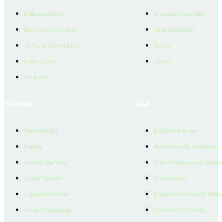
Kiralama Rehberi
Kurumsal Materyaller
Konut Kredisi Rehberi
İnsan Kaynakları
Ne Kadar Ödeyebilirim
İletişim
Emlak Değeri
Yardım
Verilerimiz
Hizmetler
Yasal
Danışman Bul
Kullanım Koşulları
Projeler
Bireysel Üyelik Sözleşmesi
Ücretsiz İlan Verin
Çerez Politikası ve Aydınlat
Üyelik Paketleri
Çerez Ayarları
EmlakZeka Asistan
Kullanıcı Veri Gizliliği Bildi
Uzman Danışmanlar
Ziyaretçi Veri Gizliliği