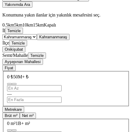
Yakınımda Ara
Konumuna yakın ilanlar için yakınlık mesafesini seç.
0.5km
5km
10km
15km
Kapalı
İl
Temizle
Kahramanmaraş
İlçe
Temizle
Onikişubat
Semt/Mahalle
Temizle
Ayşepınarı Mahallesi
Fiyat
0 ₺
50M+ ₺
—
Metrekare
Brüt m²
Net m²
0 m²
1B+ m²