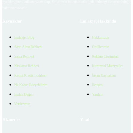
içerikleri giren kullanıcıya ait olup, Emlakjet'in bu hususlarla ilgili herhangi bir sorumluluğu
bulunmamaktadır.
Kaynaklar
Emlakjet Hakkında
Emlakjet Blog
Hakkımızda
Satın Alma Rehberi
Ödüllerimiz
Satıcı Rehberi
Reklam Çözümleri
Kiralama Rehberi
Kurumsal Materyaller
Konut Kredisi Rehberi
İnsan Kaynakları
Ne Kadar Ödeyebilirim
İletişim
Emlak Değeri
Yardım
Verilerimiz
Hizmetler
Yasal