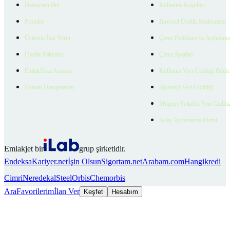
Danışman Bul
Kullanım Koşulları
Projeler
Bireysel Üyelik Sözleşmesi
Ücretsiz İlan Verin
Çerez Politikası ve Aydınlat
Üyelik Paketleri
Çerez Ayarları
EmlakZeka Asistan
Kullanıcı Veri Gizliliği Bildi
Uzman Danışmanlar
Ziyaretçi Veri Gizliliği
Müşteri Yetkilisi Veri Gizlili
Aday Aydınlatma Metni
Emlakjet bir
grup şirketidir.
Endeksa
Kariyer.net
İşin Olsun
Sigortam.net
Arabam.com
Hangikredi
Cimri
Neredekal
SteelOrbis
Chemorbis
Ara
Favorilerim
İlan Ver
Keşfet
Hesabım