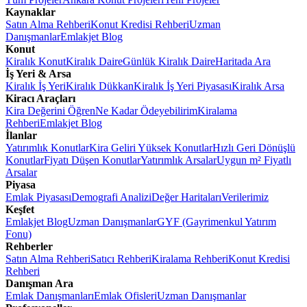
Kaynaklar
Satın Alma Rehberi
Konut Kredisi Rehberi
Uzman
Danışmanlar
Emlakjet Blog
Konut
Kiralık Konut
Kiralık Daire
Günlük Kiralık Daire
Haritada Ara
İş Yeri & Arsa
Kiralık İş Yeri
Kiralık Dükkan
Kiralık İş Yeri Piyasası
Kiralık Arsa
Kiracı Araçları
Kira Değerini Öğren
Ne Kadar Ödeyebilirim
Kiralama
Rehberi
Emlakjet Blog
İlanlar
Yatırımlık Konutlar
Kira Geliri Yüksek Konutlar
Hızlı Geri Dönüşlü
Konutlar
Fiyatı Düşen Konutlar
Yatırımlık Arsalar
Uygun m² Fiyatlı
Arsalar
Piyasa
Emlak Piyasası
Demografi Analizi
Değer Haritaları
Verilerimiz
Keşfet
Emlakjet Blog
Uzman Danışmanlar
GYF (Gayrimenkul Yatırım
Fonu)
Rehberler
Satın Alma Rehberi
Satıcı Rehberi
Kiralama Rehberi
Konut Kredisi
Rehberi
Danışman Ara
Emlak Danışmanları
Emlak Ofisleri
Uzman Danışmanlar