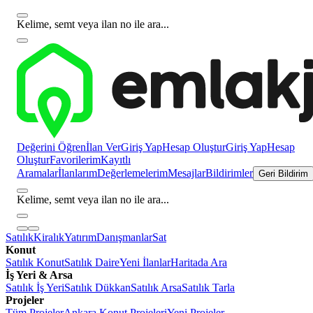
Kelime, semt veya ilan no ile ara...
Değerini Öğren
İlan Ver
Giriş Yap
Hesap Oluştur
Giriş Yap
Hesap
Oluştur
Favorilerim
Kayıtlı
Aramalar
İlanlarım
Değerlemelerim
Mesajlar
Bildirimler
Geri Bildirim
Kelime, semt veya ilan no ile ara...
Satılık
Kiralık
Yatırım
Danışmanlar
Sat
Konut
Satılık Konut
Satılık Daire
Yeni İlanlar
Haritada Ara
İş Yeri & Arsa
Satılık İş Yeri
Satılık Dükkan
Satılık Arsa
Satılık Tarla
Projeler
Tüm Projeler
Ankara Konut Projeleri
Yeni Projeler