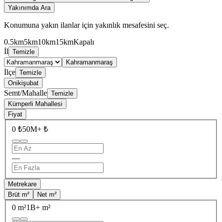
Yakınımda Ara
Konumuna yakın ilanlar için yakınlık mesafesini seç.
0.5km
5km
10km
15km
Kapalı
İl
Temizle
Kahramanmaraş
İlçe
Temizle
Onikişubat
Semt/Mahalle
Temizle
Kümperli Mahallesi
Fiyat
0 ₺
50M+ ₺
—
Metrekare
Brüt m²
Net m²
0 m²
1B+ m²