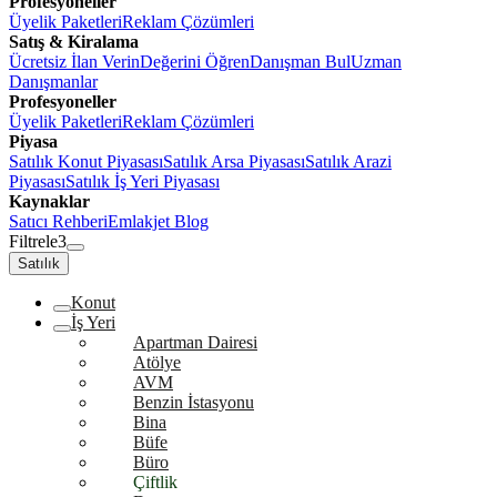
Profesyoneller
Üyelik Paketleri
Reklam Çözümleri
Satış & Kiralama
Ücretsiz İlan Verin
Değerini Öğren
Danışman Bul
Uzman
Danışmanlar
Profesyoneller
Üyelik Paketleri
Reklam Çözümleri
Piyasa
Satılık Konut Piyasası
Satılık Arsa Piyasası
Satılık Arazi
Piyasası
Satılık İş Yeri Piyasası
Kaynaklar
Satıcı Rehberi
Emlakjet Blog
Filtrele
3
Satılık
Konut
İş Yeri
Apartman Dairesi
Atölye
AVM
Benzin İstasyonu
Bina
Büfe
Büro
Çiftlik