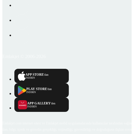
Emlakjet © 2006-2026
APP STORE
'dan
İNDİRİN
PLAY STORE
'dan
İNDİRİN
APP GALLERY
'den
İNDİRİN
Emlakjet.com internet sitesi ve Emlakjet mobil uygulamalarında kullanıcılar tarafından sağlana
ilan, bilgi, içerik ve görselin gerçekliği, orijinalliği, güvenilirliği ve doğruluğuna ilişkin soru