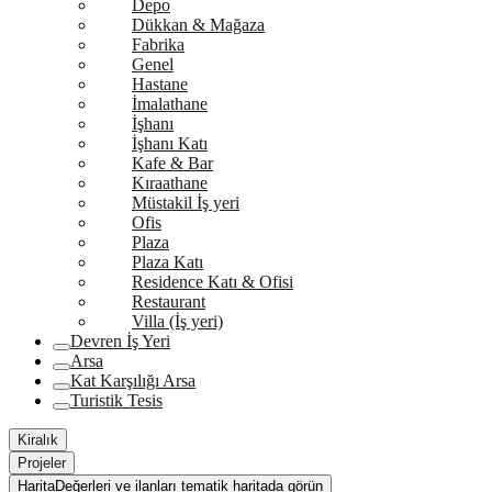
Depo
Dükkan & Mağaza
Fabrika
Genel
Hastane
İmalathane
İşhanı
İşhanı Katı
Kafe & Bar
Kıraathane
Müstakil İş yeri
Ofis
Plaza
Plaza Katı
Residence Katı & Ofisi
Restaurant
Villa (İş yeri)
Devren İş Yeri
Arsa
Kat Karşılığı Arsa
Turistik Tesis
Kiralık
Projeler
Harita
Değerleri ve ilanları tematik haritada görün