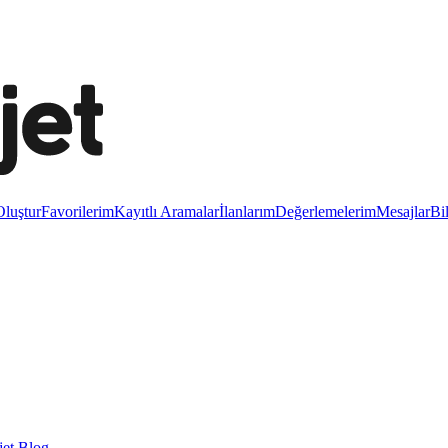
luştur
Favorilerim
Kayıtlı Aramalar
İlanlarım
Değerlemelerim
Mesajlar
Bi
et Blog