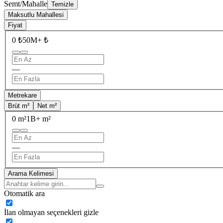
Semt/Mahalle
Temizle
Maksutlu Mahallesi
Fiyat
0 ₺
50M+ ₺
—
Metrekare
Brüt m²
Net m²
0 m²
1B+ m²
—
Arama Kelimesi
Otomatik ara
İlan olmayan seçenekleri gizle