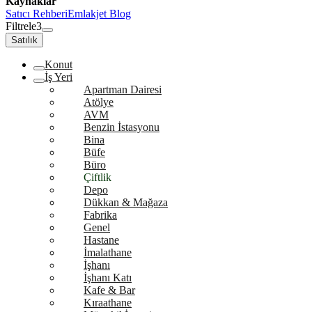
Kaynaklar
Satıcı Rehberi
Emlakjet Blog
Filtrele
3
Satılık
Konut
İş Yeri
Apartman Dairesi
Atölye
AVM
Benzin İstasyonu
Bina
Büfe
Büro
Çiftlik
Depo
Dükkan & Mağaza
Fabrika
Genel
Hastane
İmalathane
İşhanı
İşhanı Katı
Kafe & Bar
Kıraathane