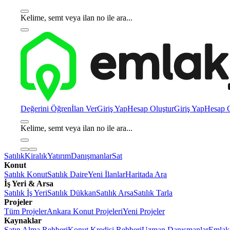
Kelime, semt veya ilan no ile ara...
Değerini Öğren
İlan Ver
Giriş Yap
Hesap Oluştur
Giriş Yap
Hesap O
Kelime, semt veya ilan no ile ara...
Satılık
Kiralık
Yatırım
Danışmanlar
Sat
Konut
Satılık Konut
Satılık Daire
Yeni İlanlar
Haritada Ara
İş Yeri & Arsa
Satılık İş Yeri
Satılık Dükkan
Satılık Arsa
Satılık Tarla
Projeler
Tüm Projeler
Ankara Konut Projeleri
Yeni Projeler
Kaynaklar
Satın Alma Rehberi
Konut Kredisi Rehberi
Uzman Danışmanlar
Emlakj