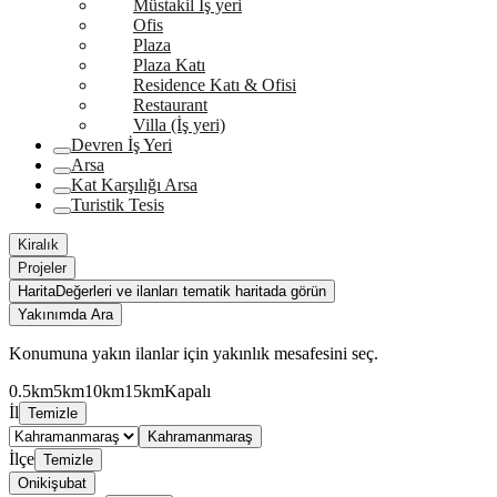
Müstakil İş yeri
Ofis
Plaza
Plaza Katı
Residence Katı & Ofisi
Restaurant
Villa (İş yeri)
Devren İş Yeri
Arsa
Kat Karşılığı Arsa
Turistik Tesis
Kiralık
Projeler
Harita
Değerleri ve ilanları tematik haritada görün
Yakınımda Ara
Konumuna yakın ilanlar için yakınlık mesafesini seç.
0.5km
5km
10km
15km
Kapalı
İl
Temizle
Kahramanmaraş
İlçe
Temizle
Onikişubat