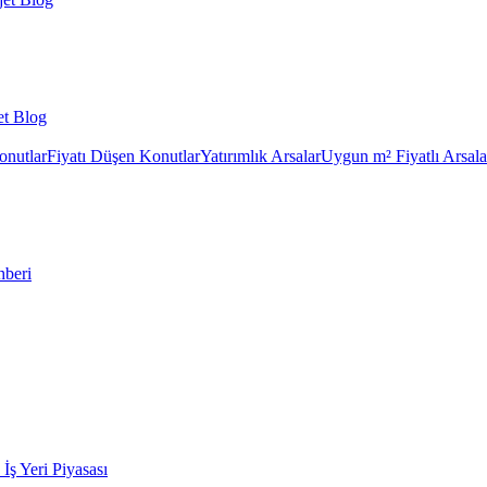
et Blog
onutlar
Fiyatı Düşen Konutlar
Yatırımlık Arsalar
Uygun m² Fiyatlı Arsala
hberi
k İş Yeri Piyasası