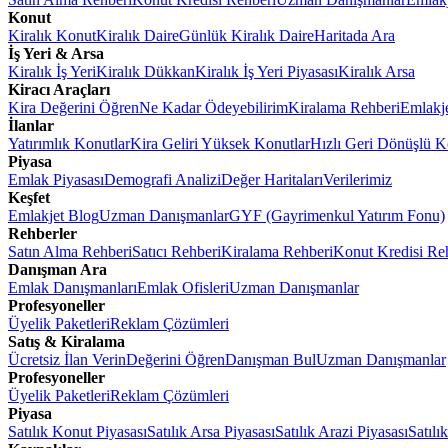
Konut
Kiralık Konut
Kiralık Daire
Günlük Kiralık Daire
Haritada Ara
İş Yeri & Arsa
Kiralık İş Yeri
Kiralık Dükkan
Kiralık İş Yeri Piyasası
Kiralık Arsa
Kiracı Araçları
Kira Değerini Öğren
Ne Kadar Ödeyebilirim
Kiralama Rehberi
Emlakj
İlanlar
Yatırımlık Konutlar
Kira Geliri Yüksek Konutlar
Hızlı Geri Dönüşlü K
Piyasa
Emlak Piyasası
Demografi Analizi
Değer Haritaları
Verilerimiz
Keşfet
Emlakjet Blog
Uzman Danışmanlar
GYF (Gayrimenkul Yatırım Fonu)
Rehberler
Satın Alma Rehberi
Satıcı Rehberi
Kiralama Rehberi
Konut Kredisi Re
Danışman Ara
Emlak Danışmanları
Emlak Ofisleri
Uzman Danışmanlar
Profesyoneller
Üyelik Paketleri
Reklam Çözümleri
Satış & Kiralama
Ücretsiz İlan Verin
Değerini Öğren
Danışman Bul
Uzman Danışmanlar
Profesyoneller
Üyelik Paketleri
Reklam Çözümleri
Piyasa
Satılık Konut Piyasası
Satılık Arsa Piyasası
Satılık Arazi Piyasası
Satılı