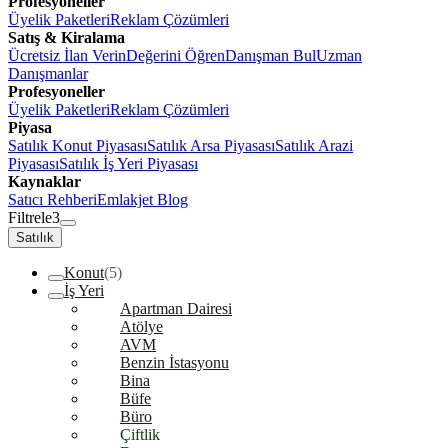
Profesyoneller
Üyelik Paketleri
Reklam Çözümleri
Satış & Kiralama
Ücretsiz İlan Verin
Değerini Öğren
Danışman Bul
Uzman
Danışmanlar
Profesyoneller
Üyelik Paketleri
Reklam Çözümleri
Piyasa
Satılık Konut Piyasası
Satılık Arsa Piyasası
Satılık Arazi
Piyasası
Satılık İş Yeri Piyasası
Kaynaklar
Satıcı Rehberi
Emlakjet Blog
Filtrele
3
Satılık
Konut
(5)
İş Yeri
Apartman Dairesi
Atölye
AVM
Benzin İstasyonu
Bina
Büfe
Büro
Çiftlik