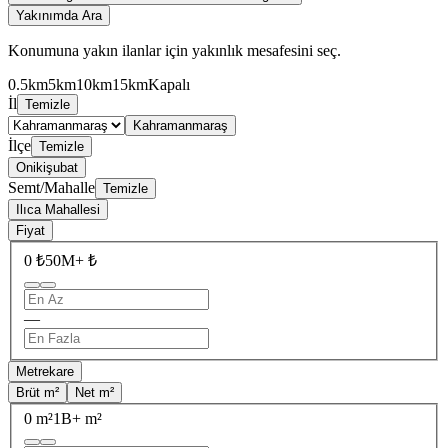
Yakınımda Ara
Konumuna yakın ilanlar için yakınlık mesafesini seç.
0.5km
5km
10km
15km
Kapalı
İl
Temizle
Kahramanmaraş
İlçe
Temizle
Onikişubat
Semt/Mahalle
Temizle
Ilıca Mahallesi
Fiyat
0 ₺
50M+ ₺
—
Metrekare
Brüt m²
Net m²
0 m²
1B+ m²