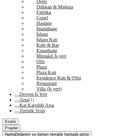
Depo
Dükkan & Mağaza
Fabrika
Genel
Hastane
İmalathane
İşhanı
İşhanı Katı
Kafe & Bar
Kıraathane
Müstakil İş yeri
Ofis
Plaza
Plaza Katı
Residence Katı & Ofisi
Restaurant
Villa (İş yeri)
Devren İş Yeri
Arsa
(1)
Kat Karşılığı Arsa
Turistik Tesis
Kiralık
Projeler
Harita
Değerleri ve ilanları tematik haritada görün