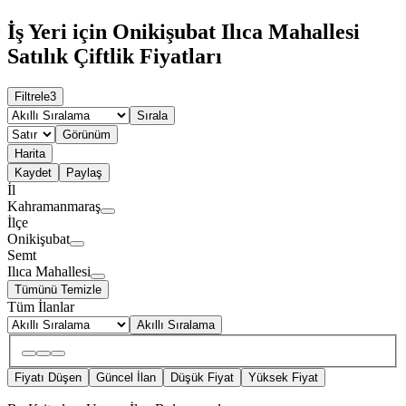
İş Yeri için Onikişubat Ilıca Mahallesi
Satılık Çiftlik Fiyatları
Filtrele
3
Sırala
Görünüm
Harita
Kaydet
Paylaş
İl
Kahramanmaraş
İlçe
Onikişubat
Semt
Ilıca Mahallesi
Tümünü Temizle
Tüm İlanlar
Akıllı Sıralama
Fiyatı Düşen
Güncel İlan
Düşük Fiyat
Yüksek Fiyat