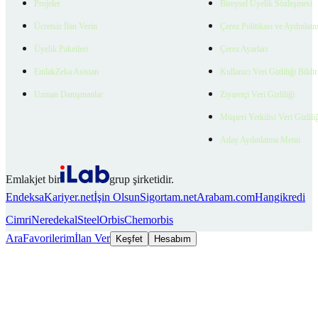
Projeler
Bireysel Üyelik Sözleşmesi
Ücretsiz İlan Verin
Çerez Politikası ve Aydınlat
Üyelik Paketleri
Çerez Ayarları
EmlakZeka Asistan
Kullanıcı Veri Gizliliği Bildi
Uzman Danışmanlar
Ziyaretçi Veri Gizliliği
Müşteri Yetkilisi Veri Gizlili
Aday Aydınlatma Metni
Emlakjet bir
grup şirketidir.
Endeksa
Kariyer.net
İşin Olsun
Sigortam.net
Arabam.com
Hangikredi
Cimri
Neredekal
SteelOrbis
Chemorbis
Ara
Favorilerim
İlan Ver
Keşfet
Hesabım