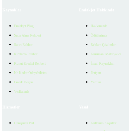
Kaynaklar
Emlakjet Hakkında
Emlakjet Blog
Hakkımızda
Satın Alma Rehberi
Ödüllerimiz
Satıcı Rehberi
Reklam Çözümleri
Kiralama Rehberi
Kurumsal Materyaller
Konut Kredisi Rehberi
İnsan Kaynakları
Ne Kadar Ödeyebilirim
İletişim
Emlak Değeri
Yardım
Verilerimiz
Hizmetler
Yasal
Danışman Bul
Kullanım Koşulları