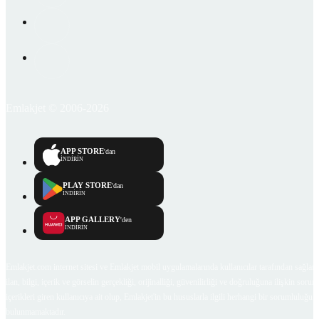
Emlakjet © 2006-2026
APP STORE
'dan
İNDİRİN
PLAY STORE
'dan
İNDİRİN
APP GALLERY
'den
İNDİRİN
Emlakjet.com internet sitesi ve Emlakjet mobil uygulamalarında kullanıcılar tarafından sağlana
ilan, bilgi, içerik ve görselin gerçekliği, orijinalliği, güvenilirliği ve doğruluğuna ilişkin soru
içerikleri giren kullanıcıya ait olup, Emlakjet'in bu hususlarla ilgili herhangi bir sorumluluğu
bulunmamaktadır.