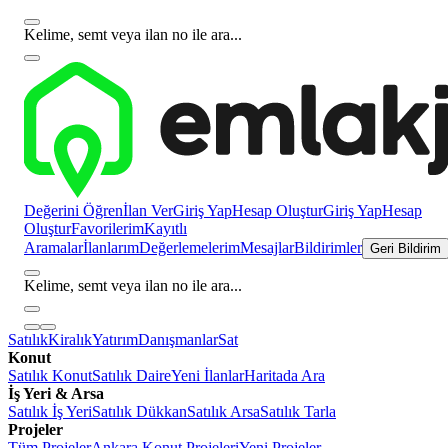
Kelime, semt veya ilan no ile ara...
Değerini Öğren
İlan Ver
Giriş Yap
Hesap Oluştur
Giriş Yap
Hesap
Oluştur
Favorilerim
Kayıtlı
Aramalar
İlanlarım
Değerlemelerim
Mesajlar
Bildirimler
Geri Bildirim
Kelime, semt veya ilan no ile ara...
Satılık
Kiralık
Yatırım
Danışmanlar
Sat
Konut
Satılık Konut
Satılık Daire
Yeni İlanlar
Haritada Ara
İş Yeri & Arsa
Satılık İş Yeri
Satılık Dükkan
Satılık Arsa
Satılık Tarla
Projeler
Tüm Projeler
Ankara Konut Projeleri
Yeni Projeler