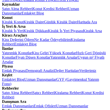
Kaynaklar
Satın Alma Rehberi
Konut Kredisi Rehberi
Uzman
Danışmanlar
Emlakjet Blog
Konut
Kiralık Konut
Kiralık Daire
Günlük Kiralık Daire
Haritada Ara
İş Yeri & Arsa
Kiralık İş Yeri
Kiralık Dükkan
Kiralık İş Yeri Piyasası
Kiralık Arsa
Kiracı Araçları
Kira Değerini Öğren
Ne Kadar Ödeyebilirim
Kiralama
Rehberi
Emlakjet Blog
İlanlar
Yatırımlık Konutlar
Kira Geliri Yüksek Konutlar
Hızlı Geri Dönüşlü
Konutlar
Fiyatı Düşen Konutlar
Yatırımlık Arsalar
Uygun m² Fiyatlı
Arsalar
Piyasa
Emlak Piyasası
Demografi Analizi
Değer Haritaları
Verilerimiz
Keşfet
Emlakjet Blog
Uzman Danışmanlar
GYF (Gayrimenkul Yatırım
Fonu)
Rehberler
Satın Alma Rehberi
Satıcı Rehberi
Kiralama Rehberi
Konut Kredisi
Rehberi
Danışman Ara
Emlak Danışmanları
Emlak Ofisleri
Uzman Danışmanlar