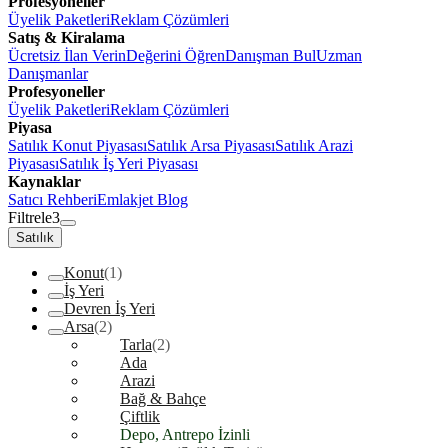
Profesyoneller
Üyelik Paketleri
Reklam Çözümleri
Satış & Kiralama
Ücretsiz İlan Verin
Değerini Öğren
Danışman Bul
Uzman
Danışmanlar
Profesyoneller
Üyelik Paketleri
Reklam Çözümleri
Piyasa
Satılık Konut Piyasası
Satılık Arsa Piyasası
Satılık Arazi
Piyasası
Satılık İş Yeri Piyasası
Kaynaklar
Satıcı Rehberi
Emlakjet Blog
Filtrele
3
Satılık
Konut
(1)
İş Yeri
Devren İş Yeri
Arsa
(2)
Tarla
(2)
Ada
Arazi
Bağ & Bahçe
Çiftlik
Depo, Antrepo İzinli