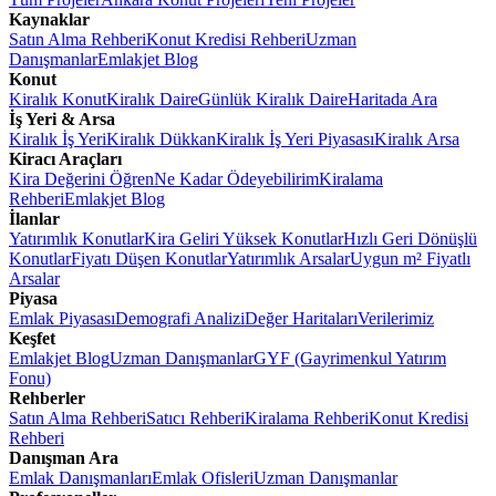
Kaynaklar
Satın Alma Rehberi
Konut Kredisi Rehberi
Uzman
Danışmanlar
Emlakjet Blog
Konut
Kiralık Konut
Kiralık Daire
Günlük Kiralık Daire
Haritada Ara
İş Yeri & Arsa
Kiralık İş Yeri
Kiralık Dükkan
Kiralık İş Yeri Piyasası
Kiralık Arsa
Kiracı Araçları
Kira Değerini Öğren
Ne Kadar Ödeyebilirim
Kiralama
Rehberi
Emlakjet Blog
İlanlar
Yatırımlık Konutlar
Kira Geliri Yüksek Konutlar
Hızlı Geri Dönüşlü
Konutlar
Fiyatı Düşen Konutlar
Yatırımlık Arsalar
Uygun m² Fiyatlı
Arsalar
Piyasa
Emlak Piyasası
Demografi Analizi
Değer Haritaları
Verilerimiz
Keşfet
Emlakjet Blog
Uzman Danışmanlar
GYF (Gayrimenkul Yatırım
Fonu)
Rehberler
Satın Alma Rehberi
Satıcı Rehberi
Kiralama Rehberi
Konut Kredisi
Rehberi
Danışman Ara
Emlak Danışmanları
Emlak Ofisleri
Uzman Danışmanlar