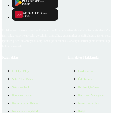
PLAY STORE
'dan
İNDİRİN
APP GALLERY
'den
İNDİRİN
Emlakjet.com internet sitesi ve Emlakjet mobil uygulamalarında kullanıcılar tarafından sağlana
ilan, bilgi, içerik ve görselin gerçekliği, orijinalliği, güvenilirliği ve doğruluğuna ilişkin soru
içerikleri giren kullanıcıya ait olup, Emlakjet'in bu hususlarla ilgili herhangi bir sorumluluğu
bulunmamaktadır.
Kaynaklar
Emlakjet Hakkında
Emlakjet Blog
Hakkımızda
Satın Alma Rehberi
Ödüllerimiz
Satıcı Rehberi
Reklam Çözümleri
Kiralama Rehberi
Kurumsal Materyaller
Konut Kredisi Rehberi
İnsan Kaynakları
Ne Kadar Ödeyebilirim
İletişim