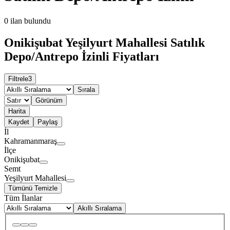
0
ilan bulundu
Onikişubat Yeşilyurt Mahallesi Satılık
Depo/Antrepo İzinli Fiyatları
Filtrele
3
Sırala
Görünüm
Harita
Kaydet
Paylaş
İl
Kahramanmaraş
İlçe
Onikişubat
Semt
Yeşilyurt Mahallesi
Tümünü Temizle
Tüm İlanlar
Akıllı Sıralama