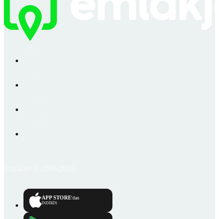
Emlakjet © 2006-2026
APP STORE
'dan
İNDİRİN