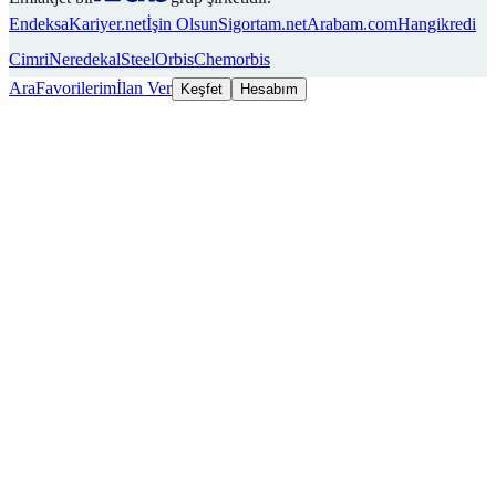
Endeksa
Kariyer.net
İşin Olsun
Sigortam.net
Arabam.com
Hangikredi
Cimri
Neredekal
SteelOrbis
Chemorbis
Ara
Favorilerim
İlan Ver
Keşfet
Hesabım