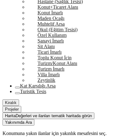
Hastane (Sağlık Tesisi)
Konut+Ticaret Alanı
Konut İmarlı
Maden Ocağı
Muhtelif Arsa
Okul (Eğitim Tesisi)
Özel Kullanım
Sanayi İmarlı
Sit Alanı
Ticari İmarlı
Toplu Konut İçin
Turizm/Konut Alanı
Turizm İmarlı
Villa İmarlı
Zeytinlik
Kat Karşılığı Arsa
Turistik Tesis
Kiralık
Projeler
Harita
Değerleri ve ilanları tematik haritada görün
Yakınımda Ara
Konumuna yakın ilanlar için yakınlık mesafesini seç.