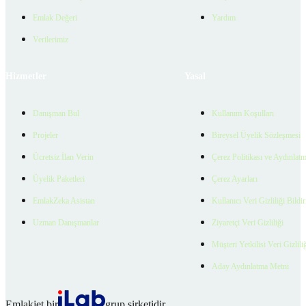
Emlak Değeri
Yardım
Verilerimiz
Hizmetler
Yasal
Danışman Bul
Kullanım Koşulları
Projeler
Bireysel Üyelik Sözleşmesi
Ücretsiz İlan Verin
Çerez Politikası ve Aydınlat
Üyelik Paketleri
Çerez Ayarları
EmlakZeka Asistan
Kullanıcı Veri Gizliliği Bildi
Uzman Danışmanlar
Ziyaretçi Veri Gizliliği
Müşteri Yetkilisi Veri Gizlili
Aday Aydınlatma Metni
Emlakjet bir
grup şirketidir.