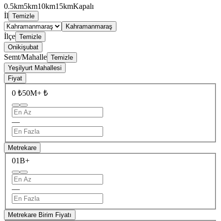
0.5km
5km
10km
15km
Kapalı
İl
Temizle
Kahramanmaraş
İlçe
Temizle
Onikişubat
Semt/Mahalle
Temizle
Yeşilyurt Mahallesi
Fiyat
0 ₺
50M+ ₺
—
Metrekare
0
1B+
—
Metrekare Birim Fiyatı