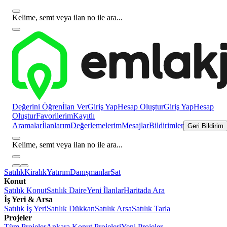
Kelime, semt veya ilan no ile ara...
Değerini Öğren
İlan Ver
Giriş Yap
Hesap Oluştur
Giriş Yap
Hesap
Oluştur
Favorilerim
Kayıtlı
Aramalar
İlanlarım
Değerlemelerim
Mesajlar
Bildirimler
Geri Bildirim
Kelime, semt veya ilan no ile ara...
Satılık
Kiralık
Yatırım
Danışmanlar
Sat
Konut
Satılık Konut
Satılık Daire
Yeni İlanlar
Haritada Ara
İş Yeri & Arsa
Satılık İş Yeri
Satılık Dükkan
Satılık Arsa
Satılık Tarla
Projeler
Tüm Projeler
Ankara Konut Projeleri
Yeni Projeler