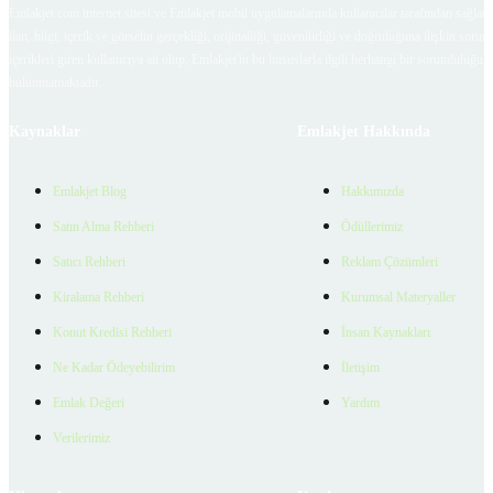
Emlakjet.com internet sitesi ve Emlakjet mobil uygulamalarında kullanıcılar tarafından sağlana
ilan, bilgi, içerik ve görselin gerçekliği, orijinalliği, güvenilirliği ve doğruluğuna ilişkin soru
içerikleri giren kullanıcıya ait olup, Emlakjet'in bu hususlarla ilgili herhangi bir sorumluluğu
bulunmamaktadır.
Kaynaklar
Emlakjet Hakkında
Emlakjet Blog
Hakkımızda
Satın Alma Rehberi
Ödüllerimiz
Satıcı Rehberi
Reklam Çözümleri
Kiralama Rehberi
Kurumsal Materyaller
Konut Kredisi Rehberi
İnsan Kaynakları
Ne Kadar Ödeyebilirim
İletişim
Emlak Değeri
Yardım
Verilerimiz