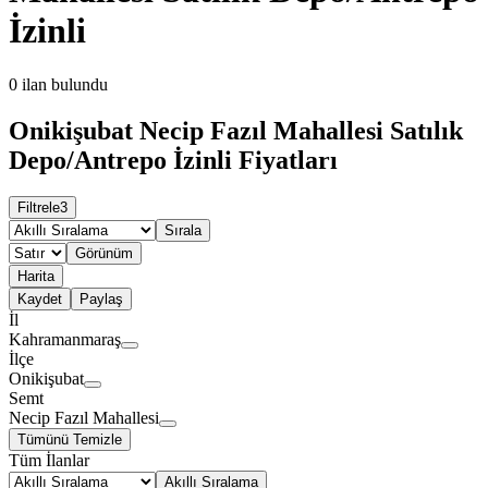
İzinli
0
ilan bulundu
Onikişubat Necip Fazıl Mahallesi Satılık
Depo/Antrepo İzinli Fiyatları
Filtrele
3
Sırala
Görünüm
Harita
Kaydet
Paylaş
İl
Kahramanmaraş
İlçe
Onikişubat
Semt
Necip Fazıl Mahallesi
Tümünü Temizle
Tüm İlanlar
Akıllı Sıralama