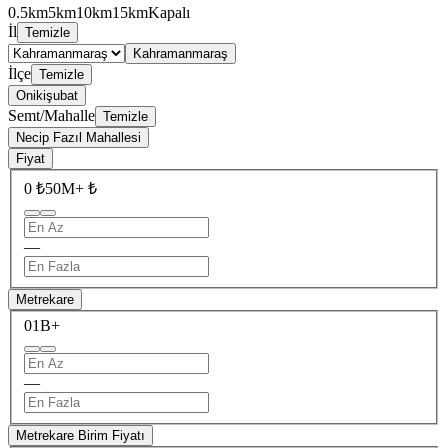
0.5km
5km
10km
15km
Kapalı
İl
Temizle
Kahramanmaraş
İlçe
Temizle
Onikişubat
Semt/Mahalle
Temizle
Necip Fazıl Mahallesi
Fiyat
0 ₺
50M+ ₺
—
Metrekare
0
1B+
—
Metrekare Birim Fiyatı