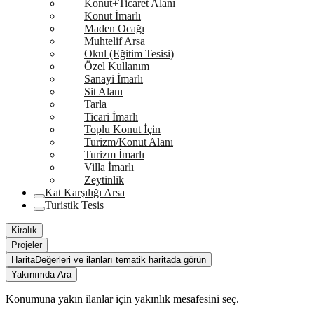
Konut+Ticaret Alanı
Konut İmarlı
Maden Ocağı
Muhtelif Arsa
Okul (Eğitim Tesisi)
Özel Kullanım
Sanayi İmarlı
Sit Alanı
Tarla
Ticari İmarlı
Toplu Konut İçin
Turizm/Konut Alanı
Turizm İmarlı
Villa İmarlı
Zeytinlik
Kat Karşılığı Arsa
Turistik Tesis
Kiralık
Projeler
Harita
Değerleri ve ilanları tematik haritada görün
Yakınımda Ara
Konumuna yakın ilanlar için yakınlık mesafesini seç.