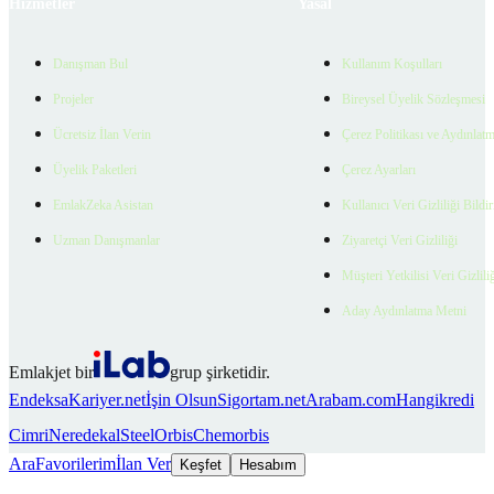
Hizmetler
Yasal
Danışman Bul
Kullanım Koşulları
Projeler
Bireysel Üyelik Sözleşmesi
Ücretsiz İlan Verin
Çerez Politikası ve Aydınlat
Üyelik Paketleri
Çerez Ayarları
EmlakZeka Asistan
Kullanıcı Veri Gizliliği Bildi
Uzman Danışmanlar
Ziyaretçi Veri Gizliliği
Müşteri Yetkilisi Veri Gizlili
Aday Aydınlatma Metni
Emlakjet bir
grup şirketidir.
Endeksa
Kariyer.net
İşin Olsun
Sigortam.net
Arabam.com
Hangikredi
Cimri
Neredekal
SteelOrbis
Chemorbis
Ara
Favorilerim
İlan Ver
Keşfet
Hesabım