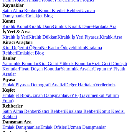
Kaynaklar
Satın Alma Rehberi
Konut Kredisi Rehberi
Uzman
Danışmanlar
Emlakjet Blog
Konut
Kiralık Konut
Kiralık Daire
Günlük Kiralık Daire
Haritada Ara
İş Yeri & Arsa
Kiralık İş Yeri
Kiralık Dükkan
Kiralık İş Yeri Piyasası
Kiralık Arsa
Kiracı Araçları
Kira Değerini Öğren
Ne Kadar Ödeyebilirim
Kiralama
Rehberi
Emlakjet Blog
İlanlar
Yatırımlık Konutlar
Kira Geliri Yüksek Konutlar
Hızlı Geri Dönüşlü
Konutlar
Fiyatı Düşen Konutlar
Yatırımlık Arsalar
Uygun m² Fiyatlı
Arsalar
Piyasa
Emlak Piyasası
Demografi Analizi
Değer Haritaları
Verilerimiz
Keşfet
Emlakjet Blog
Uzman Danışmanlar
GYF (Gayrimenkul Yatırım
Fonu)
Rehberler
Satın Alma Rehberi
Satıcı Rehberi
Kiralama Rehberi
Konut Kredisi
Rehberi
Danışman Ara
Emlak Danışmanları
Emlak Ofisleri
Uzman Danışmanlar