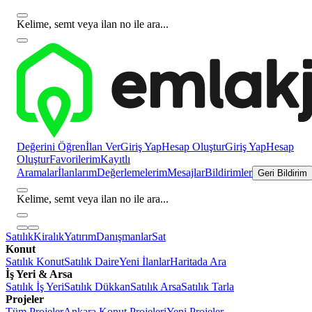
Kelime, semt veya ilan no ile ara...
Değerini Öğren
İlan Ver
Giriş Yap
Hesap Oluştur
Giriş Yap
Hesap
Oluştur
Favorilerim
Kayıtlı
Aramalar
İlanlarım
Değerlemelerim
Mesajlar
Bildirimler
Geri Bildirim
Kelime, semt veya ilan no ile ara...
Satılık
Kiralık
Yatırım
Danışmanlar
Sat
Konut
Satılık Konut
Satılık Daire
Yeni İlanlar
Haritada Ara
İş Yeri & Arsa
Satılık İş Yeri
Satılık Dükkan
Satılık Arsa
Satılık Tarla
Projeler
Tüm Projeler
Ankara Konut Projeleri
Yeni Projeler