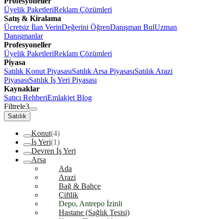
Profesyoneller
Üyelik Paketleri
Reklam Çözümleri
Satış & Kiralama
Ücretsiz İlan Verin
Değerini Öğren
Danışman Bul
Uzman
Danışmanlar
Profesyoneller
Üyelik Paketleri
Reklam Çözümleri
Piyasa
Satılık Konut Piyasası
Satılık Arsa Piyasası
Satılık Arazi
Piyasası
Satılık İş Yeri Piyasası
Kaynaklar
Satıcı Rehberi
Emlakjet Blog
Filtrele
3
Satılık
Konut
(4)
İş Yeri
(1)
Devren İş Yeri
Arsa
Ada
Arazi
Bağ & Bahçe
Çiftlik
Depo, Antrepo İzinli
Hastane (Sağlık Tesisi)