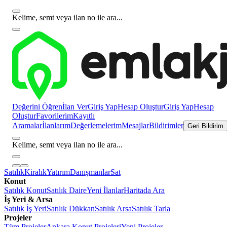
Kelime, semt veya ilan no ile ara...
Değerini Öğren
İlan Ver
Giriş Yap
Hesap Oluştur
Giriş Yap
Hesap
Oluştur
Favorilerim
Kayıtlı
Aramalar
İlanlarım
Değerlemelerim
Mesajlar
Bildirimler
Geri Bildirim
Kelime, semt veya ilan no ile ara...
Satılık
Kiralık
Yatırım
Danışmanlar
Sat
Konut
Satılık Konut
Satılık Daire
Yeni İlanlar
Haritada Ara
İş Yeri & Arsa
Satılık İş Yeri
Satılık Dükkan
Satılık Arsa
Satılık Tarla
Projeler
Tüm Projeler
Ankara Konut Projeleri
Yeni Projeler