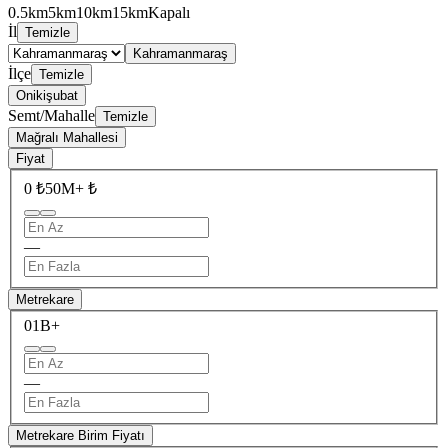
0.5km
5km
10km
15km
Kapalı
İl
Temizle
Kahramanmaraş
İlçe
Temizle
Onikişubat
Semt/Mahalle
Temizle
Mağralı Mahallesi
Fiyat
0 ₺
50M+ ₺
—
Metrekare
0
1B+
—
Metrekare Birim Fiyatı