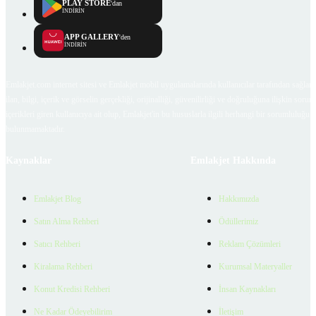
PLAY STORE
'dan
İNDİRİN
APP GALLERY
'den
İNDİRİN
Emlakjet.com internet sitesi ve Emlakjet mobil uygulamalarında kullanıcılar tarafından sağlana
ilan, bilgi, içerik ve görselin gerçekliği, orijinalliği, güvenilirliği ve doğruluğuna ilişkin soru
içerikleri giren kullanıcıya ait olup, Emlakjet'in bu hususlarla ilgili herhangi bir sorumluluğu
bulunmamaktadır.
Kaynaklar
Emlakjet Hakkında
Emlakjet Blog
Hakkımızda
Satın Alma Rehberi
Ödüllerimiz
Satıcı Rehberi
Reklam Çözümleri
Kiralama Rehberi
Kurumsal Materyaller
Konut Kredisi Rehberi
İnsan Kaynakları
Ne Kadar Ödeyebilirim
İletişim