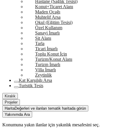
Hastane (Sağlık Tesisi)
Konut+Ticaret Alanı
Maden Ocağı
Muhtelif Arsa
Okul (Eğitim Tesisi)
Özel Kullanım
Sanayi İmarlı
Sit Alanı
Tarla
Ticari İmarlı
Toplu Konut İçin
Turizm/Konut Alanı
Turizm İmarlı
Villa İmarlı
Zeytinlik
Kat Karşılığı Arsa
Turistik Tesis
Kiralık
Projeler
Harita
Değerleri ve ilanları tematik haritada görün
Yakınımda Ara
Konumuna yakın ilanlar için yakınlık mesafesini seç.