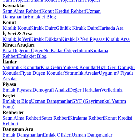
Kaynaklar
Satın Alma Rehberi
Konut Kredisi Rehberi
Uzman
Danışmanlar
Emlakjet Blog
Konut
Kiralık Konut
Kiralık Daire
Günlük Kiralık Daire
Haritada Ara
İş Yeri & Arsa
Kiralık İş Yeri
Kiralık Dükkan
Kiralık İş Yeri Piyasası
Kiralık Arsa
Kiracı Araçları
Kira Değerini Öğren
Ne Kadar Ödeyebilirim
Kiralama
Rehberi
Emlakjet Blog
İlanlar
Yatırımlık Konutlar
Kira Geliri Yüksek Konutlar
Hızlı Geri Dönüşlü
Konutlar
Fiyatı Düşen Konutlar
Yatırımlık Arsalar
Uygun m² Fiyatlı
Arsalar
Piyasa
Emlak Piyasası
Demografi Analizi
Değer Haritaları
Verilerimiz
Keşfet
Emlakjet Blog
Uzman Danışmanlar
GYF (Gayrimenkul Yatırım
Fonu)
Rehberler
Satın Alma Rehberi
Satıcı Rehberi
Kiralama Rehberi
Konut Kredisi
Rehberi
Danışman Ara
Emlak Danışmanları
Emlak Ofisleri
Uzman Danışmanlar