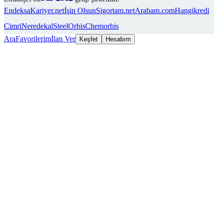
Endeksa
Kariyer.net
İşin Olsun
Sigortam.net
Arabam.com
Hangikredi
Cimri
Neredekal
SteelOrbis
Chemorbis
Ara
Favorilerim
İlan Ver
Keşfet
Hesabım