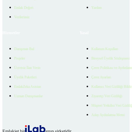
Emlak Değeri
Yardım
Verilerimiz
Hizmetler
Yasal
Danışman Bul
Kullanım Koşulları
Projeler
Bireysel Üyelik Sözleşmesi
Ücretsiz İlan Verin
Çerez Politikası ve Aydınlat
Üyelik Paketleri
Çerez Ayarları
EmlakZeka Asistan
Kullanıcı Veri Gizliliği Bildi
Uzman Danışmanlar
Ziyaretçi Veri Gizliliği
Müşteri Yetkilisi Veri Gizlili
Aday Aydınlatma Metni
Emlakjet bir
grup şirketidir.