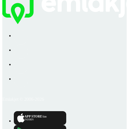
Emlakjet © 2006-2026
APP STORE
'dan
İNDİRİN