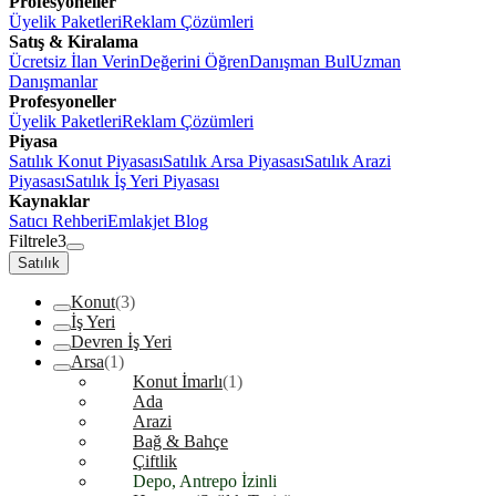
Profesyoneller
Üyelik Paketleri
Reklam Çözümleri
Satış & Kiralama
Ücretsiz İlan Verin
Değerini Öğren
Danışman Bul
Uzman
Danışmanlar
Profesyoneller
Üyelik Paketleri
Reklam Çözümleri
Piyasa
Satılık Konut Piyasası
Satılık Arsa Piyasası
Satılık Arazi
Piyasası
Satılık İş Yeri Piyasası
Kaynaklar
Satıcı Rehberi
Emlakjet Blog
Filtrele
3
Satılık
Konut
(3)
İş Yeri
Devren İş Yeri
Arsa
(1)
Konut İmarlı
(1)
Ada
Arazi
Bağ & Bahçe
Çiftlik
Depo, Antrepo İzinli