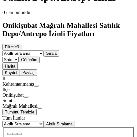
0
ilan bulundu
Onikişubat Mağralı Mahallesi Satılık
Depo/Antrepo İzinli Fiyatları
Filtrele
3
Sırala
Görünüm
Harita
Kaydet
Paylaş
İl
Kahramanmaraş
İlçe
Onikişubat
Semt
Mağralı Mahallesi
Tümünü Temizle
Tüm İlanlar
Akıllı Sıralama