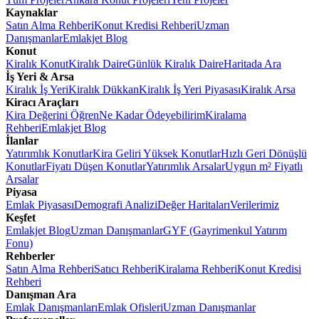
Kaynaklar
Satın Alma Rehberi
Konut Kredisi Rehberi
Uzman
Danışmanlar
Emlakjet Blog
Konut
Kiralık Konut
Kiralık Daire
Günlük Kiralık Daire
Haritada Ara
İş Yeri & Arsa
Kiralık İş Yeri
Kiralık Dükkan
Kiralık İş Yeri Piyasası
Kiralık Arsa
Kiracı Araçları
Kira Değerini Öğren
Ne Kadar Ödeyebilirim
Kiralama
Rehberi
Emlakjet Blog
İlanlar
Yatırımlık Konutlar
Kira Geliri Yüksek Konutlar
Hızlı Geri Dönüşlü
Konutlar
Fiyatı Düşen Konutlar
Yatırımlık Arsalar
Uygun m² Fiyatlı
Arsalar
Piyasa
Emlak Piyasası
Demografi Analizi
Değer Haritaları
Verilerimiz
Keşfet
Emlakjet Blog
Uzman Danışmanlar
GYF (Gayrimenkul Yatırım
Fonu)
Rehberler
Satın Alma Rehberi
Satıcı Rehberi
Kiralama Rehberi
Konut Kredisi
Rehberi
Danışman Ara
Emlak Danışmanları
Emlak Ofisleri
Uzman Danışmanlar