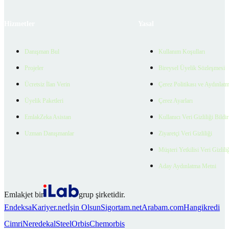
Hizmetler
Yasal
Danışman Bul
Kullanım Koşulları
Projeler
Bireysel Üyelik Sözleşmesi
Ücretsiz İlan Verin
Çerez Politikası ve Aydınlat
Üyelik Paketleri
Çerez Ayarları
EmlakZeka Asistan
Kullanıcı Veri Gizliliği Bildi
Uzman Danışmanlar
Ziyaretçi Veri Gizliliği
Müşteri Yetkilisi Veri Gizlili
Aday Aydınlatma Metni
Emlakjet bir
grup şirketidir.
Endeksa
Kariyer.net
İşin Olsun
Sigortam.net
Arabam.com
Hangikredi
Cimri
Neredekal
SteelOrbis
Chemorbis