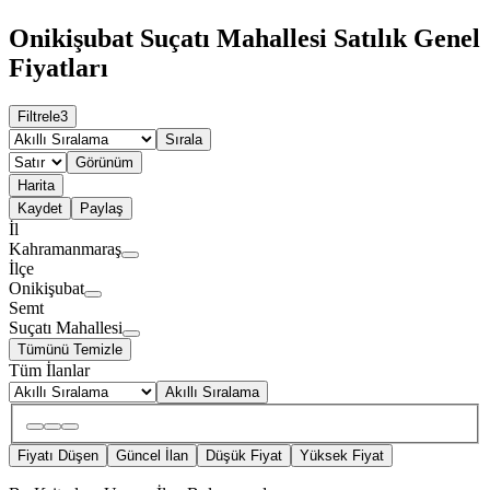
Onikişubat Suçatı Mahallesi Satılık Genel
Fiyatları
Filtrele
3
Sırala
Görünüm
Harita
Kaydet
Paylaş
İl
Kahramanmaraş
İlçe
Onikişubat
Semt
Suçatı Mahallesi
Tümünü Temizle
Tüm İlanlar
Akıllı Sıralama
Fiyatı Düşen
Güncel İlan
Düşük Fiyat
Yüksek Fiyat