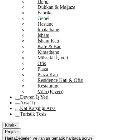
Depo
Dükkan & Mağaza
Fabrika
Genel
Hastane
İmalathane
İşhanı
İşhanı Katı
Kafe & Bar
Kıraathane
Müstakil İş yeri
Ofis
Plaza
Plaza Katı
Residence Katı & Ofisi
Restaurant
Villa (İş yeri)
Devren İş Yeri
Arsa
(1)
Kat Karşılığı Arsa
Turistik Tesis
Kiralık
Projeler
Harita
Değerleri ve ilanları tematik haritada görün