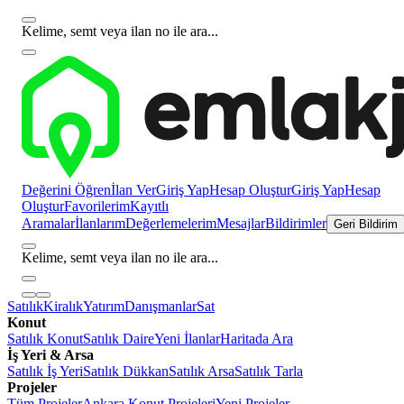
Kelime, semt veya ilan no ile ara...
Değerini Öğren
İlan Ver
Giriş Yap
Hesap Oluştur
Giriş Yap
Hesap
Oluştur
Favorilerim
Kayıtlı
Aramalar
İlanlarım
Değerlemelerim
Mesajlar
Bildirimler
Geri Bildirim
Kelime, semt veya ilan no ile ara...
Satılık
Kiralık
Yatırım
Danışmanlar
Sat
Konut
Satılık Konut
Satılık Daire
Yeni İlanlar
Haritada Ara
İş Yeri & Arsa
Satılık İş Yeri
Satılık Dükkan
Satılık Arsa
Satılık Tarla
Projeler
Tüm Projeler
Ankara Konut Projeleri
Yeni Projeler