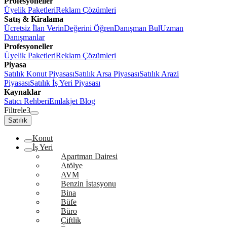
Profesyoneller
Üyelik Paketleri
Reklam Çözümleri
Satış & Kiralama
Ücretsiz İlan Verin
Değerini Öğren
Danışman Bul
Uzman
Danışmanlar
Profesyoneller
Üyelik Paketleri
Reklam Çözümleri
Piyasa
Satılık Konut Piyasası
Satılık Arsa Piyasası
Satılık Arazi
Piyasası
Satılık İş Yeri Piyasası
Kaynaklar
Satıcı Rehberi
Emlakjet Blog
Filtrele
3
Satılık
Konut
İş Yeri
Apartman Dairesi
Atölye
AVM
Benzin İstasyonu
Bina
Büfe
Büro
Çiftlik