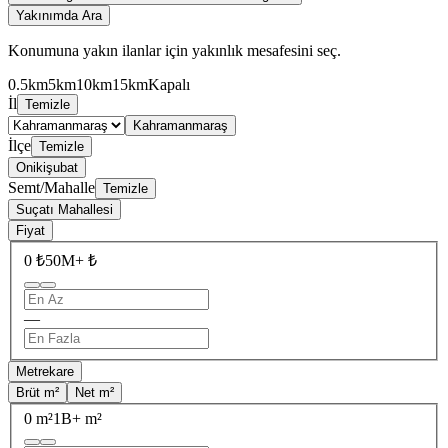
Yakınımda Ara
Konumuna yakın ilanlar için yakınlık mesafesini seç.
0.5km
5km
10km
15km
Kapalı
İl
Temizle
Kahramanmaraş
İlçe
Temizle
Onikişubat
Semt/Mahalle
Temizle
Suçatı Mahallesi
Fiyat
0 ₺
50M+ ₺
—
Metrekare
Brüt m²
Net m²
0 m²
1B+ m²