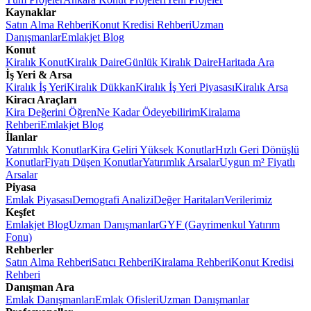
Kaynaklar
Satın Alma Rehberi
Konut Kredisi Rehberi
Uzman
Danışmanlar
Emlakjet Blog
Konut
Kiralık Konut
Kiralık Daire
Günlük Kiralık Daire
Haritada Ara
İş Yeri & Arsa
Kiralık İş Yeri
Kiralık Dükkan
Kiralık İş Yeri Piyasası
Kiralık Arsa
Kiracı Araçları
Kira Değerini Öğren
Ne Kadar Ödeyebilirim
Kiralama
Rehberi
Emlakjet Blog
İlanlar
Yatırımlık Konutlar
Kira Geliri Yüksek Konutlar
Hızlı Geri Dönüşlü
Konutlar
Fiyatı Düşen Konutlar
Yatırımlık Arsalar
Uygun m² Fiyatlı
Arsalar
Piyasa
Emlak Piyasası
Demografi Analizi
Değer Haritaları
Verilerimiz
Keşfet
Emlakjet Blog
Uzman Danışmanlar
GYF (Gayrimenkul Yatırım
Fonu)
Rehberler
Satın Alma Rehberi
Satıcı Rehberi
Kiralama Rehberi
Konut Kredisi
Rehberi
Danışman Ara
Emlak Danışmanları
Emlak Ofisleri
Uzman Danışmanlar