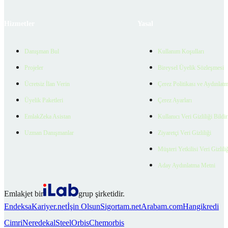
Hizmetler
Yasal
Danışman Bul
Kullanım Koşulları
Projeler
Bireysel Üyelik Sözleşmesi
Ücretsiz İlan Verin
Çerez Politikası ve Aydınlat
Üyelik Paketleri
Çerez Ayarları
EmlakZeka Asistan
Kullanıcı Veri Gizliliği Bildi
Uzman Danışmanlar
Ziyaretçi Veri Gizliliği
Müşteri Yetkilisi Veri Gizlili
Aday Aydınlatma Metni
Emlakjet bir
grup şirketidir.
Endeksa
Kariyer.net
İşin Olsun
Sigortam.net
Arabam.com
Hangikredi
Cimri
Neredekal
SteelOrbis
Chemorbis