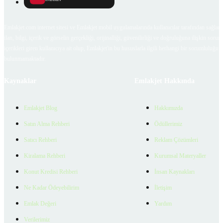
Emlakjet.com internet sitesi ve Emlakjet mobil uygulamalarında kullanıcılar tarafından sağlana
ilan, bilgi, içerik ve görselin gerçekliği, orijinalliği, güvenilirliği ve doğruluğuna ilişkin soru
içerikleri giren kullanıcıya ait olup, Emlakjet'in bu hususlarla ilgili herhangi bir sorumluluğu
bulunmamaktadır.
Kaynaklar
Emlakjet Hakkında
Emlakjet Blog
Hakkımızda
Satın Alma Rehberi
Ödüllerimiz
Satıcı Rehberi
Reklam Çözümleri
Kiralama Rehberi
Kurumsal Materyaller
Konut Kredisi Rehberi
İnsan Kaynakları
Ne Kadar Ödeyebilirim
İletişim
Emlak Değeri
Yardım
Verilerimiz