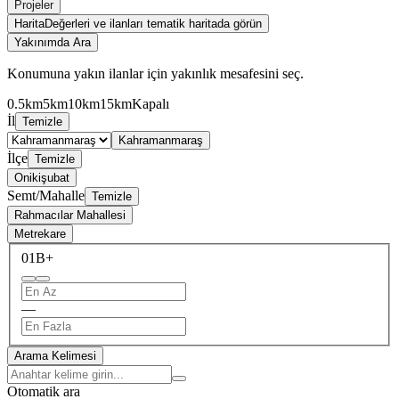
Projeler
Harita
Değerleri ve ilanları tematik haritada görün
Yakınımda Ara
Konumuna yakın ilanlar için yakınlık mesafesini seç.
0.5km
5km
10km
15km
Kapalı
İl
Temizle
Kahramanmaraş
İlçe
Temizle
Onikişubat
Semt/Mahalle
Temizle
Rahmacılar Mahallesi
Metrekare
0
1B+
—
Arama Kelimesi
Otomatik ara