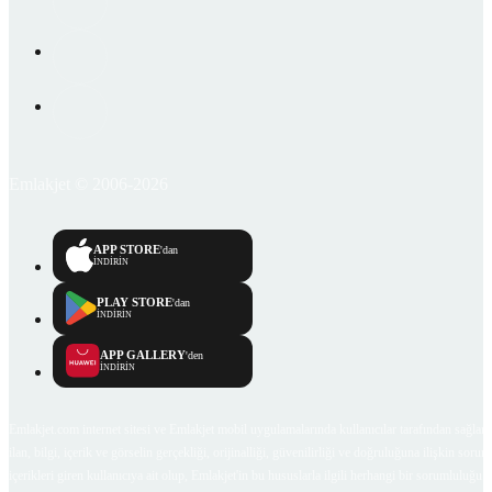
Emlakjet © 2006-2026
APP STORE
'dan
İNDİRİN
PLAY STORE
'dan
İNDİRİN
APP GALLERY
'den
İNDİRİN
Emlakjet.com internet sitesi ve Emlakjet mobil uygulamalarında kullanıcılar tarafından sağlana
ilan, bilgi, içerik ve görselin gerçekliği, orijinalliği, güvenilirliği ve doğruluğuna ilişkin soru
içerikleri giren kullanıcıya ait olup, Emlakjet'in bu hususlarla ilgili herhangi bir sorumluluğu