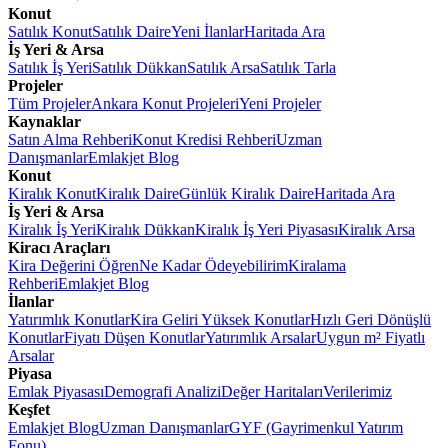
Konut
Satılık Konut
Satılık Daire
Yeni İlanlar
Haritada Ara
İş Yeri & Arsa
Satılık İş Yeri
Satılık Dükkan
Satılık Arsa
Satılık Tarla
Projeler
Tüm Projeler
Ankara Konut Projeleri
Yeni Projeler
Kaynaklar
Satın Alma Rehberi
Konut Kredisi Rehberi
Uzman
Danışmanlar
Emlakjet Blog
Konut
Kiralık Konut
Kiralık Daire
Günlük Kiralık Daire
Haritada Ara
İş Yeri & Arsa
Kiralık İş Yeri
Kiralık Dükkan
Kiralık İş Yeri Piyasası
Kiralık Arsa
Kiracı Araçları
Kira Değerini Öğren
Ne Kadar Ödeyebilirim
Kiralama
Rehberi
Emlakjet Blog
İlanlar
Yatırımlık Konutlar
Kira Geliri Yüksek Konutlar
Hızlı Geri Dönüşlü
Konutlar
Fiyatı Düşen Konutlar
Yatırımlık Arsalar
Uygun m² Fiyatlı
Arsalar
Piyasa
Emlak Piyasası
Demografi Analizi
Değer Haritaları
Verilerimiz
Keşfet
Emlakjet Blog
Uzman Danışmanlar
GYF (Gayrimenkul Yatırım
Fonu)