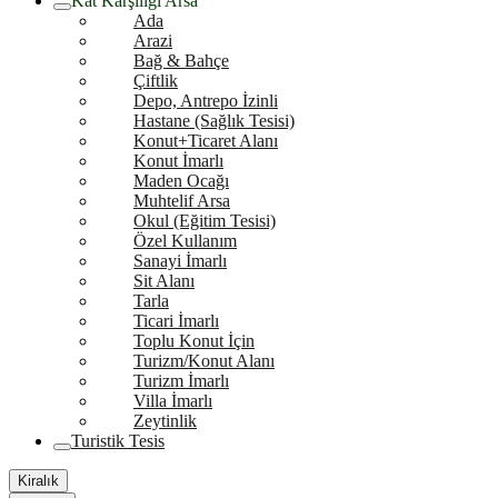
Kat Karşılığı Arsa
Ada
Arazi
Bağ & Bahçe
Çiftlik
Depo, Antrepo İzinli
Hastane (Sağlık Tesisi)
Konut+Ticaret Alanı
Konut İmarlı
Maden Ocağı
Muhtelif Arsa
Okul (Eğitim Tesisi)
Özel Kullanım
Sanayi İmarlı
Sit Alanı
Tarla
Ticari İmarlı
Toplu Konut İçin
Turizm/Konut Alanı
Turizm İmarlı
Villa İmarlı
Zeytinlik
Turistik Tesis
Kiralık