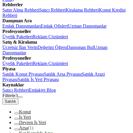
Rehberler
Satın Alma Rehberi
Satıcı Rehberi
Kiralama Rehberi
Konut Kredisi
Rehberi
Danışman Ara
Emlak Danışmanları
Emlak Ofisleri
Uzman Danışmanlar
Profesyoneller
Üyelik Paketleri
Reklam Çözümleri
Satış & Kiralama
Ücretsiz İlan Verin
Değerini Öğren
Danışman Bul
Uzman
Danışmanlar
Profesyoneller
Üyelik Paketleri
Reklam Çözümleri
Piyasa
Satılık Konut Piyasası
Satılık Arsa Piyasası
Satılık Arazi
Piyasası
Satılık İş Yeri Piyasası
Kaynaklar
Satıcı Rehberi
Emlakjet Blog
Filtrele
3
Satılık
Konut
İş Yeri
Devren İş Yeri
Arsa
(1)