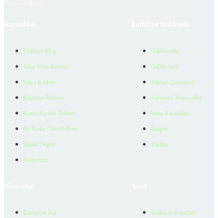
bulunmamaktadır.
Kaynaklar
Emlakjet Hakkında
Emlakjet Blog
Hakkımızda
Satın Alma Rehberi
Ödüllerimiz
Satıcı Rehberi
Reklam Çözümleri
Kiralama Rehberi
Kurumsal Materyaller
Konut Kredisi Rehberi
İnsan Kaynakları
Ne Kadar Ödeyebilirim
İletişim
Emlak Değeri
Yardım
Verilerimiz
Hizmetler
Yasal
Danışman Bul
Kullanım Koşulları