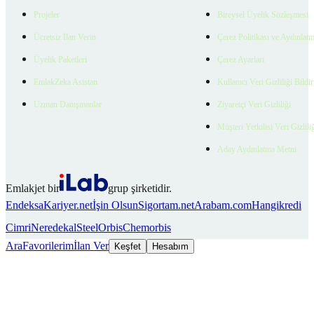
Projeler
Bireysel Üyelik Sözleşmesi
Ücretsiz İlan Verin
Çerez Politikası ve Aydınlat
Üyelik Paketleri
Çerez Ayarları
EmlakZeka Asistan
Kullanıcı Veri Gizliliği Bildi
Uzman Danışmanlar
Ziyaretçi Veri Gizliliği
Müşteri Yetkilisi Veri Gizlili
Aday Aydınlatma Metni
Emlakjet bir
grup şirketidir.
Endeksa
Kariyer.net
İşin Olsun
Sigortam.net
Arabam.com
Hangikredi
Cimri
Neredekal
SteelOrbis
Chemorbis
Ara
Favorilerim
İlan Ver
Keşfet
Hesabım