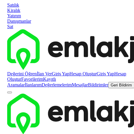
Satılık
Kiralık
Yatırım
Danışmanlar
Sat
Değerini Öğren
İlan Ver
Giriş Yap
Hesap Oluştur
Giriş Yap
Hesap
Oluştur
Favorilerim
Kayıtlı
Aramalar
İlanlarım
Değerlemelerim
Mesajlar
Bildirimler
Geri Bildirim