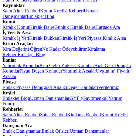
Kaynaklar
Satın Alma Rehberi
Konut Kredisi Rehberi
Uzman
Danışmanlar
Emlakjet Blog
Konut
Kiralık Konut
Kiralık Daire
Günlük Kiralık Daire
Haritada Ara
İş Yeri & Arsa
Kiralık İş Yeri
Kiralık Dükkan
Kiralık İş Yeri Piyasası
Kiralık Arsa
Kiracı Araçları
Kira Değerini Öğren
Ne Kadar Ödeyebilirim
Kiralama
Rehberi
Emlakjet Blog
İlanlar
Yatırımlık Konutlar
Kira Geliri Yüksek Konutlar
Hızlı Geri Dönüşlü
Konutlar
Fiyatı Düşen Konutlar
Yatırımlık Arsalar
Uygun m² Fiyatlı
Arsalar
Piyasa
Emlak Piyasası
Demografi Analizi
Değer Haritaları
Verilerimiz
Keşfet
Emlakjet Blog
Uzman Danışmanlar
GYF (Gayrimenkul Yatırım
Fonu)
Rehberler
Satın Alma Rehberi
Satıcı Rehberi
Kiralama Rehberi
Konut Kredisi
Rehberi
Danışman Ara
Emlak Danışmanları
Emlak Ofisleri
Uzman Danışmanlar