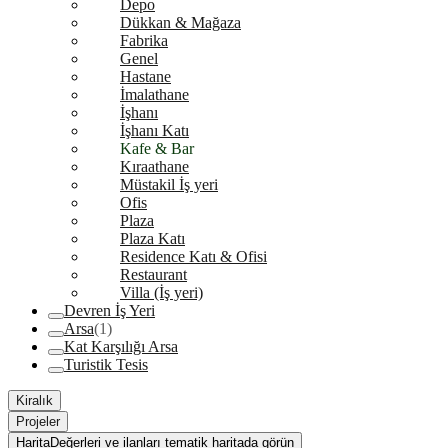
Depo
Dükkan & Mağaza
Fabrika
Genel
Hastane
İmalathane
İşhanı
İşhanı Katı
Kafe & Bar
Kıraathane
Müstakil İş yeri
Ofis
Plaza
Plaza Katı
Residence Katı & Ofisi
Restaurant
Villa (İş yeri)
Devren İş Yeri
Arsa
(1)
Kat Karşılığı Arsa
Turistik Tesis
Kiralık
Projeler
Harita
Değerleri ve ilanları tematik haritada görün