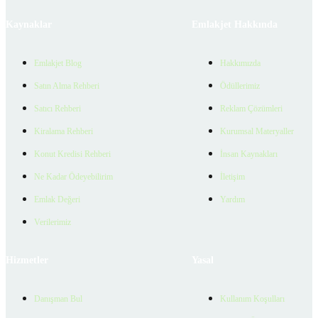
Kaynaklar
Emlakjet Hakkında
Emlakjet Blog
Hakkımızda
Satın Alma Rehberi
Ödüllerimiz
Satıcı Rehberi
Reklam Çözümleri
Kiralama Rehberi
Kurumsal Materyaller
Konut Kredisi Rehberi
İnsan Kaynakları
Ne Kadar Ödeyebilirim
İletişim
Emlak Değeri
Yardım
Verilerimiz
Hizmetler
Yasal
Danışman Bul
Kullanım Koşulları