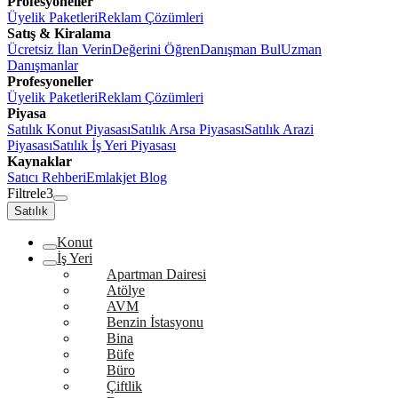
Profesyoneller
Üyelik Paketleri
Reklam Çözümleri
Satış & Kiralama
Ücretsiz İlan Verin
Değerini Öğren
Danışman Bul
Uzman
Danışmanlar
Profesyoneller
Üyelik Paketleri
Reklam Çözümleri
Piyasa
Satılık Konut Piyasası
Satılık Arsa Piyasası
Satılık Arazi
Piyasası
Satılık İş Yeri Piyasası
Kaynaklar
Satıcı Rehberi
Emlakjet Blog
Filtrele
3
Satılık
Konut
İş Yeri
Apartman Dairesi
Atölye
AVM
Benzin İstasyonu
Bina
Büfe
Büro
Çiftlik