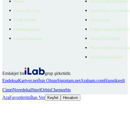
Projeler
Bireysel Üyelik Sözleşmesi
Ücretsiz İlan Verin
Çerez Politikası ve Aydınlat
Üyelik Paketleri
Çerez Ayarları
EmlakZeka Asistan
Kullanıcı Veri Gizliliği Bildi
Uzman Danışmanlar
Ziyaretçi Veri Gizliliği
Müşteri Yetkilisi Veri Gizlili
Aday Aydınlatma Metni
Emlakjet bir
grup şirketidir.
Endeksa
Kariyer.net
İşin Olsun
Sigortam.net
Arabam.com
Hangikredi
Cimri
Neredekal
SteelOrbis
Chemorbis
Ara
Favorilerim
İlan Ver
Keşfet
Hesabım