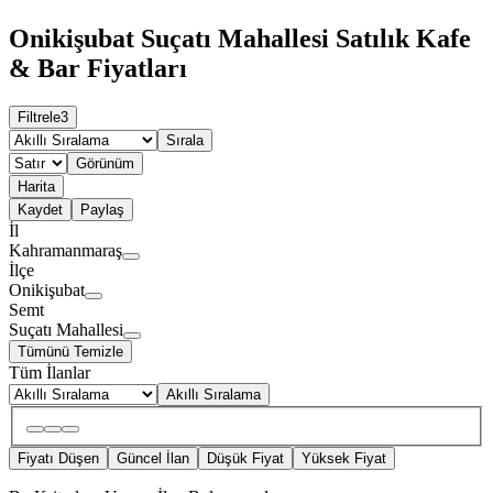
Onikişubat Suçatı Mahallesi Satılık Kafe
& Bar Fiyatları
Filtrele
3
Sırala
Görünüm
Harita
Kaydet
Paylaş
İl
Kahramanmaraş
İlçe
Onikişubat
Semt
Suçatı Mahallesi
Tümünü Temizle
Tüm İlanlar
Akıllı Sıralama
Fiyatı Düşen
Güncel İlan
Düşük Fiyat
Yüksek Fiyat