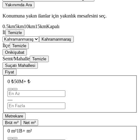
Yakınımda Ara
Konumuna yakın ilanlar için yakınlık mesafesini seç.
0.5km
5km
10km
15km
Kapalı
İl
Temizle
Kahramanmaraş
İlçe
Temizle
Onikişubat
Semt/Mahalle
Temizle
Suçatı Mahallesi
Fiyat
0 ₺
50M+ ₺
—
Metrekare
Brüt m²
Net m²
0 m²
1B+ m²