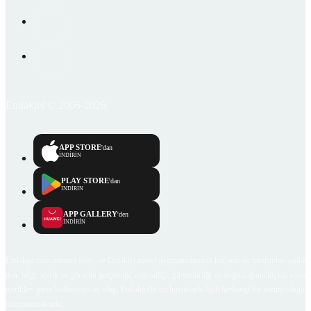
Emlakjet © 2006-2026
APP STORE
'dan
İNDİRİN
PLAY STORE
'dan
İNDİRİN
APP GALLERY
'den
İNDİRİN
Emlakjet.com internet sitesi ve Emlakjet mobil uygulamalarında kullanıcılar tarafından sağlana
ilan, bilgi, içerik ve görselin gerçekliği, orijinalliği, güvenilirliği ve doğruluğuna ilişkin soru
içerikleri giren kullanıcıya ait olup, Emlakjet'in bu hususlarla ilgili herhangi bir sorumluluğu
bulunmamaktadır.