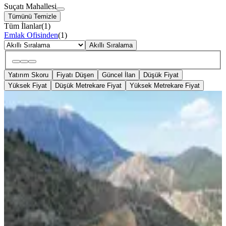
Suçatı Mahallesi
Tümünü Temizle
Tüm İlanlar
(
1
)
Emlak Ofisinden
(
1
)
Akıllı Sıralama
Yatırım Skoru
Fiyatı Düşen
Güncel İlan
Düşük Fiyat
Yüksek Fiyat
Düşük Metrekare Fiyat
Yüksek Metrekare Fiyat
TAKASLI
Germenıcıa'dan Fırnız'ın Üst
Tarafında Satılık Tarla
Onikişubat, Suçatı Mahallesi
10630 m²
·
1.058/m²
·
02.07.2026
11.250.000 ₺
Germenicia Gayrimenkul
Celalettin Yarpuz