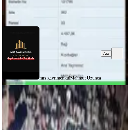
mrs gayrimenkul
Mahmut Uzunca
Ara
Ara
mrs gayrimenkul
Mahmut Uzunca
Mrs Gayrimenkul Dan Satılık İmarlı
Arsa
Onikişubat, Üngüt Mahallesi
3817 m²
·
18.000/m²
·
03.01.2026