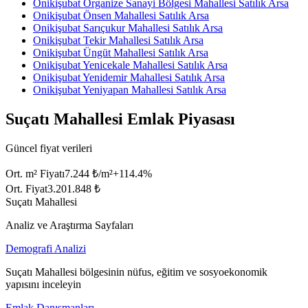
Onikişubat Organize Sanayi Bölgesi Mahallesi Satılık Arsa
Onikişubat Önsen Mahallesi Satılık Arsa
Onikişubat Sarıçukur Mahallesi Satılık Arsa
Onikişubat Tekir Mahallesi Satılık Arsa
Onikişubat Üngüt Mahallesi Satılık Arsa
Onikişubat Yenicekale Mahallesi Satılık Arsa
Onikişubat Yenidemir Mahallesi Satılık Arsa
Onikişubat Yeniyapan Mahallesi Satılık Arsa
Suçatı Mahallesi Emlak Piyasası
Güncel fiyat verileri
Ort. m² Fiyatı
7.244 ₺/m²
+
114.4
%
Ort. Fiyat
3.201.848 ₺
Suçatı Mahallesi
Analiz ve Araştırma Sayfaları
Demografi Analizi
Suçatı Mahallesi bölgesinin nüfus, eğitim ve sosyoekonomik
yapısını inceleyin
Emlak Danışmanları