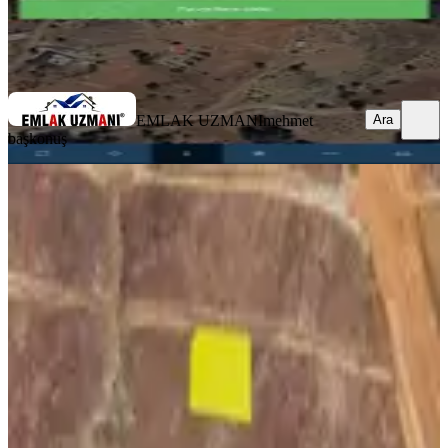
EMLAK UZMANI
mehmet başkonuş
Ara
EMLAK UZMANI
mehmet
Ara
başkonuş
Doru'dan Önsen'de Satılık Müstakil
Arsa
Onikişubat, Önsen Mahallesi
1500 m²
·
5.000/m²
·
04.07.2026
7.500.000 ₺
Doru Gayrimenkul
Murat Zincirkıran