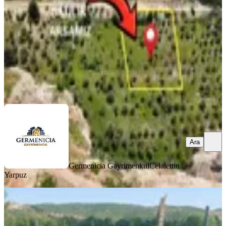
2356 m²
·
19.949/m²
·
02.06.2026
47.000.000 ₺
Germenicia Gayrimenkul
Celalettin Yarpuz
Ara
Ara
Germenicia Gayrimenkul
Celalettin
Yarpuz
Yıldız Emlaktan Altınova Mah.
Satılık Tek Parsel Tarla