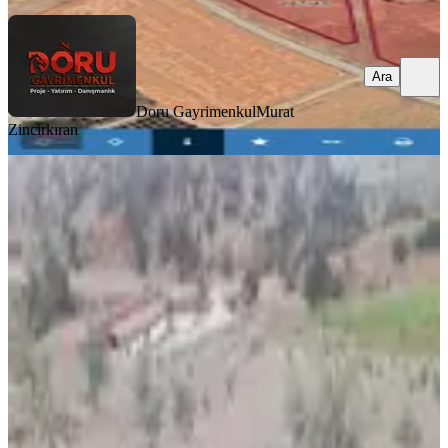
Ara
Doru Gayrimenkul
Murat
Zincirkıran
Mrs Gayrimenkul Dan Satılık
Zeytinlik
Onikişubat, Bulutoğlu Mahallesi
10500 m²
·
2.857/m²
·
03.01.2026
30.000.000 ₺
mrs gayrimenkul
Mahmut Uzunca
Ara