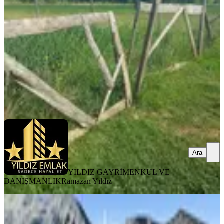
Onikişubat, Altınova Mahallesi
3009 m²
·
2.325/m²
·
24.05.2026
6.995.000 ₺
YILDIZ GAYRİMENKUL VE DANIŞMANLIK
Ramazan Yıldız
Ara
Ara
YILDIZ GAYRİMENKUL VE
DANIŞMANLIK
Ramazan Yıldız
Başkonuşta Satılık Şehir Ve Baraj
Manzaralı Villalık Arsa