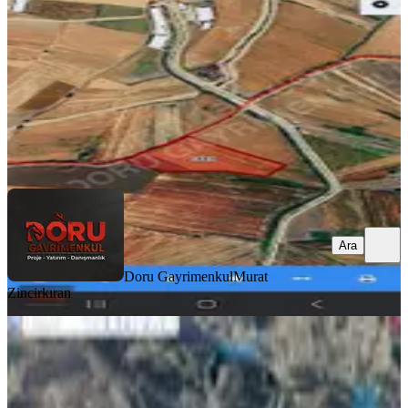
1915 m²
·
1.358/m²
·
06.02.2026
2.600.000 ₺
Doru Gayrimenkul
Murat Zincirkıran
Ara
Ara
Doru Gayrimenkul
Murat
Zincirkıran
Yenidemir Yoluna Sıfır Tek Tapulu
Satılık Tarla
Onikişubat, Yenidemir Mahallesi