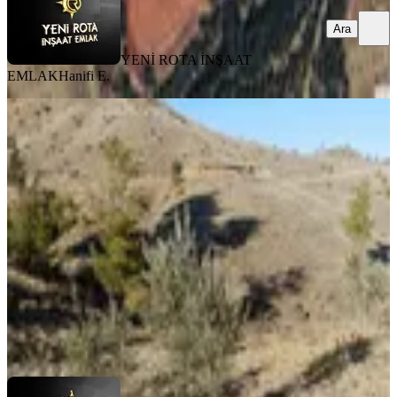
Ara
YENİ ROTA İNŞAAT
EMLAK
Hanifi E.
Yeni Rota'dan Beşbağlar 3500 M2
Satılık Arsa
Onikişubat, Beşbağlar Mahallesi
3500 m²
·
400/m²
·
31.07.2026
1.400.000 ₺
YENİ ROTA İNŞAAT EMLAK
Hayrunnisa Teltik
Ara