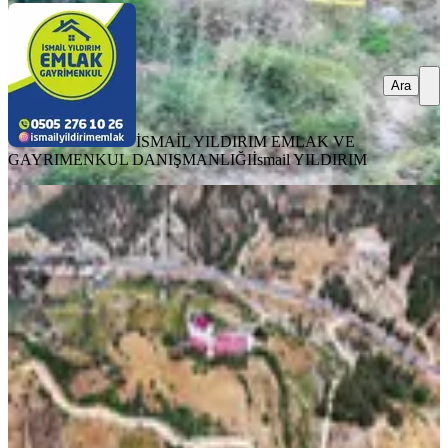
Ara
İSMAİL YILDIRIM EMLAK VE
GAYRIMENKUL DANIŞMANLIĞI
İsmail YILDIRIM
Yeni Rota Emlaktan Andırın Yolunda
Tek Tapu Satılık Bağ Yeri
Onikişubat, Yeniyapan Mahallesi
14500 m²
·
793/m²
·
31.07.2026
11.500.000 ₺
YENİ ROTA İNŞAAT EMLAK
Faruk ATCI