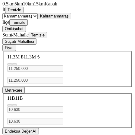
0.5km
5km
10km
15km
Kapalı
İl
Temizle
Kahramanmaraş
İlçe
Temizle
Onikişubat
Semt/Mahalle
Temizle
Suçatı Mahallesi
Fiyat
11.3M ₺
11.3M ₺
—
Metrekare
11B
11B
—
Endeksa Değeri
AI