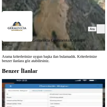
Ara
Ara
Germenicia Gayrimenkul
Celalettin
Yarpuz
Arama kriterlerinize uygun başka ilan bulamadık.
Kriterlerinize
benzer ilanlara göz atabilirsiniz.
Benzer İlanlar
Sarıçukurda 15384 M2 Satılık Tarla
Onikişubat, Sarıçukur Mahallesi
15384 m²
·
650/m²
·
12.05.2026