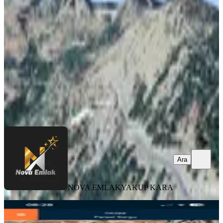
Onikişubat, Yenicekale Mahallesi
1485 m²
·
1.684/m²
·
22.06.2026
2.500.000 ₺
NOVA EMLAK
YAKUP KARA
Ara
Ara
NOVA EMLAK
YAKUP KARA
%
6
Fırsat..fiyat Düştü..! 10 Gün Geçerli