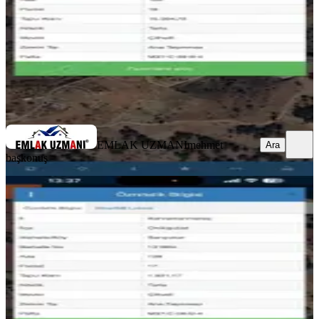
10.000.000 ₺
EMLAK UZMANI
mehmet başkonuş
Ara
EMLAK UZMANI
mehmet
Ara
başkonuş
Baraj Manzaralı Villa Arsası
Onikişubat, Sarıçukur Mahallesi
1931 m²
·
2.071/m²
·
24.06.2026
4.000.000 ₺