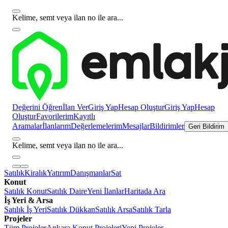
Kelime, semt veya ilan no ile ara...
Değerini Öğren
İlan Ver
Giriş Yap
Hesap Oluştur
Giriş Yap
Hesap
Oluştur
Favorilerim
Kayıtlı
Aramalar
İlanlarım
Değerlemelerim
Mesajlar
Bildirimler
Geri Bildirim
Kelime, semt veya ilan no ile ara...
Satılık
Kiralık
Yatırım
Danışmanlar
Sat
Konut
Satılık Konut
Satılık Daire
Yeni İlanlar
Haritada Ara
İş Yeri & Arsa
Satılık İş Yeri
Satılık Dükkan
Satılık Arsa
Satılık Tarla
Projeler
Tüm Projeler
Ankara Konut Projeleri
Yeni Projeler