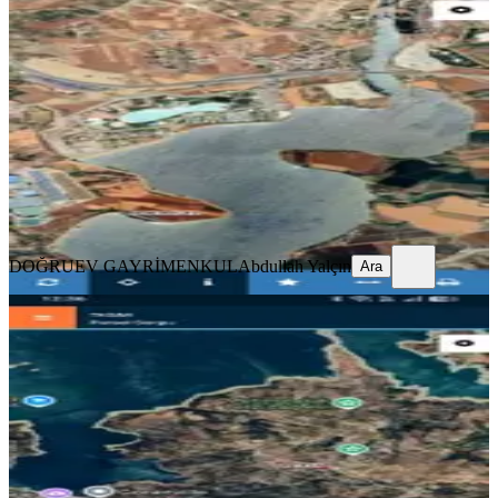
Kavlaklıda Baraj Yanı Arsa
Onikişubat, Kavlaklı Mahallesi
722 m²
·
9.557/m²
·
01.07.2026
6.900.000 ₺
7.350.000 ₺
DOĞRUEV GAYRİMENKUL
Abdullah Yalçın
Ara
DOĞRUEV GAYRİMENKUL
Abdullah Yalçın
Ara
Reos Gayrimenkul'den Kadastro Yolu
Cephe, Baraj Manzaralı Tarla
Onikişubat, Sarıçukur Mahallesi
9558 m²
·
950/m²
·
16.07.2026
9.080.000 ₺