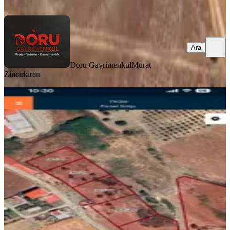
Ara
Ara
Doru Gayrimenkul
Murat
Zincirkıran
Hasancıklı Da Satlık Arsa
Onikişubat, Hasancıklı Mahallesi
1000 m²
·
8.500/m²
·
12.07.2026
8.500.000 ₺
Doru Gayrimenkul
Murat Zincirkıran
Ara