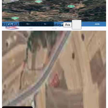
REOS GAYRİMENKUL
erkan alakaya
Ara
REOS GAYRİMENKUL
erkan alakaya
Ara
Amazon' Dan Kurtlar Ana Yolu Üzeri
İmarlı Fırsat Satılık Arsa!!!
Onikişubat, Önsen Mahallesi
1204 m²
·
7.267/m²
·
17.07.2026
8.750.000 ₺
AMAZON GAYRİMENKUL
AMAZON GAYRİMENKUL
Ara