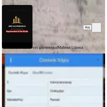
Ara
mrs gayrimenkul
Mahmut Uzunca
Mrs Gayrimenkul Emlak
Danışmanın.dan Satılık Bağ
Onikişubat, Fatmalı Mahallesi
4197 m²
·
715/m²
·
06.01.2026
3.000.000 ₺