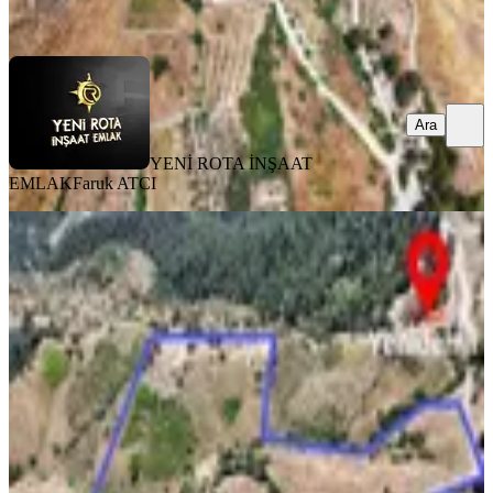
Ara
Ara
YENİ ROTA İNŞAAT
EMLAK
Faruk ATCI
Yenidemir'de Kullanım Alanı (39.700
M2) Satılık Tarla
Onikişubat, Yenidemir Mahallesi
22538 m²
·
519/m²
·
19.06.2026
11.700.000 ₺
Germenicia Gayrimenkul
Celalettin Yarpuz