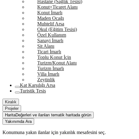
Hastane (Sağlık Tesisi)
Konut+Ticaret Alanı
Konut İmarlı
Maden Ocağı
Muhtelif Arsa
Okul (Eğitim Tesisi)
Özel Kullanım
Sanayi İmarlı
Sit Alanı
Ticari İmarlı
Toplu Konut İçin
Turizm/Konut Alanı
Turizm İmarlı
Villa İmarlı
Zeytinlik
Kat Karşılığı Arsa
Turistik Tesis
Kiralık
Projeler
Harita
Değerleri ve ilanları tematik haritada görün
Yakınımda Ara
Konumuna yakın ilanlar için yakınlık mesafesini seç.