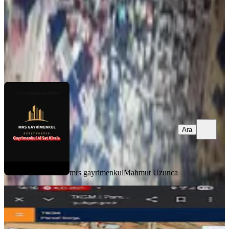
68.706.000 ₺
mrs gayrimenkul
Mahmut Uzunca
Ara
Ara
mrs gayrimenkul
Mahmut Uzunca
Önsende Acil Satlık 1912 M² Arsa
Onikişubat, Yeşilyurt Mahallesi