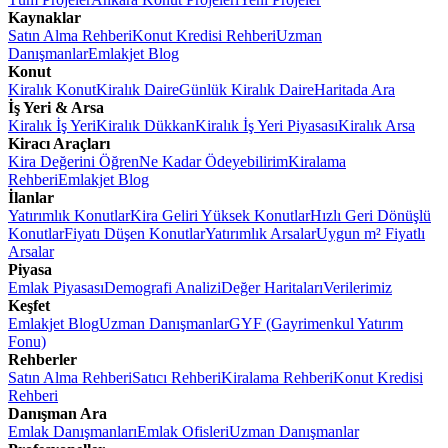
Kaynaklar
Satın Alma Rehberi
Konut Kredisi Rehberi
Uzman
Danışmanlar
Emlakjet Blog
Konut
Kiralık Konut
Kiralık Daire
Günlük Kiralık Daire
Haritada Ara
İş Yeri & Arsa
Kiralık İş Yeri
Kiralık Dükkan
Kiralık İş Yeri Piyasası
Kiralık Arsa
Kiracı Araçları
Kira Değerini Öğren
Ne Kadar Ödeyebilirim
Kiralama
Rehberi
Emlakjet Blog
İlanlar
Yatırımlık Konutlar
Kira Geliri Yüksek Konutlar
Hızlı Geri Dönüşlü
Konutlar
Fiyatı Düşen Konutlar
Yatırımlık Arsalar
Uygun m² Fiyatlı
Arsalar
Piyasa
Emlak Piyasası
Demografi Analizi
Değer Haritaları
Verilerimiz
Keşfet
Emlakjet Blog
Uzman Danışmanlar
GYF (Gayrimenkul Yatırım
Fonu)
Rehberler
Satın Alma Rehberi
Satıcı Rehberi
Kiralama Rehberi
Konut Kredisi
Rehberi
Danışman Ara
Emlak Danışmanları
Emlak Ofisleri
Uzman Danışmanlar