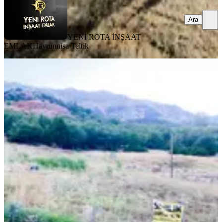
Ara
YENİ ROTA İNŞAAT
EMLAK
Hayrunnisa Teltik
%
4
Yıldırım Emlak'tan Tekir'de Anayol
Kenarı 1.549 M2 Satılık Arazi
Onikişubat, Tekir Mahallesi
1549 m²
·
7.101/m²
·
04.08.2026
11.000.000 ₺
11.500.000 ₺
İSMAİL YILDIRIM EMLAK VE GAYRIMENKUL
DANIŞMANLIĞI
İsmail YILDIRIM
Ara