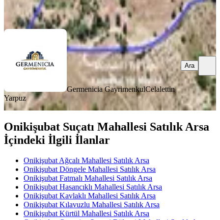
Ara
Ara
Germenicia Gayrimenkul
Celalettin
Yarpuz
Onikişubat Suçatı Mahallesi Satılık Arsa
İçindeki İlgili İlanlar
Onikişubat Ağcalı Mahallesi Satılık Arsa
Onikişubat Döngele Mahallesi Satılık Arsa
Onikişubat Fatmalı Mahallesi Satılık Arsa
Onikişubat Hasancıklı Mahallesi Satılık Arsa
Onikişubat Kavlaklı Mahallesi Satılık Arsa
Onikişubat Kılavuzlu Mahallesi Satılık Arsa
Onikişubat Kürtül Mahallesi Satılık Arsa