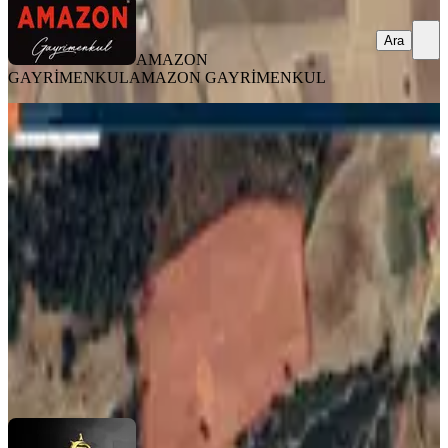
Ara
AMAZON
GAYRİMENKUL
AMAZON GAYRİMENKUL
Yeni Rota'dan Ilıca Çakırdere'de 18.5
Dönüm Satılık Tarla
Onikişubat, Çakırdere Mahallesi
18559 m²
·
404/m²
·
31.07.2026
7.500.000 ₺
YENİ ROTA İNŞAAT EMLAK
Hanifi E.
Ara