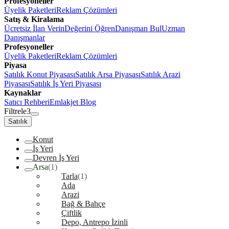
Profesyoneller
Üyelik Paketleri
Reklam Çözümleri
Satış & Kiralama
Ücretsiz İlan Verin
Değerini Öğren
Danışman Bul
Uzman
Danışmanlar
Profesyoneller
Üyelik Paketleri
Reklam Çözümleri
Piyasa
Satılık Konut Piyasası
Satılık Arsa Piyasası
Satılık Arazi
Piyasası
Satılık İş Yeri Piyasası
Kaynaklar
Satıcı Rehberi
Emlakjet Blog
Filtrele
3
Satılık
Konut
İş Yeri
Devren İş Yeri
Arsa
(1)
Tarla
(1)
Ada
Arazi
Bağ & Bahçe
Çiftlik
Depo, Antrepo İzinli