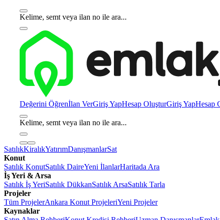
Kelime, semt veya ilan no ile ara...
Değerini Öğren
İlan Ver
Giriş Yap
Hesap Oluştur
Giriş Yap
Hesap O
Kelime, semt veya ilan no ile ara...
Satılık
Kiralık
Yatırım
Danışmanlar
Sat
Konut
Satılık Konut
Satılık Daire
Yeni İlanlar
Haritada Ara
İş Yeri & Arsa
Satılık İş Yeri
Satılık Dükkan
Satılık Arsa
Satılık Tarla
Projeler
Tüm Projeler
Ankara Konut Projeleri
Yeni Projeler
Kaynaklar
Satın Alma Rehberi
Konut Kredisi Rehberi
Uzman Danışmanlar
Emlakj