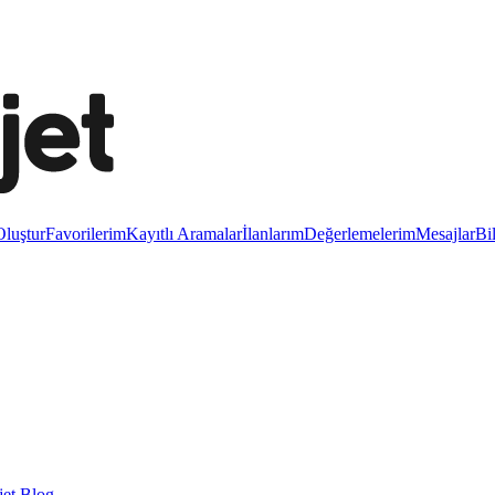
luştur
Favorilerim
Kayıtlı Aramalar
İlanlarım
Değerlemelerim
Mesajlar
Bi
et Blog