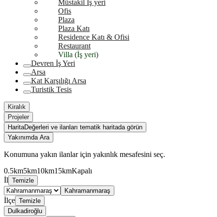
Müstakil İş yeri
Ofis
Plaza
Plaza Katı
Residence Katı & Ofisi
Restaurant
Villa (İş yeri)
Devren İş Yeri
Arsa
Kat Karşılığı Arsa
Turistik Tesis
Kiralık
Projeler
Harita
Değerleri ve ilanları tematik haritada görün
Yakınımda Ara
Konumuna yakın ilanlar için yakınlık mesafesini seç.
0.5km
5km
10km
15km
Kapalı
İl
Temizle
Kahramanmaraş
İlçe
Temizle
Dulkadiroğlu