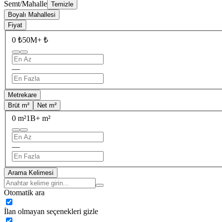
Semt/Mahalle
Temizle
Boyalı Mahallesi
Fiyat
0 ₺
50M+ ₺
—
Metrekare
Brüt m²
Net m²
0 m²
1B+ m²
—
Arama Kelimesi
Otomatik ara
İlan olmayan seçenekleri gizle