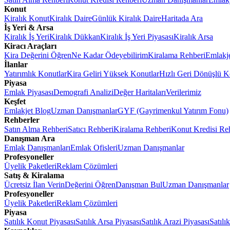
Konut
Kiralık Konut
Kiralık Daire
Günlük Kiralık Daire
Haritada Ara
İş Yeri & Arsa
Kiralık İş Yeri
Kiralık Dükkan
Kiralık İş Yeri Piyasası
Kiralık Arsa
Kiracı Araçları
Kira Değerini Öğren
Ne Kadar Ödeyebilirim
Kiralama Rehberi
Emlakj
İlanlar
Yatırımlık Konutlar
Kira Geliri Yüksek Konutlar
Hızlı Geri Dönüşlü K
Piyasa
Emlak Piyasası
Demografi Analizi
Değer Haritaları
Verilerimiz
Keşfet
Emlakjet Blog
Uzman Danışmanlar
GYF (Gayrimenkul Yatırım Fonu)
Rehberler
Satın Alma Rehberi
Satıcı Rehberi
Kiralama Rehberi
Konut Kredisi Re
Danışman Ara
Emlak Danışmanları
Emlak Ofisleri
Uzman Danışmanlar
Profesyoneller
Üyelik Paketleri
Reklam Çözümleri
Satış & Kiralama
Ücretsiz İlan Verin
Değerini Öğren
Danışman Bul
Uzman Danışmanlar
Profesyoneller
Üyelik Paketleri
Reklam Çözümleri
Piyasa
Satılık Konut Piyasası
Satılık Arsa Piyasası
Satılık Arazi Piyasası
Satılı