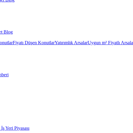
et Blog
onutlar
Fiyatı Düşen Konutlar
Yatırımlık Arsalar
Uygun m² Fiyatlı Arsala
hberi
k İş Yeri Piyasası