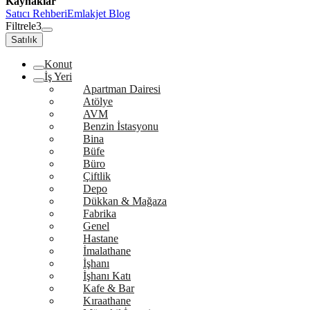
Kaynaklar
Satıcı Rehberi
Emlakjet Blog
Filtrele
3
Satılık
Konut
İş Yeri
Apartman Dairesi
Atölye
AVM
Benzin İstasyonu
Bina
Büfe
Büro
Çiftlik
Depo
Dükkan & Mağaza
Fabrika
Genel
Hastane
İmalathane
İşhanı
İşhanı Katı
Kafe & Bar
Kıraathane