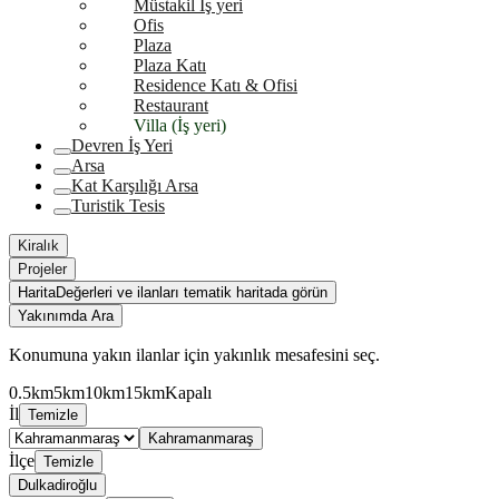
Müstakil İş yeri
Ofis
Plaza
Plaza Katı
Residence Katı & Ofisi
Restaurant
Villa (İş yeri)
Devren İş Yeri
Arsa
Kat Karşılığı Arsa
Turistik Tesis
Kiralık
Projeler
Harita
Değerleri ve ilanları tematik haritada görün
Yakınımda Ara
Konumuna yakın ilanlar için yakınlık mesafesini seç.
0.5km
5km
10km
15km
Kapalı
İl
Temizle
Kahramanmaraş
İlçe
Temizle
Dulkadiroğlu