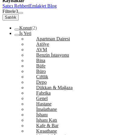
Kaynaklar
Satıcı Rehberi
Emlakjet Blog
Filtrele
3
Satılık
Konut
(2)
İş Yeri
Apartman Dairesi
Atölye
AVM
Benzin İstasyonu
Bina
Büfe
Büro
Çiftlik
Depo
Dükkan & Mağaza
Fabrika
Genel
Hastane
İmalathane
İşhanı
İşhanı Katı
Kafe & Bar
Kıraathane