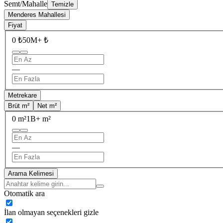
Semt/Mahalle
Temizle
Menderes Mahallesi
Fiyat
0 ₺
50M+ ₺
—
Metrekare
Brüt m²
Net m²
0 m²
1B+ m²
—
Arama Kelimesi
Otomatik ara
İlan olmayan seçenekleri gizle