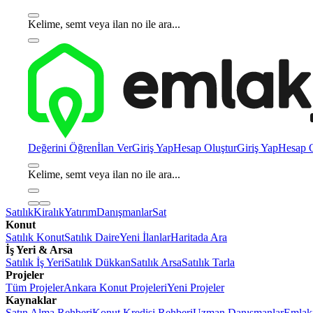
Kelime, semt veya ilan no ile ara...
Değerini Öğren
İlan Ver
Giriş Yap
Hesap Oluştur
Giriş Yap
Hesap O
Kelime, semt veya ilan no ile ara...
Satılık
Kiralık
Yatırım
Danışmanlar
Sat
Konut
Satılık Konut
Satılık Daire
Yeni İlanlar
Haritada Ara
İş Yeri & Arsa
Satılık İş Yeri
Satılık Dükkan
Satılık Arsa
Satılık Tarla
Projeler
Tüm Projeler
Ankara Konut Projeleri
Yeni Projeler
Kaynaklar
Satın Alma Rehberi
Konut Kredisi Rehberi
Uzman Danışmanlar
Emlakj