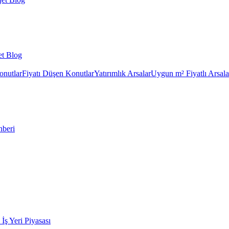
et Blog
onutlar
Fiyatı Düşen Konutlar
Yatırımlık Arsalar
Uygun m² Fiyatlı Arsala
hberi
k İş Yeri Piyasası