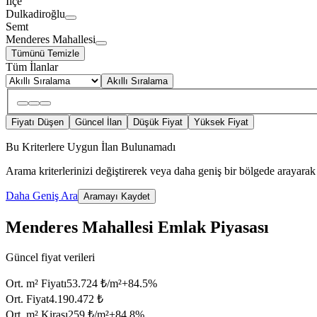
İlçe
Dulkadiroğlu
Semt
Menderes Mahallesi
Tümünü Temizle
Tüm İlanlar
Akıllı Sıralama
Fiyatı Düşen
Güncel İlan
Düşük Fiyat
Yüksek Fiyat
Bu Kriterlere Uygun İlan Bulunamadı
Arama kriterlerinizi değiştirerek veya daha geniş bir bölgede arayarak 
Daha Geniş Ara
Aramayı Kaydet
Menderes Mahallesi Emlak Piyasası
Güncel fiyat verileri
Ort. m² Fiyatı
53.724 ₺/m²
+
84.5
%
Ort. Fiyat
4.190.472 ₺
Ort. m² Kirası
259 ₺/m²
+
84.8
%