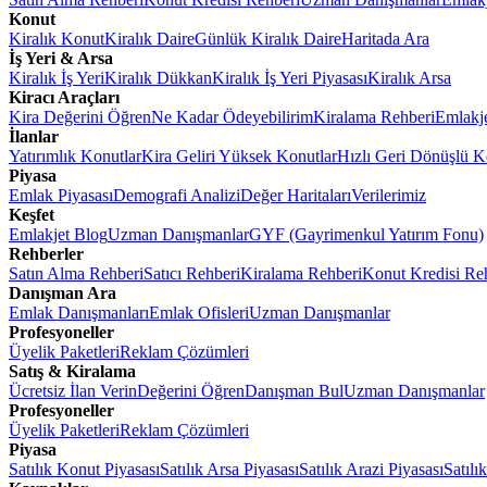
Konut
Kiralık Konut
Kiralık Daire
Günlük Kiralık Daire
Haritada Ara
İş Yeri & Arsa
Kiralık İş Yeri
Kiralık Dükkan
Kiralık İş Yeri Piyasası
Kiralık Arsa
Kiracı Araçları
Kira Değerini Öğren
Ne Kadar Ödeyebilirim
Kiralama Rehberi
Emlakj
İlanlar
Yatırımlık Konutlar
Kira Geliri Yüksek Konutlar
Hızlı Geri Dönüşlü K
Piyasa
Emlak Piyasası
Demografi Analizi
Değer Haritaları
Verilerimiz
Keşfet
Emlakjet Blog
Uzman Danışmanlar
GYF (Gayrimenkul Yatırım Fonu)
Rehberler
Satın Alma Rehberi
Satıcı Rehberi
Kiralama Rehberi
Konut Kredisi Re
Danışman Ara
Emlak Danışmanları
Emlak Ofisleri
Uzman Danışmanlar
Profesyoneller
Üyelik Paketleri
Reklam Çözümleri
Satış & Kiralama
Ücretsiz İlan Verin
Değerini Öğren
Danışman Bul
Uzman Danışmanlar
Profesyoneller
Üyelik Paketleri
Reklam Çözümleri
Piyasa
Satılık Konut Piyasası
Satılık Arsa Piyasası
Satılık Arazi Piyasası
Satılı