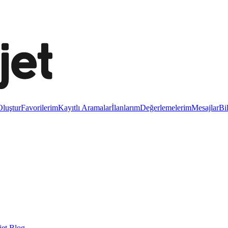
luştur
Favorilerim
Kayıtlı Aramalar
İlanlarım
Değerlemelerim
Mesajlar
Bi
et Blog