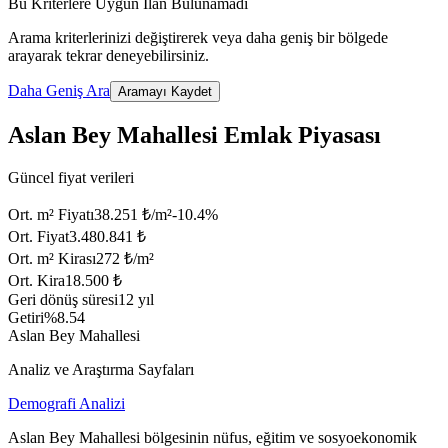
Bu Kriterlere Uygun İlan Bulunamadı
Arama kriterlerinizi değiştirerek veya daha geniş bir bölgede
arayarak tekrar deneyebilirsiniz.
Daha Geniş Ara
Aramayı Kaydet
Aslan Bey Mahallesi Emlak Piyasası
Güncel fiyat verileri
Ort. m² Fiyatı
38.251 ₺/m²
-10.4
%
Ort. Fiyat
3.480.841 ₺
Ort. m² Kirası
272 ₺/m²
Ort. Kira
18.500 ₺
Geri dönüş süresi
12 yıl
Getiri
%8.54
Aslan Bey Mahallesi
Analiz ve Araştırma Sayfaları
Demografi Analizi
Aslan Bey Mahallesi bölgesinin nüfus, eğitim ve sosyoekonomik