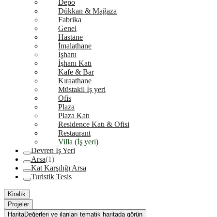
Depo
Dükkan & Mağaza
Fabrika
Genel
Hastane
İmalathane
İşhanı
İşhanı Katı
Kafe & Bar
Kıraathane
Müstakil İş yeri
Ofis
Plaza
Plaza Katı
Residence Katı & Ofisi
Restaurant
Villa (İş yeri)
Devren İş Yeri
Arsa
(1)
Kat Karşılığı Arsa
Turistik Tesis
Kiralık
Projeler
Harita
Değerleri ve ilanları tematik haritada görün