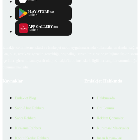
İNDİRİN
PLAY STORE
'dan
İNDİRİN
APP GALLERY
'den
İNDİRİN
Emlakjet.com internet sitesi ve Emlakjet mobil uygulamalarında kullanıcılar tarafından sağlana
ilan, bilgi, içerik ve görselin gerçekliği, orijinalliği, güvenilirliği ve doğruluğuna ilişkin soru
içerikleri giren kullanıcıya ait olup, Emlakjet'in bu hususlarla ilgili herhangi bir sorumluluğu
bulunmamaktadır.
Kaynaklar
Emlakjet Hakkında
Emlakjet Blog
Hakkımızda
Satın Alma Rehberi
Ödüllerimiz
Satıcı Rehberi
Reklam Çözümleri
Kiralama Rehberi
Kurumsal Materyaller
Konut Kredisi Rehberi
İnsan Kaynakları