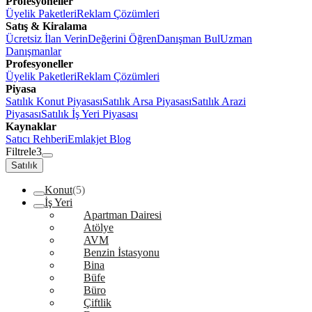
Profesyoneller
Üyelik Paketleri
Reklam Çözümleri
Satış & Kiralama
Ücretsiz İlan Verin
Değerini Öğren
Danışman Bul
Uzman
Danışmanlar
Profesyoneller
Üyelik Paketleri
Reklam Çözümleri
Piyasa
Satılık Konut Piyasası
Satılık Arsa Piyasası
Satılık Arazi
Piyasası
Satılık İş Yeri Piyasası
Kaynaklar
Satıcı Rehberi
Emlakjet Blog
Filtrele
3
Satılık
Konut
(5)
İş Yeri
Apartman Dairesi
Atölye
AVM
Benzin İstasyonu
Bina
Büfe
Büro
Çiftlik