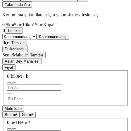
Yakınımda Ara
Konumuna yakın ilanlar için yakınlık mesafesini seç.
0.5km
5km
10km
15km
Kapalı
İl
Temizle
Kahramanmaraş
İlçe
Temizle
Dulkadiroğlu
Semt/Mahalle
Temizle
Aslan Bey Mahallesi
Fiyat
0 ₺
50M+ ₺
—
Metrekare
Brüt m²
Net m²
0 m²
1B+ m²