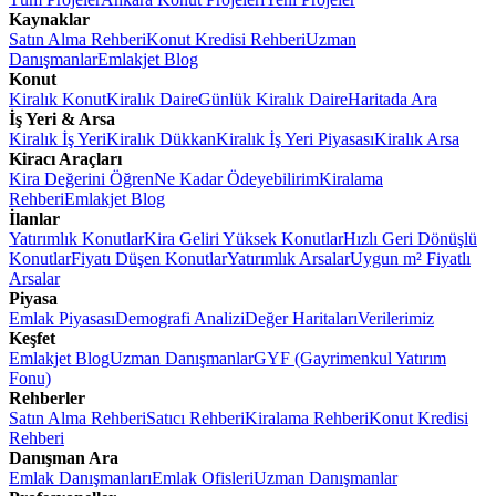
Kaynaklar
Satın Alma Rehberi
Konut Kredisi Rehberi
Uzman
Danışmanlar
Emlakjet Blog
Konut
Kiralık Konut
Kiralık Daire
Günlük Kiralık Daire
Haritada Ara
İş Yeri & Arsa
Kiralık İş Yeri
Kiralık Dükkan
Kiralık İş Yeri Piyasası
Kiralık Arsa
Kiracı Araçları
Kira Değerini Öğren
Ne Kadar Ödeyebilirim
Kiralama
Rehberi
Emlakjet Blog
İlanlar
Yatırımlık Konutlar
Kira Geliri Yüksek Konutlar
Hızlı Geri Dönüşlü
Konutlar
Fiyatı Düşen Konutlar
Yatırımlık Arsalar
Uygun m² Fiyatlı
Arsalar
Piyasa
Emlak Piyasası
Demografi Analizi
Değer Haritaları
Verilerimiz
Keşfet
Emlakjet Blog
Uzman Danışmanlar
GYF (Gayrimenkul Yatırım
Fonu)
Rehberler
Satın Alma Rehberi
Satıcı Rehberi
Kiralama Rehberi
Konut Kredisi
Rehberi
Danışman Ara
Emlak Danışmanları
Emlak Ofisleri
Uzman Danışmanlar