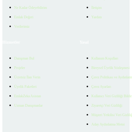
Ne Kadar Ödeyebilirim
İletişim
Emlak Değeri
Yardım
Verilerimiz
Hizmetler
Yasal
Danışman Bul
Kullanım Koşulları
Projeler
Bireysel Üyelik Sözleşmesi
Ücretsiz İlan Verin
Çerez Politikası ve Aydınlat
Üyelik Paketleri
Çerez Ayarları
EmlakZeka Asistan
Kullanıcı Veri Gizliliği Bildi
Uzman Danışmanlar
Ziyaretçi Veri Gizliliği
Müşteri Yetkilisi Veri Gizlili
Aday Aydınlatma Metni