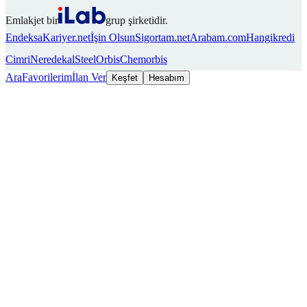
Emlakjet bir
grup şirketidir.
Endeksa
Kariyer.net
İşin Olsun
Sigortam.net
Arabam.com
Hangikredi
Cimri
Neredekal
SteelOrbis
Chemorbis
Ara
Favorilerim
İlan Ver
Keşfet
Hesabım