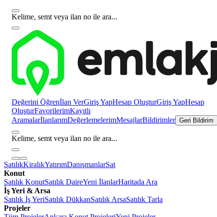
Kelime, semt veya ilan no ile ara...
Değerini Öğren
İlan Ver
Giriş Yap
Hesap Oluştur
Giriş Yap
Hesap
Oluştur
Favorilerim
Kayıtlı
Aramalar
İlanlarım
Değerlemelerim
Mesajlar
Bildirimler
Geri Bildirim
Kelime, semt veya ilan no ile ara...
Satılık
Kiralık
Yatırım
Danışmanlar
Sat
Konut
Satılık Konut
Satılık Daire
Yeni İlanlar
Haritada Ara
İş Yeri & Arsa
Satılık İş Yeri
Satılık Dükkan
Satılık Arsa
Satılık Tarla
Projeler
Tüm Projeler
Ankara Konut Projeleri
Yeni Projeler