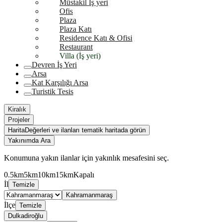
Müstakil İş yeri
Ofis
Plaza
Plaza Katı
Residence Katı & Ofisi
Restaurant
Villa (İş yeri)
Devren İş Yeri
Arsa
Kat Karşılığı Arsa
Turistik Tesis
Kiralık
Projeler
Harita
Değerleri ve ilanları tematik haritada görün
Yakınımda Ara
Konumuna yakın ilanlar için yakınlık mesafesini seç.
0.5km
5km
10km
15km
Kapalı
İl
Temizle
Kahramanmaraş
İlçe
Temizle
Dulkadiroğlu