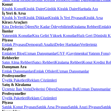
Konut
Kiralık Konut
Kiralık Daire
Günlük Kiralık Daire
Haritada Ara
İş Yeri & Arsa
Kiralık İş Yeri
Kiralık Dükkan
Kiralık İş Yeri Piyasası
Kiralık Arsa
Kiracı Araçları
Kira Değerini Öğren
Ne Kadar Ödeyebilirim
Kiralama Rehberi
Emlakj
İlanlar
Yatırımlık Konutlar
Kira Geliri Yüksek Konutlar
Hızlı Geri Dönüşlü K
Piyasa
Emlak Piyasası
Demografi Analizi
Değer Haritaları
Verilerimiz
Keşfet
Emlakjet Blog
Uzman Danışmanlar
GYF (Gayrimenkul Yatırım Fonu)
Rehberler
Satın Alma Rehberi
Satıcı Rehberi
Kiralama Rehberi
Konut Kredisi Re
Danışman Ara
Emlak Danışmanları
Emlak Ofisleri
Uzman Danışmanlar
Profesyoneller
Üyelik Paketleri
Reklam Çözümleri
Satış & Kiralama
Ücretsiz İlan Verin
Değerini Öğren
Danışman Bul
Uzman Danışmanlar
Profesyoneller
Üyelik Paketleri
Reklam Çözümleri
Piyasa
Satılık Konut Piyasası
Satılık Arsa Piyasası
Satılık Arazi Piyasası
Satılı