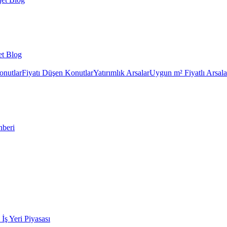
et Blog
onutlar
Fiyatı Düşen Konutlar
Yatırımlık Arsalar
Uygun m² Fiyatlı Arsala
hberi
k İş Yeri Piyasası