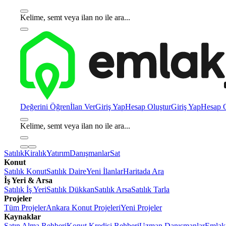
Kelime, semt veya ilan no ile ara...
Değerini Öğren
İlan Ver
Giriş Yap
Hesap Oluştur
Giriş Yap
Hesap O
Kelime, semt veya ilan no ile ara...
Satılık
Kiralık
Yatırım
Danışmanlar
Sat
Konut
Satılık Konut
Satılık Daire
Yeni İlanlar
Haritada Ara
İş Yeri & Arsa
Satılık İş Yeri
Satılık Dükkan
Satılık Arsa
Satılık Tarla
Projeler
Tüm Projeler
Ankara Konut Projeleri
Yeni Projeler
Kaynaklar
Satın Alma Rehberi
Konut Kredisi Rehberi
Uzman Danışmanlar
Emlakj