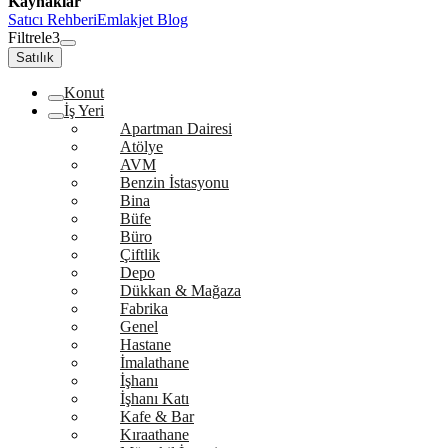
Kaynaklar
Satıcı Rehberi
Emlakjet Blog
Filtrele
3
Satılık
Konut
İş Yeri
Apartman Dairesi
Atölye
AVM
Benzin İstasyonu
Bina
Büfe
Büro
Çiftlik
Depo
Dükkan & Mağaza
Fabrika
Genel
Hastane
İmalathane
İşhanı
İşhanı Katı
Kafe & Bar
Kıraathane