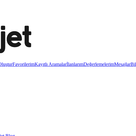
luştur
Favorilerim
Kayıtlı Aramalar
İlanlarım
Değerlemelerim
Mesajlar
Bi
et Blog