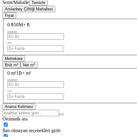
Semt/Mahalle
Temizle
Arslanbey Çiftliği Mahallesi
Fiyat
0 ₺
50M+ ₺
—
Metrekare
Brüt m²
Net m²
0 m²
1B+ m²
—
Arama Kelimesi
Otomatik ara
İlan olmayan seçenekleri gizle