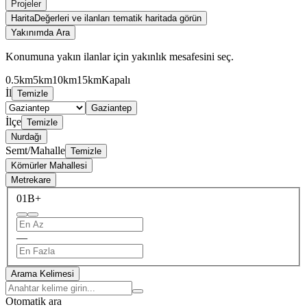
Projeler
Harita
Değerleri ve ilanları tematik haritada görün
Yakınımda Ara
Konumuna yakın ilanlar için yakınlık mesafesini seç.
0.5km
5km
10km
15km
Kapalı
İl
Temizle
Gaziantep
İlçe
Temizle
Nurdağı
Semt/Mahalle
Temizle
Kömürler Mahallesi
Metrekare
0
1B+
—
Arama Kelimesi
Otomatik ara