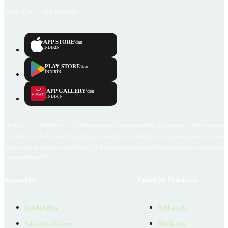
Emlakjet © 2006-2026
APP STORE
'dan
İNDİRİN
PLAY STORE
'dan
İNDİRİN
APP GALLERY
'den
İNDİRİN
Emlakjet.com internet sitesi ve Emlakjet mobil uygulamalarında kullanıcılar tarafından sağlana
ilan, bilgi, içerik ve görselin gerçekliği, orijinalliği, güvenilirliği ve doğruluğuna ilişkin soru
içerikleri giren kullanıcıya ait olup, Emlakjet'in bu hususlarla ilgili herhangi bir sorumluluğu
bulunmamaktadır.
Kaynaklar
Emlakjet Hakkında
Emlakjet Blog
Hakkımızda
Satın Alma Rehberi
Ödüllerimiz