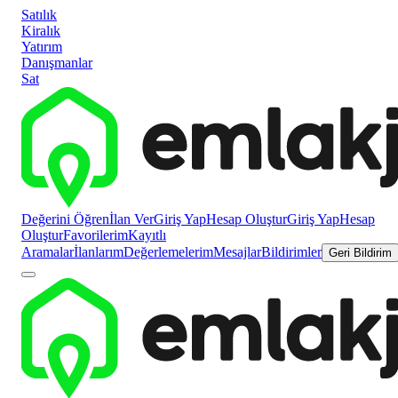
Satılık
Kiralık
Yatırım
Danışmanlar
Sat
Değerini Öğren
İlan Ver
Giriş Yap
Hesap Oluştur
Giriş Yap
Hesap
Oluştur
Favorilerim
Kayıtlı
Aramalar
İlanlarım
Değerlemelerim
Mesajlar
Bildirimler
Geri Bildirim