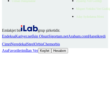
Uzman Danışmanlar
Ziyaretçi Veri Gizliliği
Müşteri Yetkilisi Veri Gizlili
Aday Aydınlatma Metni
Emlakjet bir
grup şirketidir.
Endeksa
Kariyer.net
İşin Olsun
Sigortam.net
Arabam.com
Hangikredi
Cimri
Neredekal
SteelOrbis
Chemorbis
Ara
Favorilerim
İlan Ver
Keşfet
Hesabım