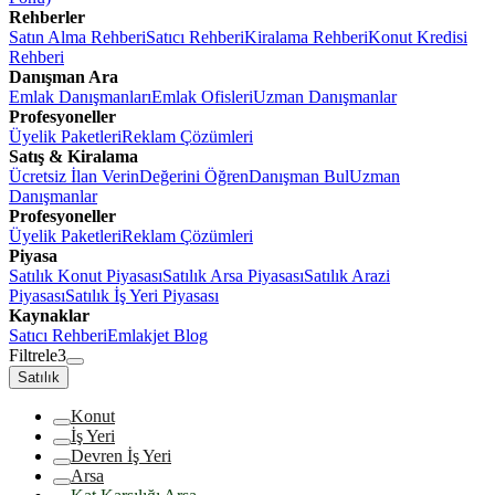
Rehberler
Satın Alma Rehberi
Satıcı Rehberi
Kiralama Rehberi
Konut Kredisi
Rehberi
Danışman Ara
Emlak Danışmanları
Emlak Ofisleri
Uzman Danışmanlar
Profesyoneller
Üyelik Paketleri
Reklam Çözümleri
Satış & Kiralama
Ücretsiz İlan Verin
Değerini Öğren
Danışman Bul
Uzman
Danışmanlar
Profesyoneller
Üyelik Paketleri
Reklam Çözümleri
Piyasa
Satılık Konut Piyasası
Satılık Arsa Piyasası
Satılık Arazi
Piyasası
Satılık İş Yeri Piyasası
Kaynaklar
Satıcı Rehberi
Emlakjet Blog
Filtrele
3
Satılık
Konut
İş Yeri
Devren İş Yeri
Arsa