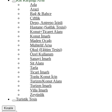
Kat Karşılığı Arsa
Ada
Arazi
Bağ & Bahçe
Çiftlik
Depo, Antrepo İzinli
Hastane (Sağlık Tesisi)
Konut+Ticaret Alanı
Konut İmarlı
Maden Ocağı
Muhtelif Arsa
Okul (Eğitim Tesisi)
Özel Kullanım
Sanayi İmarlı
Sit Alanı
Tarla
Ticari İmarlı
Toplu Konut İçin
Turizm/Konut Alanı
Turizm İmarlı
Villa İmarlı
Zeytinlik
Turistik Tesis
Kiralık