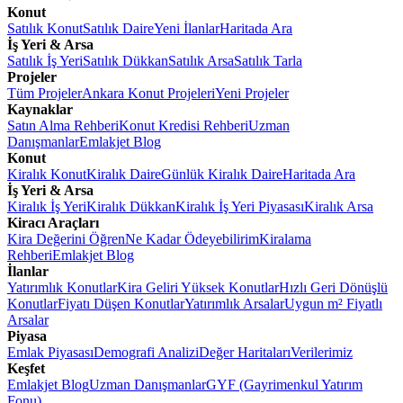
Konut
Satılık Konut
Satılık Daire
Yeni İlanlar
Haritada Ara
İş Yeri & Arsa
Satılık İş Yeri
Satılık Dükkan
Satılık Arsa
Satılık Tarla
Projeler
Tüm Projeler
Ankara Konut Projeleri
Yeni Projeler
Kaynaklar
Satın Alma Rehberi
Konut Kredisi Rehberi
Uzman
Danışmanlar
Emlakjet Blog
Konut
Kiralık Konut
Kiralık Daire
Günlük Kiralık Daire
Haritada Ara
İş Yeri & Arsa
Kiralık İş Yeri
Kiralık Dükkan
Kiralık İş Yeri Piyasası
Kiralık Arsa
Kiracı Araçları
Kira Değerini Öğren
Ne Kadar Ödeyebilirim
Kiralama
Rehberi
Emlakjet Blog
İlanlar
Yatırımlık Konutlar
Kira Geliri Yüksek Konutlar
Hızlı Geri Dönüşlü
Konutlar
Fiyatı Düşen Konutlar
Yatırımlık Arsalar
Uygun m² Fiyatlı
Arsalar
Piyasa
Emlak Piyasası
Demografi Analizi
Değer Haritaları
Verilerimiz
Keşfet
Emlakjet Blog
Uzman Danışmanlar
GYF (Gayrimenkul Yatırım
Fonu)