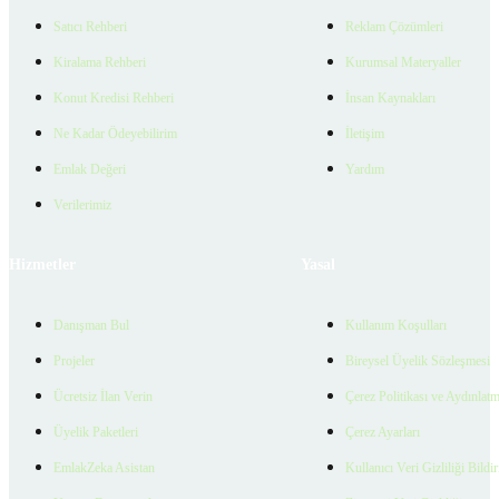
Satıcı Rehberi
Reklam Çözümleri
Kiralama Rehberi
Kurumsal Materyaller
Konut Kredisi Rehberi
İnsan Kaynakları
Ne Kadar Ödeyebilirim
İletişim
Emlak Değeri
Yardım
Verilerimiz
Hizmetler
Yasal
Danışman Bul
Kullanım Koşulları
Projeler
Bireysel Üyelik Sözleşmesi
Ücretsiz İlan Verin
Çerez Politikası ve Aydınlat
Üyelik Paketleri
Çerez Ayarları
EmlakZeka Asistan
Kullanıcı Veri Gizliliği Bildi