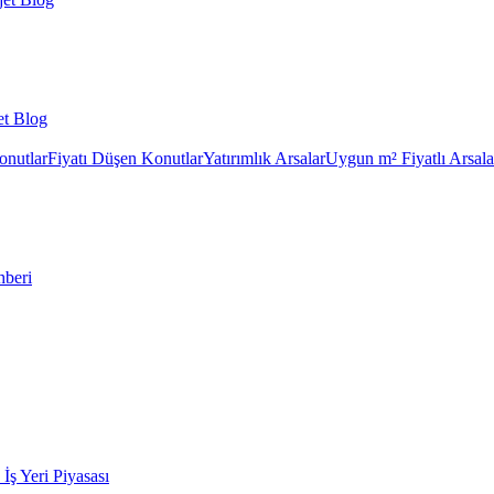
et Blog
onutlar
Fiyatı Düşen Konutlar
Yatırımlık Arsalar
Uygun m² Fiyatlı Arsala
hberi
k İş Yeri Piyasası