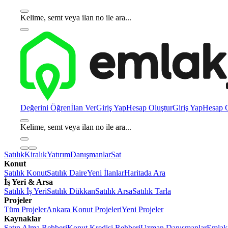
Kelime, semt veya ilan no ile ara...
Değerini Öğren
İlan Ver
Giriş Yap
Hesap Oluştur
Giriş Yap
Hesap O
Kelime, semt veya ilan no ile ara...
Satılık
Kiralık
Yatırım
Danışmanlar
Sat
Konut
Satılık Konut
Satılık Daire
Yeni İlanlar
Haritada Ara
İş Yeri & Arsa
Satılık İş Yeri
Satılık Dükkan
Satılık Arsa
Satılık Tarla
Projeler
Tüm Projeler
Ankara Konut Projeleri
Yeni Projeler
Kaynaklar
Satın Alma Rehberi
Konut Kredisi Rehberi
Uzman Danışmanlar
Emlakj