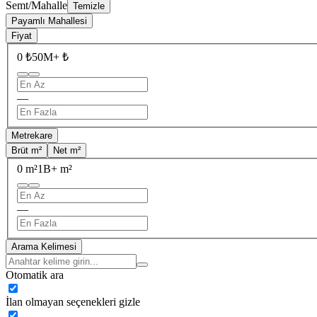
Semt/Mahalle
Temizle
Payamlı Mahallesi
Fiyat
0 ₺
50M+ ₺
—
Metrekare
Brüt m²
Net m²
0 m²
1B+ m²
—
Arama Kelimesi
Otomatik ara
İlan olmayan seçenekleri gizle