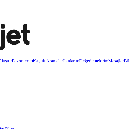
luştur
Favorilerim
Kayıtlı Aramalar
İlanlarım
Değerlemelerim
Mesajlar
Bi
et Blog